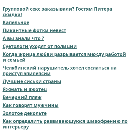
Групповой секс заказывали? Гостям Питера
скидка!
Капельное
Пикантные фотки невест
А вы знали что ?
Суетологи уходят от полиции
Когда жрица любви разрывается между работой
и семьей
Челябинский нарушитель хотел сослаться на
приступ эпилепсии
Лучшие сиськи страны
Яжмать и яжотец
Вечерний пляж
Как говорят мужчины
Золотое декольте
Как определить развивающуюся шизофрению по
интерьеру