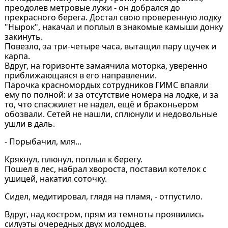
преодолев метровые лужи - он добрался до
прекрасного берега. Достал свою проверенную лодку
"Нырок", накачал и поплыл в знакомые камыши донку
закинуть.
Повезло, за три-четыре часа, вытащил пару щучек и
карпа.
Вдруг, на горизонте замаячила моторка, уверенно
приближающаяся в его направлении.
Парочка красномордых сотрудников ГИМС впаяли
ему по полной: и за отсутствие номера на лодке, и за
то, что спасжилет не надел, ещё и браконьером
обозвали. Сетей не нашли, сплюнули и недовольные
ушли в даль.
- Порыбачил, мля...
Крякнул, плюнул, поплыл к берегу.
Пошел в лес, набрал хвороста, поставил котелок с
ушицей, накатил соточку.
Сидел, медитировал, глядя на пламя, - отпустило.
Вдруг, над костром, прям из темноты проявились
силуэты очередных двух молодцев.