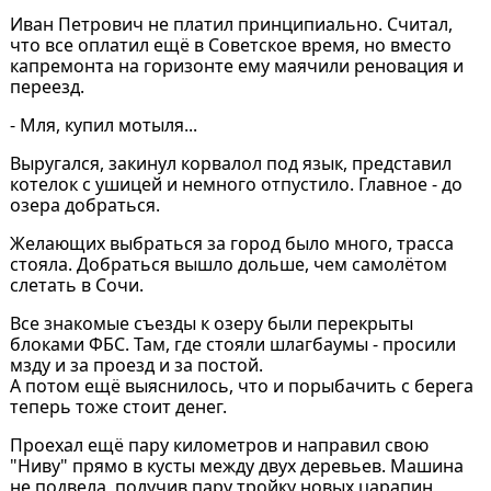
Иван Петрович не платил принципиально. Считал,
что все оплатил ещё в Советское время, но вместо
капремонта на горизонте ему маячили реновация и
переезд.
- Мля, купил мотыля...
Выругался, закинул корвалол под язык, представил
котелок с ушицей и немного отпустило. Главное - до
озера добраться.
Желающих выбраться за город было много, трасса
стояла. Добраться вышло дольше, чем самолётом
слетать в Сочи.
Все знакомые съезды к озеру были перекрыты
блоками ФБС. Там, где стояли шлагбаумы - просили
мзду и за проезд и за постой.
А потом ещё выяснилось, что и порыбачить с берега
теперь тоже стоит денег.
Проехал ещё пару километров и направил свою
"Ниву" прямо в кусты между двух деревьев. Машина
не подвела, получив пару тройку новых царапин,