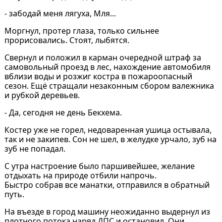
- забодай меня лягуха, Мля...
Моргнул, протер глаза, только сильнее
прорисовались. Стоят, лыбятся.
Свернул и положил в карман очередной штраф за
самовольный проезд в лес, нахождение автомобиля
вблизи воды и розжиг костра в пожароопасный
сезон. Ещё стращали незаконным сбором валежника
и рубкой деревьев.
- Да, сегодня не день Бекхема.
Костер уже не горел, недоваренная ушица остывала,
так и не закипев. Сон не шел, в желудке урчало, зуб на
зуб не попадал.
С утра настроение было паршивейшее, желание
отдыхать на природе отбили напрочь.
Быстро собрав все манатки, отправился в обратный
путь.
На въезде в город машину неожиданно выдернул из
плотного потока наряд ДПС и остановил. Они