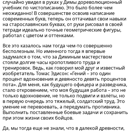
случайно увидел в руках у Димы дореволюционный
учебник по чистописанию. Это было более чем
неожиданно! В совершенстве освоив написание
современных букв, теперь он оттачивал свои навыки
на старославянских буквах, от руки рисовал в своей
тетради идеально точные геометрические фигуры,
работал с цветом и оттенками.
Все это казалось нам тогда чем-то совершенно
бесполезным. Но именного тогда я впервые
задумался о том, что за Диминым мастерством
стояли долгие часы кропотливого труда и
тренировок. Ведь, как говорил мой друг и известный
изобретатель Томас Эдисон: «Гений – это один
процент вдохновения и девяносто девять процентов
пота». Для меня, как будущего офицера и разведчика,
стало откровением, что моя будущая работа – это не
только вдохновение, не только подвиги и взлёты, но
в первую очередь это тяжелый, солдатский труд. Это
умение не перевоевать, а передумать противника.
Выполнить поставленные боевые задачи и сохранить
при этом жизни своих бойцов.
Да, мы тогда еще не знали, что в далекой древности,