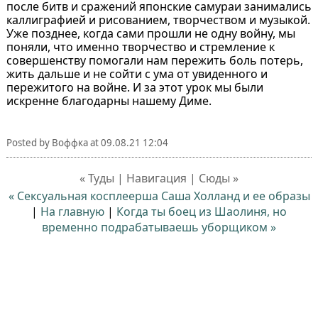
после битв и сражений японские самураи занимались
каллиграфией и рисованием, творчеством и музыкой.
Уже позднее, когда сами прошли не одну войну, мы
поняли, что именно творчество и стремление к
совершенству помогали нам пережить боль потерь,
жить дальше и не сойти с ума от увиденного и
пережитого на войне. И за этот урок мы были
искренне благодарны нашему Диме.
Posted by
Воффка
at
09.08.21 12:04
« Туды | Навигация | Сюды »
« Сексуальная косплеерша Саша Холланд и ее образы
|
На главную
|
Когда ты боец из Шаолиня, но
временно подрабатываешь уборщиком »