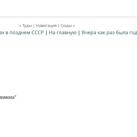
« Туды | Навигация | Сюды »
ах в позднем СССР
|
На главную
|
Вчера как раз была год