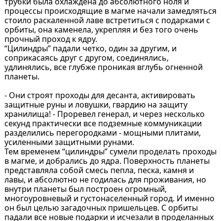
трубки была охлаждена до абсолютного ноля и
процессы происходящие в магме начали замедляться
стоило раскаленной лаве встретиться с подарками с
орбиты, она каменела, укрепляя и без того очень
прочный проход к ядру.
“Цилиндры” падали четко, один за другим, и
соприкасаясь друг с другом, соединялись,
удлинялись, все глубже проникая вглубь огненной
планеты.
- Они строят проходы для десанта, активировать
защитные руны и ловушки, гвардию на защиту
хранилища! - Проревел генерал, и через несколько
секунд практически все подземные коммуникации
разделились перегородками - мощными плитами,
усиленными защитными рунами.
Тем временем “цилиндры” сумели проделать проходы
в магме, и добрались до ядра. Поверхность планеты
представляла собой смесь пепла, песка, камня и
лавы, и абсолютно не годилась для проживания, но
внутри планеты был построен огромный,
многоуровневый и густонаселенный город. И именно
он был целью загадочных пришельцев. С орбиты
падали все новые подарки и исчезали в проделанных