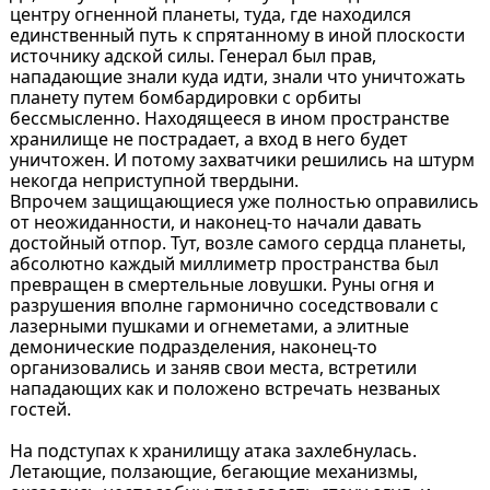
центру огненной планеты, туда, где находился
единственный путь к спрятанному в иной плоскости
источнику адской силы. Генерал был прав,
нападающие знали куда идти, знали что уничтожать
планету путем бомбардировки с орбиты
бессмысленно. Находящееся в ином пространстве
хранилище не пострадает, а вход в него будет
уничтожен. И потому захватчики решились на штурм
некогда неприступной твердыни.
Впрочем защищающиеся уже полностью оправились
от неожиданности, и наконец-то начали давать
достойный отпор. Тут, возле самого сердца планеты,
абсолютно каждый миллиметр пространства был
превращен в смертельные ловушки. Руны огня и
разрушения вполне гармонично соседствовали с
лазерными пушками и огнеметами, а элитные
демонические подразделения, наконец-то
организовались и заняв свои места, встретили
нападающих как и положено встречать незваных
гостей.
На подступах к хранилищу атака захлебнулась.
Летающие, ползающие, бегающие механизмы,