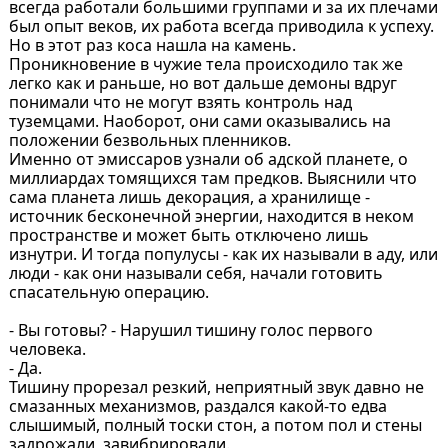
всегда работали большими группами и за их плечами
был опыт веков, их работа всегда приводила к успеху.
Но в этот раз коса нашла на камень.
Проникновение в чужие тела происходило так же
легко как и раньше, но вот дальше демоны вдруг
понимали что не могут взять контроль над
туземцами. Наоборот, они сами оказывались на
положении безвольных пленников.
Именно от эмиссаров узнали об адской планете, о
миллиардах томящихся там предков. Выяснили что
сама планета лишь декорация, а хранилище -
источник бесконечной энергии, находится в неком
пространстве и может быть отключено лишь
изнутри. И тогда популусы - как их называли в аду, или
люди - как они называли себя, начали готовить
спасательную операцию.
- Вы готовы? - Нарушил тишину голос первого
человека.
- Да.
Тишину прорезал резкий, неприятный звук давно не
смазанных механизмов, раздался какой-то едва
слышимый, полный тоски стон, а потом пол и стены
задрожали, завибрировали.