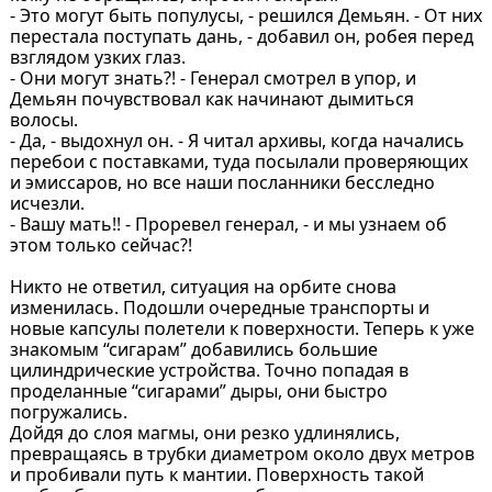
- Это могут быть популусы, - решился Демьян. - От них
перестала поступать дань, - добавил он, робея перед
взглядом узких глаз.
- Они могут знать?! - Генерал смотрел в упор, и
Демьян почувствовал как начинают дымиться
волосы.
- Да, - выдохнул он. - Я читал архивы, когда начались
перебои с поставками, туда посылали проверяющих
и эмиссаров, но все наши посланники бесследно
исчезли.
- Вашу мать!! - Проревел генерал, - и мы узнаем об
этом только сейчас?!
Никто не ответил, ситуация на орбите снова
изменилась. Подошли очередные транспорты и
новые капсулы полетели к поверхности. Теперь к уже
знакомым “сигарам” добавились большие
цилиндрические устройства. Точно попадая в
проделанные “сигарами” дыры, они быстро
погружались.
Дойдя до слоя магмы, они резко удлинялись,
превращаясь в трубки диаметром около двух метров
и пробивали путь к мантии. Поверхность такой