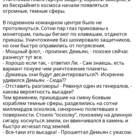
из бескрайнего космоса начали появляться
огромные, темные сферы.
В подземном командном центре было не
протолкнуться. Сотни пар глаз прикованы к
мониторам, пальцы бегают по клавишам, отдаются
приказы. Уничтожение баз шокировало защитников,
но они быстро оправились от потрясения.
- Мощный флот, - произнес Демьян, - похоже сейчас
разнесут тут все.
- Хорошо если так, - ответил Ли. - Сам знаешь, есть
вариант похуже чем уничтожение планеты.
- Думаешь они будут десантироваться?!- Искренне
удивился Демьян. - Сюда??
- Отставить разговоры! - Рявкнул один из генералов, -
какова вероятность высадки?
Тем временем, пришедшие на смену боевым
кораблям темные сферы, разделились на сотни
миллиардов осколков, синхронно полетевших к
поверхности. Стоило “осколку”, похожему на длинную
сигару, коснуться земли, он ввинчивался в камень и
быстро исчезал под землей.
- Все-таки это высадка! - Прошептал Демьян с ужасом.