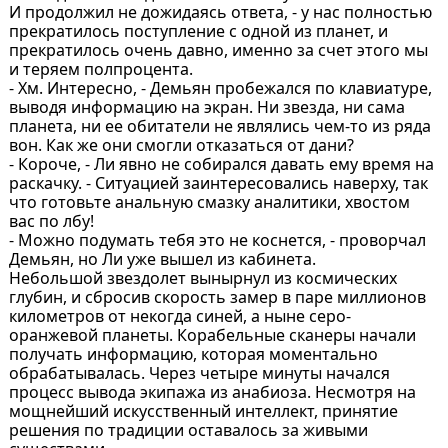
И продолжил не дожидаясь ответа, - у нас полностью
прекратилось поступление с одной из планет, и
прекратилось очень давно, именно за счет этого мы
и теряем полпроцента.
- Хм. Интересно, - Демьян пробежался по клавиатуре,
выводя информацию на экран. Ни звезда, ни сама
планета, ни ее обитатели не являлись чем-то из ряда
вон. Как же они смогли отказаться от дани?
- Короче, - Ли явно не собирался давать ему время на
раскачку. - Ситуацией заинтересовались наверху, так
что готовьте анальную смазку аналитики, хвостом
вас по лбу!
- Можно подумать тебя это не коснется, - проворчал
Демьян, но Ли уже вышел из кабинета.
Небольшой звездолет вынырнул из космических
глубин, и сбросив скорость замер в паре миллионов
километров от некогда синей, а ныне серо-
оранжевой планеты. Корабельные сканеры начали
получать информацию, которая моментально
обрабатывалась. Через четыре минуты начался
процесс вывода экипажа из анабиоза. Несмотря на
мощнейший искусственный интеллект, принятие
решения по традиции оставалось за живыми