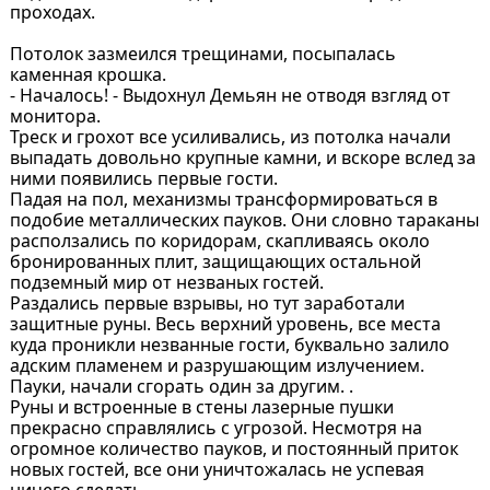
проходах.
Потолок зазмеился трещинами, посыпалась
каменная крошка.
- Началось! - Выдохнул Демьян не отводя взгляд от
монитора.
Треск и грохот все усиливались, из потолка начали
выпадать довольно крупные камни, и вскоре вслед за
ними появились первые гости.
Падая на пол, механизмы трансформироваться в
подобие металлических пауков. Они словно тараканы
расползались по коридорам, скапливаясь около
бронированных плит, защищающих остальной
подземный мир от незваных гостей.
Раздались первые взрывы, но тут заработали
защитные руны. Весь верхний уровень, все места
куда проникли незванные гости, буквально залило
адским пламенем и разрушающим излучением.
Пауки, начали сгорать один за другим. .
Руны и встроенные в стены лазерные пушки
прекрасно справлялись с угрозой. Несмотря на
огромное количество пауков, и постоянный приток
новых гостей, все они уничтожалась не успевая
ничего сделать.