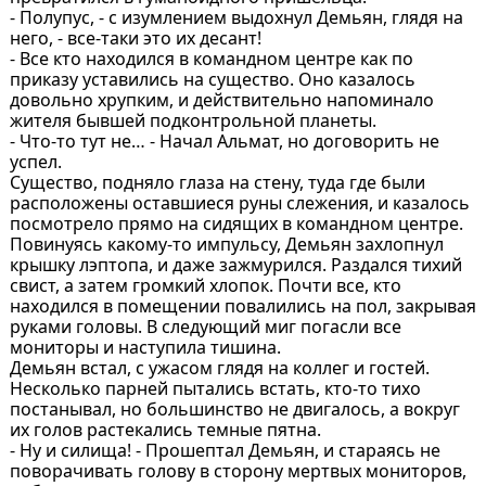
- Полупус, - с изумлением выдохнул Демьян, глядя на
него, - все-таки это их десант!
- Все кто находился в командном центре как по
приказу уставились на существо. Оно казалось
довольно хрупким, и действительно напоминало
жителя бывшей подконтрольной планеты.
- Что-то тут не… - Начал Альмат, но договорить не
успел.
Существо, подняло глаза на стену, туда где были
расположены оставшиеся руны слежения, и казалось
посмотрело прямо на сидящих в командном центре.
Повинуясь какому-то импульсу, Демьян захлопнул
крышку лэптопа, и даже зажмурился. Раздался тихий
свист, а затем громкий хлопок. Почти все, кто
находился в помещении повалились на пол, закрывая
руками головы. В следующий миг погасли все
мониторы и наступила тишина.
Демьян встал, с ужасом глядя на коллег и гостей.
Несколько парней пытались встать, кто-то тихо
постанывал, но большинство не двигалось, а вокруг
их голов растекались темные пятна.
- Ну и силища! - Прошептал Демьян, и стараясь не
поворачивать голову в сторону мертвых мониторов,