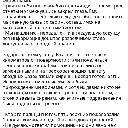
существами.
Придя в себя после анабиоза, командир просмотрел
отчеты и усмехнувшись закрыл глаза. Ему
понадобилось несколько секунд чтобы восстановить
мысленную связь со своим, оставшимся на
материнской планете симбионтом.
- Мы нашли их, - передал он, и в следующую секунду
вся информация добытая разведчиком стала
доступна на его родной планете.
Радары засекли угрозу. В какой-то сотне тысяч
километров от поверхности стали появляться
неопознанные корабли. Они не остались не
замеченными и на трех охраняющих планету
звездных базах взвыли сирены. Боевая готовность.
Испокон веков местные жители были
прирожденными воинами. И хотя их давно никто не
атаковал, и они отвыкли от реальной опасности,
стоило завыть сиренам, как элитные подразделения
были подняты по тревоге.
- Кто это пальцы гнет? Опять верхние пожаловали? -
Спросил командир одной из звездных крепостей.
- Не думаю, - ответил помощник - но они явно не с