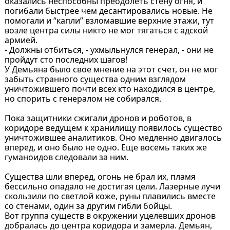
оказались неспособны преодолеть стену огня, и
погибали быстрее чем десантировались новые. Не
помогали и “капли” взломавшие верхние этажи, тут
возле центра силы никто не мог тягаться с адской
армией.
- Должны отбиться, - ухмыльнулся генерал, - они не
пройдут сто последних шагов!
У Демьяна было свое мнение на этот счет, он не мог
забыть странного существа одним взглядом
уничтожившего почти всех кто находился в центре,
но спорить с генералом не собирался.
Пока защитники сжигали дронов и роботов, в
коридоре ведущем к хранилищу появилось существо
уничтожившее аналитиков. Оно медленно двигалось
вперед, и оно было не одно. Еще восемь таких же
гуманоидов следовали за ним.
Существа шли вперед, огонь не брал их, пламя
бессильно опадало не достигая цели. Лазерные лучи
скользили по светлой коже, руны плавились вместе
со стенами, один за другим гибли бойцы.
Вот группа существ в окружении уцелевших дронов
добралась до центра коридора и замерла. Демьян,