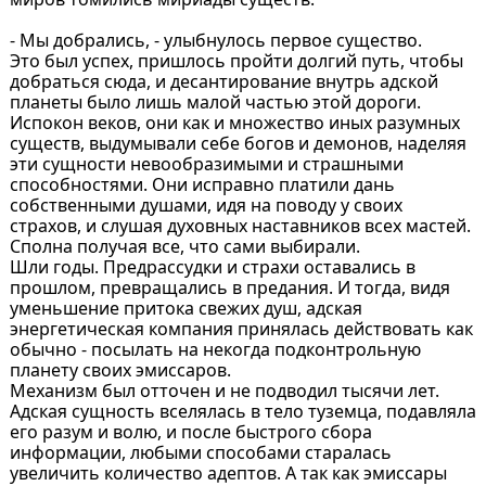
- Мы добрались, - улыбнулось первое существо.
Это был успех, пришлось пройти долгий путь, чтобы
добраться сюда, и десантирование внутрь адской
планеты было лишь малой частью этой дороги.
Испокон веков, они как и множество иных разумных
существ, выдумывали себе богов и демонов, наделяя
эти сущности невообразимыми и страшными
способностями. Они исправно платили дань
собственными душами, идя на поводу у своих
страхов, и слушая духовных наставников всех мастей.
Сполна получая все, что сами выбирали.
Шли годы. Предрассудки и страхи оставались в
прошлом, превращались в предания. И тогда, видя
уменьшение притока свежих душ, адская
энергетическая компания принялась действовать как
обычно - посылать на некогда подконтрольную
планету своих эмиссаров.
Механизм был отточен и не подводил тысячи лет.
Адская сущность вселялась в тело туземца, подавляла
его разум и волю, и после быстрого сбора
информации, любыми способами старалась
увеличить количество адептов. А так как эмиссары