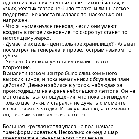
одного из высших военных советников был тих, в
узких, желтых глазах не было страха, и лишь легкое
подергивание хвоста выдавало то, насколько он
напряжен.
- Что ж, - усмехнулся генерал, - если они умеют
входить в пятое измерение, то скоро тут станет по
настоящему жарко.
- Думаете их цель - центральное хранилище? - Альмат
посмотрел на генерала, и провел острым языком по
губам.
- Уверен. Слишком уж они вложились в это
вторжение.
В аналитическом центре было слишком много
высоких чинов, и пока начальники обсуждали план
действий, Демьян забился в уголок, наблюдая за
происходящим на экране небольшого лэптопа. Он не
мог отделаться от ощущения, что пока они видели
только цветочки, и старался не думать о моменте
когда появятся ягодки. И так уж вышло, что именно
он, первым заметил нового гостя.
Большая, круглая капля упала на пол, начала
трансформироваться. Несколько секунд и шар
превратился в гуманоидного пришельца.