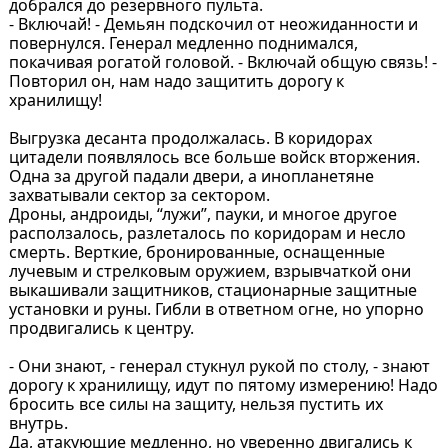
добрался до резервного пульта.
- Включай! - Демьян подскочил от неожиданности и
повернулся. Генерал медленно поднимался,
покачивая рогатой головой. - Включай общую связь! -
Повторил он, нам надо защитить дорогу к
хранилищу!
Выгрузка десанта продолжалась. В коридорах
цитадели появлялось все больше войск вторжения.
Одна за другой падали двери, а инопланетяне
захватывали сектор за сектором.
Дроны, андроиды, “лужи”, пауки, и многое другое
расползалось, разлеталось по коридорам и несло
смерть. Верткие, бронированные, оснащенные
лучевым и стрелковым оружием, взрывчаткой они
выкашивали защитников, стационарные защитные
установки и руны. Гибли в ответном огне, но упорно
продвигались к центру.
- Они знают, - генерал стукнул рукой по столу, - знают
дорогу к хранилищу, идут по пятому измерению! Надо
бросить все силы на защиту, нельзя пустить их
внутрь.
Да, атакующие медленно, но уверенно двигались к