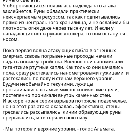
У обороняющихся появилась надежда что атака
захлебнется. Руны обладали практически
неисчерпаемым ресурсом, так как подпитывались
прямо из центрального хранилища, и не ослабили бы
плотность огня даже через тысячу лет. И если у
нападающих нет в рукаве джокера, то они останутся с
носом.
Пока первая волна атакующих гибла в огненных
смерчах, сквозь погрызенные проходы начали
падать новые устройства. Внешне они напоминали
гигантские ртутные капли. Как только они качались
пола, сразу растекались нанометровыми лужицами, и
растекались по полу и стенам верхнего уровня.
Будучи необычайно текучими, лужицы
просачивались в самые микроскопические щели,
постепенно проникали внутрь каменных стен.
И вскоре новая серия взрывов потрясла подземелье,
но на этот раз атака оказалась эффективна, стены
трескались рассыпались, линии образующие руны
прерывались, и те теряли свою силу.
- Мы потеряли верхние уровни, - голос Альмата,