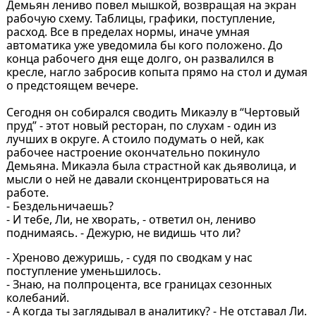
Демьян лениво повел мышкой, возвращая на экран
рабочую схему. Таблицы, графики, поступление,
расход. Все в пределах нормы, иначе умная
автоматика уже уведомила бы кого положено. До
конца рабочего дня еще долго, он развалился в
кресле, нагло забросив копыта прямо на стол и думая
о предстоящем вечере.
Сегодня он собирался сводить Микаэлу в “Чертовый
пруд” - этот новый ресторан, по слухам - один из
лучших в округе. А стоило подумать о ней, как
рабочее настроение окончательно покинуло
Демьяна. Микаэла была страстной как дьяволица, и
мысли о ней не давали сконцентрироваться на
работе.
- Бездельничаешь?
- И тебе, Ли, не хворать, - ответил он, лениво
поднимаясь. - Дежурю, не видишь что ли?
- Хреново дежуришь, - судя по сводкам у нас
поступление уменьшилось.
- Знаю, на полпроцента, все границах сезонных
колебаний.
- А когда ты заглядывал в аналитику? - Не отставал Ли.