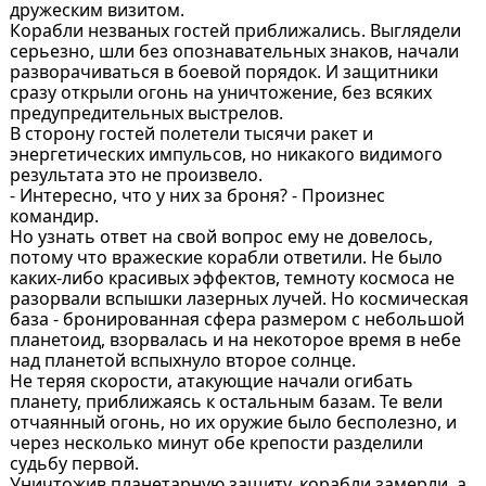
дружеским визитом.
Корабли незваных гостей приближались. Выглядели
серьезно, шли без опознавательных знаков, начали
разворачиваться в боевой порядок. И защитники
сразу открыли огонь на уничтожение, без всяких
предупредительных выстрелов.
В сторону гостей полетели тысячи ракет и
энергетических импульсов, но никакого видимого
результата это не произвело.
- Интересно, что у них за броня? - Произнес
командир.
Но узнать ответ на свой вопрос ему не довелось,
потому что вражеские корабли ответили. Не было
каких-либо красивых эффектов, темноту космоса не
разорвали вспышки лазерных лучей. Но космическая
база - бронированная сфера размером с небольшой
планетоид, взорвалась и на некоторое время в небе
над планетой вспыхнуло второе солнце.
Не теряя скорости, атакующие начали огибать
планету, приближаясь к остальным базам. Те вели
отчаянный огонь, но их оружие было бесполезно, и
через несколько минут обе крепости разделили
судьбу первой.
Уничтожив планетарную защиту, корабли замерли, а