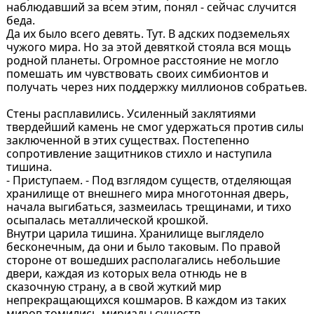
наблюдавший за всем этим, понял - сейчас случится
беда.
Да их было всего девять. Тут. В адских подземельях
чужого мира. Но за этой девяткой стояла вся мощь
родной планеты. Огромное расстояние не могло
помешать им чувствовать своих симбионтов и
получать через них поддержку миллионов собратьев.
Стены расплавились. Усиленный заклятиями
твердейший камень не смог удержаться против силы
заключенной в этих существах. Постепенно
сопротивление защитников стихло и наступила
тишина.
- Приступаем. - Под взглядом существ, отделяющая
хранилище от внешнего мира многотонная дверь,
начала выгибаться, зазмеилась трещинами, и тихо
осыпалась металлической крошкой.
Внутри царила тишина. Хранилище выглядело
бесконечным, да они и было таковым. По правой
стороне от вошедших располагались небольшие
двери, каждая из которых вела отнюдь не в
сказочную страну, а в свой жуткий мир
непрекращающихся кошмаров. В каждом из таких
миров томились мириады существ.