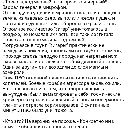
- Тревога, код черный, повторяю, код черный!! -
Заорал генерал в микрофон.
Отовсюду, из ущелий в мрачных скалах, из трещин в
земле, из лавовых озер, выползли жерла пушек, и
противовоздушные силы обороны открыли огонь.
Огромное количество “сигар” уничтожалось в
воздухе, но немалая их часть, все-таки достигала
поверхности и исчезала под землей.
Погружаясь в грунт, “сигары” практически не
замедляя движения, проникали все глубже в камень,
проходя сквозь твердую породу, как нагретый нож
сквозь масло, и оставляя за собой длинный тоннель.
Один за другим они доходили до слоя магмы и
замирали.
Пока ПВО огненной планеты пыталось остановить
копателей, боевые корабли агрессора вновь ожили.
Воспользовавшись тем, что обороняющиеся
вынуждены были демаскировать себя, космические
крейсеры открыли прицельный огонь, и поверхность
планеты потрясла серия взрывов. В считанные
минуты ПВО была уничтожена.
- Кто это? На верхних не похоже. - Конкретно ни к
кому не обращаясь, спросил генерал.