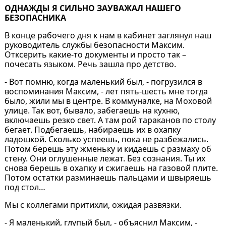
ОДНАЖДЫ Я СИЛЬНО ЗАУВАЖАЛ НАШЕГО
БЕЗОПАСНИКА
В конце рабочего дня к нам в кабинет заглянул наш
руководитель службы безопасности Максим.
Отксерить какие-то документы и просто так –
почесать языком. Речь зашла про детство.
- Вот помню, когда маленький был, - погрузился в
воспоминания Максим, - лет пять-шесть мне тогда
было, жили мы в центре. В коммуналке, на Моховой
улице. Так вот, бывало, забегаешь на кухню,
включаешь резко свет. А там рой тараканов по столу
бегает. Подбегаешь, набираешь их в охапку
ладошкой. Сколько успеешь, пока не разбежались.
Потом берешь эту жменьку и кидаешь с размаху об
стену. Они оглушенные лежат. Без сознания. Ты их
снова берешь в охапку и сжигаешь на газовой плите.
Потом остатки разминаешь пальцами и швыряешь
под стол…
Мы с коллегами притихли, ожидая развязки.
- Я маленький, глупый был, - объяснил Максим, -