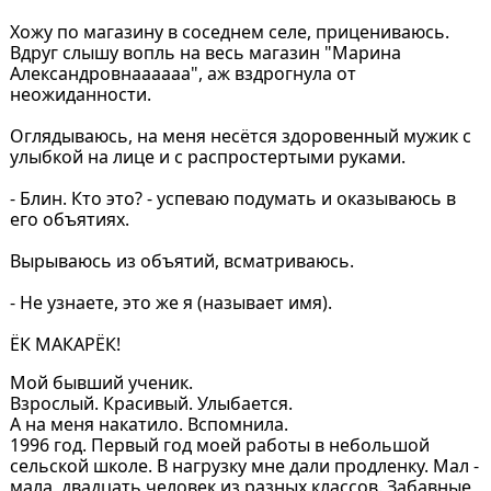
Хожу по магазину в соседнем селе, прицениваюсь.
Вдруг слышу вопль на весь магазин "Марина
Александровнаааааа", аж вздрогнула от
неожиданности.
⠀
Оглядываюсь, на меня несётся здоровенный мужик с
улыбкой на лице и с распростертыми руками.
⠀
- Блин. Кто это? - успеваю подумать и оказываюсь в
его объятиях.
⠀
Вырываюсь из объятий, всматриваюсь.
⠀
- Не узнаете, это же я (называет имя).
⠀
ЁК МАКАРЁК!
Мой бывший ученик.
Взрослый. Красивый. Улыбается.
А на меня накатило. Вспомнила.
1996 год. Первый год моей работы в небольшой
сельской школе. В нагрузку мне дали продленку. Мал -
мала, двадцать человек из разных классов. Забавные