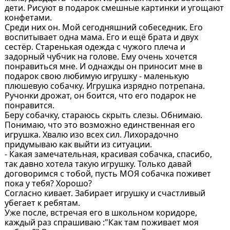
дети. Рисуют в подарок смешные картинки и угощают
конфетами.
Среди них он. Мой сегодняшний собеседник. Его
воспитывает одна мама. Его и ещё брата и двух
сестёр. Старенькая одежда с чужого плеча и
задорный чубчик на голове. Ему очень хочется
понравиться мне. И однажды он приносит мне в
подарок свою любимую игрушку - маленькую
плюшевую собачку. Игрушка изрядно потрепана.
Ручонки дрожат, он боится, что его подарок не
понравится.
Беру собачку, стараюсь скрыть слезы. Обнимаю.
Понимаю, что это возможно единственная его
игрушка. Хвалю изо всех сил. Лихорадочно
придумываю как выйти из ситуации.
- Какая замечательная, красивая собачка, спасибо,
так давно хотела такую игрушку. Только давай
договоримся с тобой, пусть МОЯ собачка поживет
пока у тебя? Хорошо?
Согласно кивает. Забирает игрушку и счастливый
убегает к ребятам.
Уже после, встречая его в школьном коридоре,
каждый раз спрашиваю :"Как там поживает моя