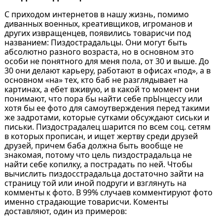
С приходом интернетов в нашу жизнь, помимо
диванных военных, креативщиков, игроманов и
других извращенцев, появились товарисчи под
названием: Пиздострадальцы. Они могут быть
абсолютно разного возраста, но в основном это
особи не понятного для меня пола, от 30 и выше. До
30 они делают карьеру, работают в офисах «под», а в
основном «на» тех, кто баб не разглядывает на
картинах, а ебет вживую, и в какой то момент они
понимают, что пора бы найти себе прЫнцессу или
хотя бы ее фото для самоутверждения перед такими
же задротами, которые сутками обсуждают сиськи и
письки. Пиздострадалец шарится по всем соц. сетям
в которых прописан, и ищет жертву среди друзей
друзей, причем баба должна быть вообще не
знакомая, потому что цель пиздострадальца не
найти себе копилку, а пострадать по ней. Чтобы
вычислить пиздосстрадальца достаточно зайти на
страницу той или иной подруги и взглянуть на
комменты к фото. В 99% случаев комментируют фото
именно страдающие товарисчи. Коменты
доставляют, один из примеров: