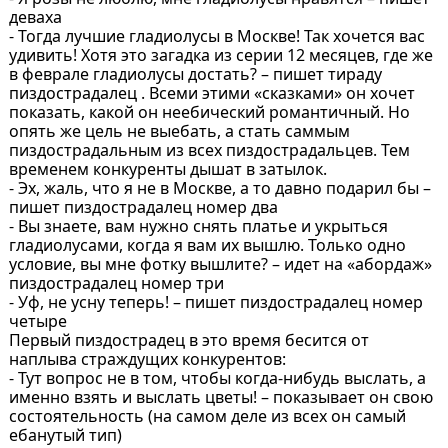
деваха
- Тогда лучшие гладиолусы в Москве! Так хочется вас
удивить! Хотя это загадка из серии 12 месяцев, где же
в феврале гладиолусы достать? – пишет тираду
пиздострадалец . Всеми этими «сказками» он хочет
показать, какой он неебический романтичный. Но
опять же цель не выебать, а стать саммым
пиздострадальным из всех пиздострадальцев. Тем
временем конкуренты дышат в затылок.
- Эх, жаль, что я не в Москве, а то давно подарил бы –
пишет пиздострадалец номер два
- Вы знаете, вам нужно снять платье и укрыться
гладиолусами, когда я вам их вышлю. Только одно
условие, вы мне фотку вышлите? – идет на «абордаж»
пиздострадалец номер три
- Уф, не усну теперь! – пишет пиздострадалец номер
четыре
Первый пиздострадец в это время бесится от
наплыва страждущих конкурентов:
- Тут вопрос не в том, чтобы когда-нибудь выслать, а
именно взять и выслать цветы! – показывает он свою
состоятельность (на самом деле из всех он самый
ебанутый тип)