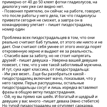
примерно от 40 до 50 клеят фотки гладиолусов, на
диалоги у них уже сил видно нет.
- Позвонил приятелю, он сейчас на работе, говорит,
что после работы у него дела, так что гладиолусы
привезти сегодня не сможет, а завтра он в
командировку улетает – пишет пиздострадалец
номер один
Проблема всех пиздострадальцев в том, что они
реально считают баб тупыми, от этого им никто и не
дает. Они считают себя умнее от этого иногда порят
откровенную херню и выдают ее за реальность.
- Спасибо вам за заботу, но не стоит напрягать
друзей! - пишет девушка – Уверена вашей девушке
повезет, с тем, что у нее такой заботливый мужчина.
И тут, сука идет классика, от пиздострадальца:
- Им уже везет.. .Еще бы разобраться какой -
пиздострадалец включает мачо, показывая, что у
него гарем. Перья распущенны, остальные
пиздострадальцы сосут и лишь изредка вставляют
фразы в общую ветку пиздострадания.
- Ой, ну вы прямо как шейх. И богатый и щедрый и
девушек у вас много –пишет деваха (явно стебется)
Но тупой пиздострадалец не отупляет сарказма,