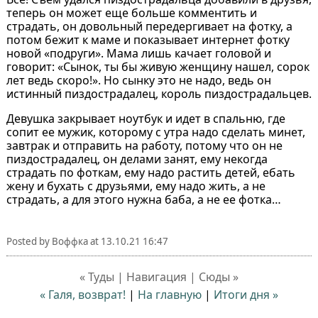
теперь он может еще больше комментить и
страдать, он довольный передергивает на фотку, а
потом бежит к маме и показывает интернет фотку
новой «подруги». Мама лишь качает головой и
говорит: «Сынок, ты бы живую женщину нашел, сорок
лет ведь скоро!». Но сынку это не надо, ведь он
истинный пиздострадалец, король пиздострадальцев.
Девушка закрывает ноутбук и идет в спальню, где
сопит ее мужик, которому с утра надо сделать минет,
завтрак и отправить на работу, потому что он не
пиздострадалец, он делами занят, ему некогда
страдать по фоткам, ему надо растить детей, ебать
жену и бухать с друзьями, ему надо жить, а не
страдать, а для этого нужна баба, а не ее фотка…
Posted by
Воффка
at
13.10.21 16:47
« Туды | Навигация | Сюды »
« Галя, возврат!
|
На главную
|
Итоги дня »