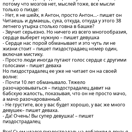
потому что мозгов нет, мыслей тоже, все мысли
только о пизде:
- Нет, я не шейх, я Антон, просто Антон…- пишет он
Читаешь и думаешь, сука, откуда, откуда у этого 38
летнего утырка столько говна в башке?
- Звучит серьезно. Но ничего из всего многообразия,
сердце выберет нужную – пишет девушка
- Сердце нас порой обманывает и это чуть ли не
жизни стоит – пишет пиздострадаец номер один,
включая мистику.
- Просто люди иногда путают голос сердце с другими
голосами – пишет деваха
Но пиздострадалец ее уже не читает он на своей
волне:
- Почти 10 лет обманывало. Тяжело
разочаровываться – пиздострадалец давит на
бабскую жалость, показывая, что он не просто мачо,
а мачо разочарованный.
- Не грустите, все у вас будет хорошо, у вас же много
девушек– пишет деваха.
- Да! Очень! Вы супер девушка! – пишет
пиздострадалец
Все! Съем удался пиздострадальца добавили в друзья,