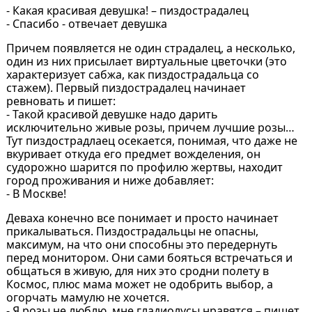
- Какая красивая девушка! – пиздострадалец
- Спасибо - отвечает девушка
Причем появляется не один страдалец, а несколько,
один из них присылает виртуальные цветочки (это
характеризует сабжа, как пиздострадальца со
стажем). Первый пиздострадалец начинает
ревновать и пишет:
- Такой красивой девушке надо дарить
исключительно живые розы, причем лучшие розы…
Тут пиздострадлаец осекается, понимая, что даже не
вкуривает откуда его предмет вожделения, он
судорожно шарится по профилю жертвы, находит
город проживания и ниже добавляет:
- В Москве!
Деваха конечно все понимает и просто начинает
прикалываться. Пиздострадальцы не опасны,
максимум, на что они способны это передернуть
перед монитором. Они сами бояться встречаться и
общаться в живую, для них это сродни полету в
Космос, плюс мама может не одобрить выбор, а
огорчать мамулю не хочется.
- Я розы не люблю, мне гладиолусы нравятся – пишет