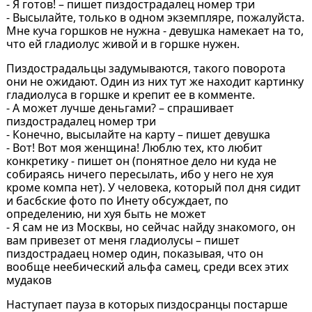
- Я готов! – пишет пиздострадалец номер три
- Высылайте, только в одном экземпляре, пожалуйста.
Мне куча горшков не нужна - девушка намекает на то,
что ей гладиолус живой и в горшке нужен.
Пиздострадальцы задумываются, такого поворота
они не ожидают. Один из них тут же находит картинку
гладиолуса в горшке и крепит ее в комменте.
- А может лучше деньгами? – спрашивает
пиздострадалец номер три
- Конечно, высылайте на карту – пишет девушка
- Вот! Вот моя женщина! Люблю тех, кто любит
конкретику - пишет он (понятное дело ни куда не
собираясь ничего пересылать, ибо у него не хуя
кроме компа нет). У человека, который пол дня сидит
и басбские фото по Инету обсуждает, по
определению, ни хуя быть не может
- Я сам не из Москвы, но сейчас найду знакомого, он
вам привезет от меня гладиолусы – пишет
пиздострадаец номер один, показывая, что он
вообще неебический альфа самец, среди всех этих
мудаков
Наступает пауза в которых пиздосранцы постарше