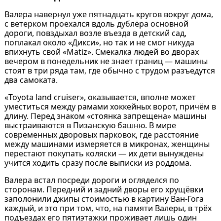
Валера навернул уже пятнадцать кругов вокруг дома,
с ветерком проехался вдоль дублёра основной
дороги, повздыхал возле въезда в детский сад,
поплакал около «Дикси», но так и не смог никуда
впихнуть свой «Matiz». Смекалка людей во дворах
вечером в понедельник не знает границ — машины
стоят в три ряда там, где обычно с трудом разъедутся
два самоката.
«Toyota land cruiser», оказывается, вполне может
уместиться между рамами хоккейных ворот, причём в
длину. Перед знаком «стоянка запрещена» машины
выстраиваются в Пизанскую башню. В мире
современных дворовых парковок, где расстояние
между машинами измеряется в микронах, женщины
перестают покупать коляски — их дети вынуждены
учится ходить сразу после выписки из роддома.
Валера встал посреди дороги и огляделся по
сторонам. Передний и задний дворы его хрущёвки
заполонили джипы стоимостью в картину Ван-Гога
каждый, и это при том, что, на памяти Валеры, в трёх
подъездах его пятиэтажки проживает лишь один