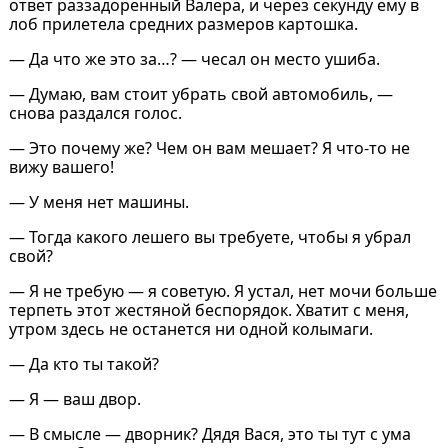
ответ раззадоренный Валера, и через секунду ему в
лоб прилетела средних размеров картошка.
― Да что же это за…? ― чесал он место ушиба.
― Думаю, вам стоит убрать свой автомобиль, ―
снова раздался голос.
― Это почему же? Чем он вам мешает? Я что-то не
вижу вашего!
― У меня нет машины.
― Тогда какого лешего вы требуете, чтобы я убрал
свой?
― Я не требую — я советую. Я устал, нет мочи больше
терпеть этот жестяной беспорядок. Хватит с меня,
утром здесь не останется ни одной колымаги.
― Да кто ты такой?
― Я — ваш двор.
― В смысле — дворник? Дядя Вася, это ты тут с ума