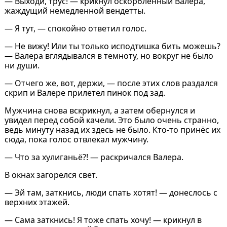
― Выходи, трус! ― крикнул оскорблённый Валера,
жаждущий немедленной вендетты.
― Я тут, ― спокойно ответил голос.
― Не вижу! Или ты только исподтишка бить можешь?
― Валера вглядывался в темноту, но вокруг не было
ни души.
― Отчего же, вот, держи, ― после этих слов раздался
скрип и Валере прилетел пинок под зад.
Мужчина снова вскрикнул, а затем обернулся и
увидел перед собой качели. Это было очень странно,
ведь минуту назад их здесь не было. Кто-то принёс их
сюда, пока голос отвлекал мужчину.
― Что за хулиганьё?! ― раскричался Валера.
В окнах загорелся свет.
― Эй там, заткнись, люди спать хотят! ― донеслось с
верхних этажей.
― Сама заткнись! Я тоже спать хочу! ― крикнул в