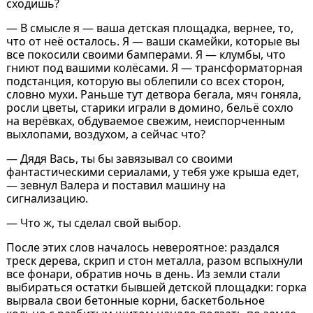
сходишь?
― В смысле я — ваша детская площадка, вернее, то,
что от неё осталось. Я — ваши скамейки, которые вы
все покосили своими бамперами. Я — клумбы, что
гниют под вашими колёсами. Я — трансформаторная
подстанция, которую вы облепили со всех сторон,
словно мухи. Раньше тут детвора бегала, мяч гоняла,
росли цветы, старики играли в домино, бельё сохло
на верёвках, обдуваемое свежим, неиспорченным
выхлопами, воздухом, а сейчас что?
― Дядя Вась, ты бы завязывал со своими
фантастическими сериалами, у тебя уже крыша едет,
― зевнул Валера и поставил машину на
сигнализацию.
― Что ж, ты сделал свой выбор.
После этих слов началось невероятное: раздался
треск дерева, скрип и стон металла, разом вспыхнули
все фонари, обратив ночь в день. Из земли стали
выбираться остатки бывшей детской площадки: горка
вырвала свои бетонные корни, баскетбольное