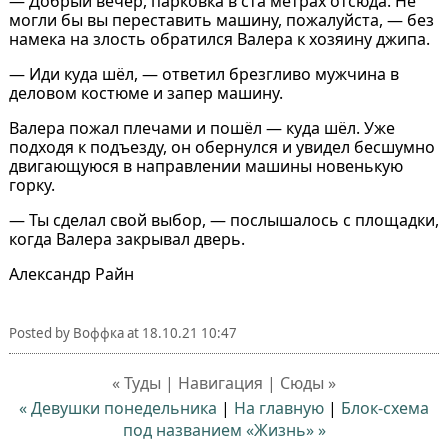
― Добрый вечер, парковка в ста метрах отсюда. Не
могли бы вы переставить машину, пожалуйста, ― без
намека на злость обратился Валера к хозяину джипа.
― Иди куда шёл, ― ответил брезгливо мужчина в
деловом костюме и запер машину.
Валера пожал плечами и пошёл ― куда шёл. Уже
подходя к подъезду, он обернулся и увидел бесшумно
двигающуюся в направлении машины новенькую
горку.
― Ты сделал свой выбор, ― послышалось с площадки,
когда Валера закрывал дверь.
Александр Райн
Posted by
Воффка
at
18.10.21 10:47
« Туды | Навигация | Сюды »
« Девушки понедельника
|
На главную
|
Блок-схема
под названием «Жизнь» »