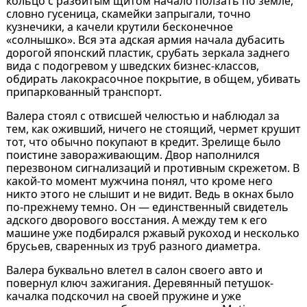
кольцо с разбитым щитом начало ползать по земле,
словно гусеница, скамейки запрыгали, точно
кузнечики, а качели крутили бесконечное
«солнышко». Вся эта адская армия начала дубасить
дорогой японский пластик, срубать зеркала заднего
вида с подогревом у шведских бизнес-классов,
обдирать лакокрасочное покрытие, в общем, убивать
припаркованный транспорт.
Валера стоял с отвисшей челюстью и наблюдал за
тем, как оживший, ничего не стоящий, чермет крушит
тот, что обычно покупают в кредит. Зрелище было
поистине завораживающим. Двор наполнился
перезвоном сигнализаций и противным скрежетом. В
какой-то момент мужчина понял, что кроме него
никто этого не слышит и не видит. Ведь в окнах было
по-прежнему темно. Он — единственный свидетель
адского дворового восстания. А между тем к его
машине уже подбирался ржавый рукоход и несколько
брусьев, сваренных из труб разного диаметра.
Валера буквально влетел в салон своего авто и
повернул ключ зажигания. Деревянный петушок-
качалка подскочил на своей пружине и уже