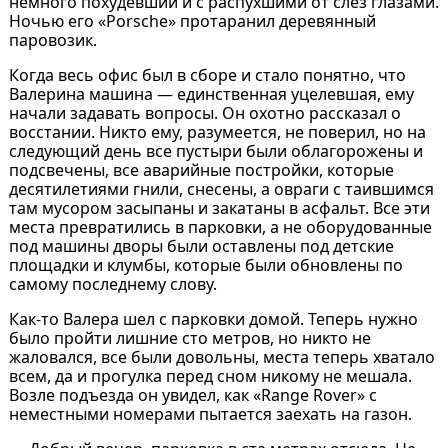
немного похудевший и с распухшими от слёз глазами.
Ночью его «Porsche» протаранил деревянный
паровозик.
Когда весь офис был в сборе и стало понятно, что
Валерина машина — единственная уцелевшая, ему
начали задавать вопросы. Он охотно рассказал о
восстании. Никто ему, разумеется, не поверил, но на
следующий день все пустыри были облагорожены и
подсвечены, все аварийные постройки, которые
десятилетиями гнили, снесены, а овраги с таившимся
там мусором засыпаны и закатаны в асфальт. Все эти
места превратились в парковки, а не оборудованные
под машины дворы были оставлены под детские
площадки и клумбы, которые были обновлены по
самому последнему слову.
Как-то Валера шел с парковки домой. Теперь нужно
было пройти лишние сто метров, но никто не
жаловался, все были довольны, места теперь хватало
всем, да и прогулка перед сном никому не мешала.
Возле подъезда он увидел, как «Range Rover» с
неместными номерами пытается заехать на газон.