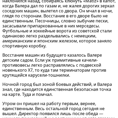
наклонился назад, собираясь клюнуть «Matiz» в капот,
когда Валера дал по газам и, не жалея дорогих зеркал
соседских машин, вылетел со двора. Он мчал в ночи,
глядя по сторонам. Восстание в его дворе было не
единственным. Песочницы, словно зыбучие пески,
засасывали припаркованные в них мерседесы.
Футбольные и хоккейные ворота из советской стали
одинаково легко разделывались с немецким,
американским и японским железом, которое заняло
спортивную коробку.
Восстание машин из будущего казалось Валере
детским садом. Если уж примитивные качели-
противовесы легко расправлялись с подвеской
новенького X7, то куда там терминаторам против
крутящейся карусели-тошнилки.
Ночной город был зоной боевых действий, и Валера
знал, где находится единственная безопасная точка
на карте. Туда и помчал.
Утром он пришел на работу первым, вернее,
единственным. Весь остальной город сегодня не
вышел. Директор появился лишь после обеда —