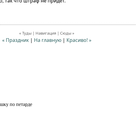
, так что штраф не придет.
« Туды | Навигация | Сюды »
« Праздник
|
На главную
|
Красиво! »