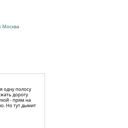
ж Москва
я одну полосу
ежать дорогу
ухой - прям на
но. Но тут дымит