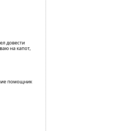
пел довести
ваю на капот,
ение помощник