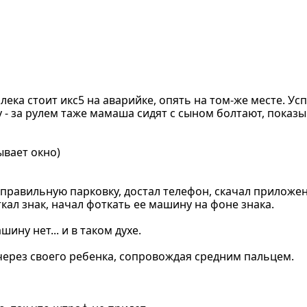
алека стоит икс5 на аварийке, опять на том-же месте. Ус
у - за рулем таже мамаша сидят с сыном болтают, показы
ывает окно)
неправильную парковку, достал телефон, скачал прилож
ткал знак, начал фоткать ее машину на фоне знака.
ину нет... и в таком духе.
 через своего ребенка, сопровождая средним пальцем.