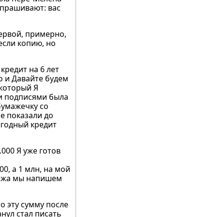
Спрашивают: вас
ервой, примерно,
если копию, но
кредит на 6 лет
о и Давайте будем
 который Я
ми подписями была
бумажечку со
е показали до
ыгодный кредит
000 Я уже готов
0, а 1 млн, на мой
атежа мы напишем
о эту сумму после
анул стал писать