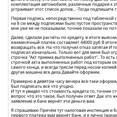
комплектация автомобиля, различные подарки к э
устраивает этот список допов... -Тогда подпишите ту
Первая подпись непосредственно под табличкой с
на 8 см между подписями было пустое пространство
мне уже её не показывали, точнее показали но пот
Далее, сделали расчёты по кредиту, в итоге выясн
ежемесячный платёж составляет 44000 руб В итоге 
возвращать всё. На что получил отказ запятая И 
подписал изначально. Только вот для меня был о
строчка "Акт приема выполненных работ". То есть
строчкой акта выполненных работ под которым ока
самого конца, и всегда трясли перед носом копией
другая машина все дела Давайте оформим.
Примерно в девятом часу вечера всё-таки оформил
был подписать всё что угодно.
И тут я увидел что стоимость кредита то, точнее с
вопрос что это такое, был получен ответ Дак это
заявление и банк вернёт эти деньги вам.
Я спрашиваю Причём тут налоговая инспекция и б
первого платежа вам вернёт банк, и я лично (мана