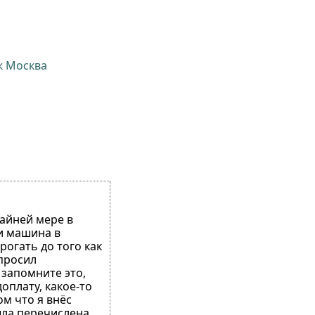
ж Москва
райней мере в
ли машина в
рогать до того как
апросил
 запомните это,
оплату, какое-то
ом что я внёс
ыла перечислена