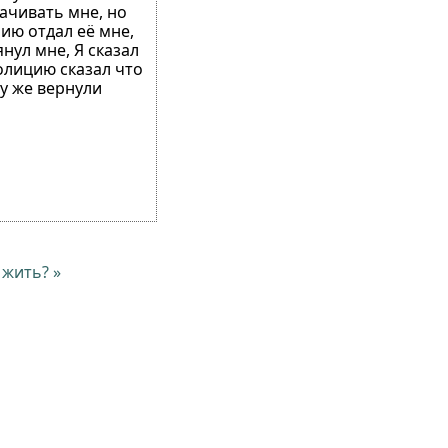
ачивать мне, но
ию отдал её мне,
нул мне, Я сказал
полицию сказал что
зу же вернули
 жить? »