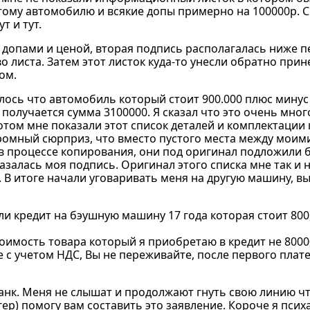
тому автомобилю и всякие допы примерно на 100000р. 
т и тут.
 допами и ценой, вторая подпись располагалась ниже п
 листа. Затем этот листок куда-то унесли обратно прин
ом.
илось что автомобиль который стоит 900.000 плюс минус 
получается сумма 3100000. Я сказал что это очень мног
потом мне показали этот список деталей и комплектации
громный сюрприз, что вместо пустого места между мои
 в процессе копирования, они под оригинал подложили 
залась моя подпись. Оригинал этого списка мне так и н
. В итоге начали уговаривать меня на другую машину, в
и кредит на бэушную машину 17 года которая стоит 800.
тоимость товара который я приобретаю в кредит не 80000
 же с учетом НДС, Вы не переживайте, после первого пл
анк. Меня не слышат и продолжают гнуть свою линию чт
гер) помогу вам составить это заявление. Короче я псих