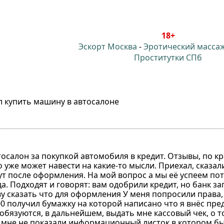
18+
Эскорт Москва
-
Эротический масса
Проститутки СПб
л купить машину в автосалоне
тосалон за покупкой автомобиля в кредит. Отзывы, по к
о уже может навести на какие-то мысли. Приехал, сказа
ут после оформления. На мой вопрос а мы её успеем пот
а. Подходят и говорят: вам одобрили кредит, но банк з
у сказать что для оформления У меня попросили права,
0 получил бумажку на которой написано что я внёс пред
обязуются, в дальнейшем, выдать мне кассовый чек, о т
ем мне не показали информационный листок в котором б