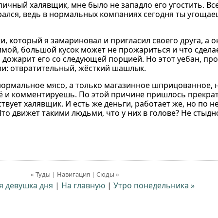
ипичный халявщик, мне было не западло его угостить. Вс
рался, ведь в нормальных компаниях сегодня ты угощаеш
 который я замариновал и пригласил своего друга, а о
мой, большой кусок может не прожариться и что сдела
дожарит его со следующей порцией. Но этот уебан, про
ми: отвратительный, жёсткий шашлык.
л нормальное мясо, а только магазинное шприцованное, 
ё и комментируешь. По этой причине пришлось прекра
ствует халявщик. И есть же деньги, работает же, но по 
то движет такими людьми, что у них в голове? Не стыдн
« Туды | Навигация | Сюды »
я девушка дня
|
На главную
|
Утро понедельника »