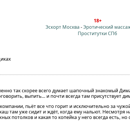
18+
Эскорт Москва
-
Эротический масса
Проститутки СПб
щиках
Именно так скорее всего думает шапочный знакомый Дима
оговорить, выпить... и почти всегда там присутствует ди
мпании, пьёт все что горит и исключительно за чужой с
лкаш там уже сидит и ждёт, когда ему нальют. Несмотря н
х потолков и какая то копейка у него всегда есть, но 