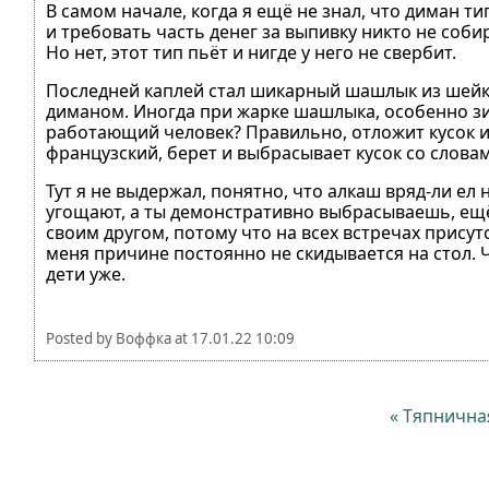
В самом начале, когда я ещё не знал, что диман т
и требовать часть денег за выпивку никто не соби
Но нет, этот тип пьёт и нигде у него не свербит.
Последней каплей стал шикарный шашлык из шейки,
диманом. Иногда при жарке шашлыка, особенно зи
работающий человек? Правильно, отложит кусок и 
французский, берет и выбрасывает кусок со слова
Тут я не выдержал, понятно, что алкаш вряд-ли е
угощают, а ты демонстративно выбрасываешь, ещ
своим другом, потому что на всех встречах присут
меня причине постоянно не скидывается на стол. Ч
дети уже.
Posted by
Воффка
at
17.01.22 10:09
« Тяпнична