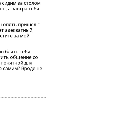
е сидим за столом
ь, а завтра тебя.
н опять пришёл с
ет адекватный,
стите за мой
но блять тебя
тить общение со
непонятной для
о самим? Вроде не