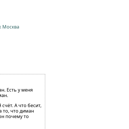
ж Москва
н. Есть у меня
ман.
чёт. А что бесит,
а то, что диман
он почему то