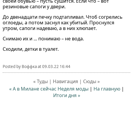
своей обувью – пусть сушится. Если что – вот
резиновые сапоги у двери.
До двенадцати печку подтапливал. Чтоб согрелись
оглоеды, а потом заснул как убитый. Проснулся
утром, сапоги надеваю, а в них хлюпает.
Снимаю их и ... понимаю – не вода.
Сходили, детки в туалет.
Posted by
Воффка
at
09.03.22 16:44
« Туды | Навигация | Сюды »
« А в Милане сейчас Неделя моды
|
На главную
|
Итоги дня »