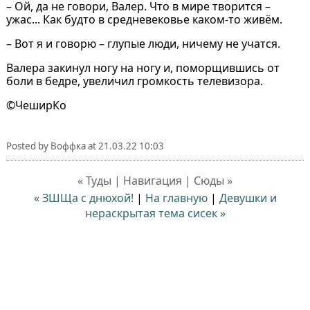
– Ой, да не говори, Валер. Что в мире творится –
ужас... Как будто в средневековье каком-то живём.
– Вот я и говорю – глупые люди, ничему не учатся.
Валера закинул ногу на ногу и, поморщившись от
боли в бедре, увеличил громкость телевизора.
©ЧеширКо
Posted by
Воффка
at
21.03.22 10:03
« Туды | Навигация | Сюды »
« ЗШЩа с днюхой!
|
На главную
|
Девушки и
нераскрытая тема сисек »