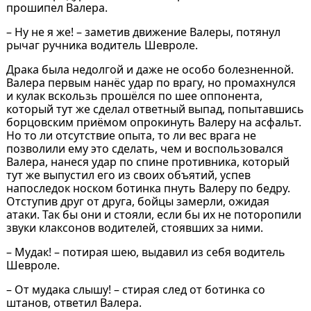
прошипел Валера.
– Ну не я же! – заметив движение Валеры, потянул
рычаг ручника водитель Шевроле.
Драка была недолгой и даже не особо болезненной.
Валера первым нанёс удар по врагу, но промахнулся
и кулак вскользь прошёлся по шее оппонента,
который тут же сделал ответный выпад, попытавшись
борцовским приёмом опрокинуть Валеру на асфальт.
Но то ли отсутствие опыта, то ли вес врага не
позволили ему это сделать, чем и воспользовался
Валера, нанеся удар по спине противника, который
тут же выпустил его из своих объятий, успев
напоследок носком ботинка пнуть Валеру по бедру.
Отступив друг от друга, бойцы замерли, ожидая
атаки. Так бы они и стояли, если бы их не поторопили
звуки клаксонов водителей, стоявших за ними.
– Мудак! – потирая шею, выдавил из себя водитель
Шевроле.
– От мудака слышу! – стирая след от ботинка со
штанов, ответил Валера.