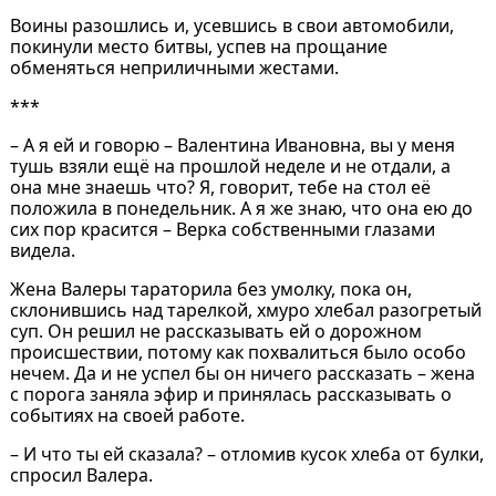
Воины разошлись и, усевшись в свои автомобили,
покинули место битвы, успев на прощание
обменяться неприличными жестами.
***
– А я ей и говорю – Валентина Ивановна, вы у меня
тушь взяли ещё на прошлой неделе и не отдали, а
она мне знаешь что? Я, говорит, тебе на стол её
положила в понедельник. А я же знаю, что она ею до
сих пор красится – Верка собственными глазами
видела.
Жена Валеры тараторила без умолку, пока он,
склонившись над тарелкой, хмуро хлебал разогретый
суп. Он решил не рассказывать ей о дорожном
происшествии, потому как похвалиться было особо
нечем. Да и не успел бы он ничего рассказать – жена
с порога заняла эфир и принялась рассказывать о
событиях на своей работе.
– И что ты ей сказала? – отломив кусок хлеба от булки,
спросил Валера.