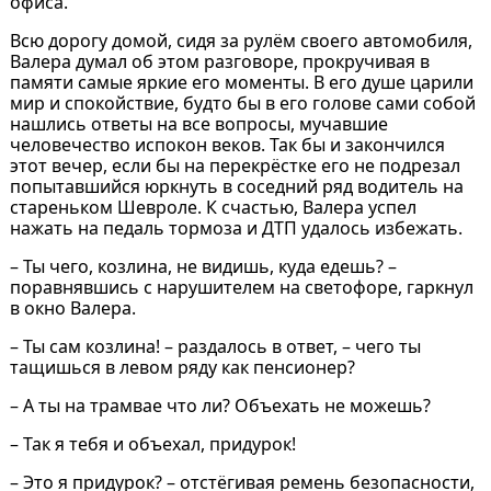
офиса.
Всю дорогу домой, сидя за рулём своего автомобиля,
Валера думал об этом разговоре, прокручивая в
памяти самые яркие его моменты. В его душе царили
мир и спокойствие, будто бы в его голове сами собой
нашлись ответы на все вопросы, мучавшие
человечество испокон веков. Так бы и закончился
этот вечер, если бы на перекрёстке его не подрезал
попытавшийся юркнуть в соседний ряд водитель на
стареньком Шевроле. К счастью, Валера успел
нажать на педаль тормоза и ДТП удалось избежать.
– Ты чего, козлина, не видишь, куда едешь? –
поравнявшись с нарушителем на светофоре, гаркнул
в окно Валера.
– Ты сам козлина! – раздалось в ответ, – чего ты
тащишься в левом ряду как пенсионер?
– А ты на трамвае что ли? Объехать не можешь?
– Так я тебя и объехал, придурок!
– Это я придурок? – отстёгивая ремень безопасности,