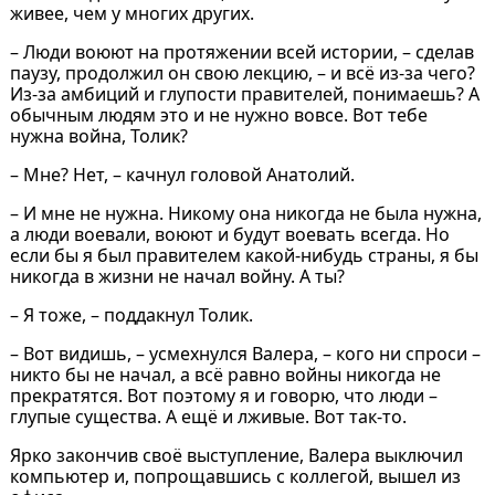
живее, чем у многих других.
– Люди воюют на протяжении всей истории, – сделав
паузу, продолжил он свою лекцию, – и всё из-за чего?
Из-за амбиций и глупости правителей, понимаешь? А
обычным людям это и не нужно вовсе. Вот тебе
нужна война, Толик?
– Мне? Нет, – качнул головой Анатолий.
– И мне не нужна. Никому она никогда не была нужна,
а люди воевали, воюют и будут воевать всегда. Но
если бы я был правителем какой-нибудь страны, я бы
никогда в жизни не начал войну. А ты?
– Я тоже, – поддакнул Толик.
– Вот видишь, – усмехнулся Валера, – кого ни спроси –
никто бы не начал, а всё равно войны никогда не
прекратятся. Вот поэтому я и говорю, что люди –
глупые существа. А ещё и лживые. Вот так-то.
Ярко закончив своё выступление, Валера выключил
компьютер и, попрощавшись с коллегой, вышел из