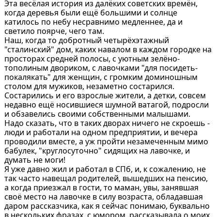
Эта весёлая история из далёких советских времён,
когда деревья были ещё большими и солнце
катилось по небу несравнимо медленнее, да и
светило поярче, чего там.
Наш, когда то добротный четырёхэтажный
"сталинский" дом, каких навалом в каждом городке на
просторах средней полосы, с уютным зелёно-
тополиным двориком, с лавочками "для посидеть-
покалякать" для женщин, с громким доминошным
столом для мужиков, незаметно состарился.
Состарились и его взрослые жители, а детки, совсем
недавно ещё носившиеся шумной ватагой, подросли
и обзавелись своими собственными малышами.
Надо сказать, что в таких дворах ничего не скроешь -
люди и работали на одном предприятии, и вечера
проводили вместе, а уж пройти незамеченным мимо
бабулек, "круглосуточно" сидящих на лавочке, и
думать не моги!
Я уже давно жил и работал в СПб, и, к сожалению, не
так часто навещал родителей, вышедших на пенсию,
а когда приезжал в гости, то маман, увы, занявшая
своё место на лавочке в силу возраста, обладавшая
даром рассказчика, как я сейчас понимаю, буквально
в нескольких фразах, с юмором, рассказывала о моих