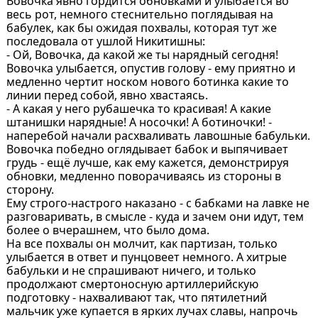
Вовочка явно гордится обновками и улыбается во
весь рот, немного стеснительно поглядывая на
бабулек, как бы ожидая похвалы, которая тут же
последовала от ушлой Никитишны:
- Ой, Вовочка, да какой же ты нарядный сегодня!
Вовочка улыбается, опустив голову - ему приятно и
медленно чертит носком нового ботинка какие то
линии перед собой, явно хвастаясь.
- А какая у него рубашечка то красивая! А какие
штанишки нарядные! А носочки! А ботиночки! -
наперебой начали расхваливать лавошные бабульки.
Вовочка победно оглядывает бабок и выпячивает
грудь - ещё лучше, как ему кажется, демонстрируя
обновки, медленно поворачиваясь из стороны в
сторону.
Ему строго-настрого наказано - с бабками на лавке не
разговаривать, в смысле - куда и зачем они идут, тем
более о вчерашнем, что было дома.
На все похвалы он молчит, как партизан, только
улыбается в ответ и пунцовеет немного. А хитрые
бабульки и не спрашивают ничего, и только
продолжают смертоносную артиллерийскую
подготовку - нахваливают так, что пятилетний
мальчик уже купается в ярких лучах славы, напрочь