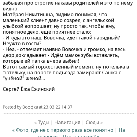
забывая про строгие наказы родителей и это по нему
видно.
Матёрая Никитишна, видимо понимая, что
маленький клиент давно созрел, с ангельской
улыбкой вопрошает, ну просто так, чтобы ему,
понятное дело, ещё приятнее стало:
- И куда это наш, Вовочка, идёт такой нарядный?
Неужто в гости?
- Неа, - отвечает наивно Вовочка и громко, на весь
двор докладывает - Идём мамке зубы вставлять,
которые ей папка вчера выбил!
В этот самый торжественный момент, ну тютелька в
тютельку, на пороге подъезда замирают Сашка с
"учёной" женой...
Сергей Ёжа Ёжинский
Posted by
Воффка
at
23.03.22 14:37
« Туды | Навигация | Сюды »
« Фото, где не с первого раза все понятно
|
На
главную
|
Что ты такое? »