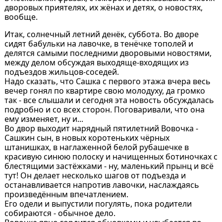
дворовых приятелях, их жёнах и детях, о новостях,
вообще.
Итак, солнечный летний денёк, суббота. Во дворе
сидят бабульки на лавочке, в тенёчке тополей и
делятся самыми последними дворовыми новостями,
между делом обсуждая выходяще-входящих из
подъездов жильцов-соседей.
Надо сказать, что Сашка с первого этажа вчера весь
вечер гонял по квартире свою молодуху, да громко
так - все слышали и сегодня эта новость обсуждалась
подробно и со всех сторон. Поговаривали, что она
ему изменяет, ну и...
Во двор выходит нарядный пятилетний Вовочка -
Сашкин сын, в новых коротеньких чёрных
штанишках, в наглаженной белой рубашечке в
красивую синюю полоску и начищенных ботиночках с
блестящими застёжками - ну, маленький прынц и всё
тут! Он делает несколько шагов от подъезда и
останавливается напротив лавочки, наслаждаясь
произведённым впечатлением.
Его одели и выпустили погулять, пока родители
собираются - обычное дело.