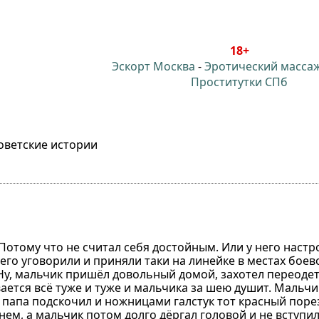
18+
Эскорт Москва
-
Эротический масса
Проститутки СПб
оветские истории
Потому что не считал себя достойным. Или у него настр
 его уговорили и приняли таки на линейке в местах боев
 Ну, мальчик пришёл довольный домой, захотел переодет
ивается всё туже и туже и мальчика за шею душит. Мальчи
а папа подскочил и ножницами галстук тот красный поре
енем, а мальчик потом долго дёргал головой и не вступи