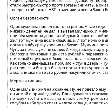
череп, зубы наружу, вместо глаз – дырки. Тут воен
стали быстро-быстро противогазы снимать, а они и
теперь в той школе НВП отменили и ввели Закон Б
Орган безопасности
Один мужчина пошёл как-то на рынок. А там сидит
никаких денег ей не дал, а вызвал милицию. И мил
пришёл мужчина довольный домой, захотел побрить
жил тот мужчина возле кладбища. И вот ночью в д
орган на лбу сразу кровью набухает. Мужчина поси
Чуть за ночь с ума не сошёл. А когда заснул под ут
Положи в почтовый ящик сто рублей и перевяжи ор
почтовый ящик, как и было сказано, а соседские ма
Как только двенадцать пробило – стук в дверь: «П
растерялся и быстро-быстро орган этот суровою нит
а мальчишки на те сто рублей накупили спичек, ст
Мертвая тишина
Один мальчик жил на Украине. Ну, не повезло ему.
он домой и принёс двойку. Папа давай его скакалк
потому что. Потом все спать полегли. А утром вста
голубом небе ярко сияет жёлтое солнце, и так тихо