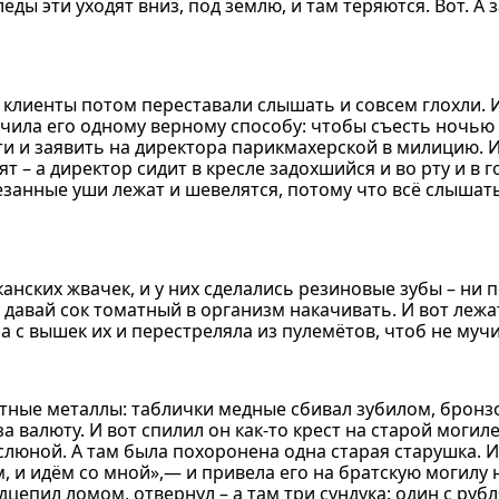
еды эти уходят вниз, под землю, и там теряются. Вот. А 
клиенты потом переставали слышать и совсем глохли. И
учила его одному верному способу: чтобы съесть ночью
и и заявить на директора парикмахерской в милицию. И
 – а директор сидит в кресле задохшийся и во рту и в г
езанные уши лежат и шевелятся, потому что всё слышать
нских жвачек, и у них сделались резиновые зубы – ни 
и давай сок томатный в организм накачивать. И вот леж
ана с вышек их и перестреляла из пулемётов, чтоб не муч
тные металлы: таблички медные сбивал зубилом, брон
а валюту. И вот спилил он как-то крест на старой могиле,
 слюной. А там была похоронена одна старая старушка. 
м, и идём со мной»,— и привела его на братскую могилу
цепил ломом, отвернул – а там три сундука: один с рубл