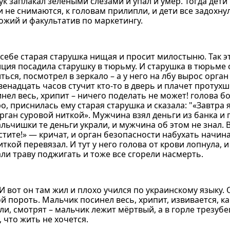
рук заплакал зелёными слезами и упал и умер. Тогда дети
 не снимаются, к головам прилипли, и дети все задохну
ожий и факультатив по маркетингу.
 себе старая старушка нищая и просит милостыню. Так 
иция посадила старушку в тюрьму. И старушка в тюрьме с
ся, посмотрел в зеркало – а у него на лбу вырос орган
венадцать часов стучит кто-то в дверь и плачет протух
нел весь, хрипит – ничего поделать не может! голова б
ро, приснилась ему старая старушка и сказала: "«Завтра 
ган суровой ниткой». Мужчина взял деньги из банка и 
льчишки те деньги украли, и мужчина об этом не знал. В
устите!» — кричат, и орган безопасности набухать начин
кой перевязал. И тут у него голова от крови лопнула, и
али траву поджигать и тоже все сгорели насмерть.
 И вот он там жил и плохо учился по украинскому языку
ой пороть. Мальчик посинел весь, хрипит, извивается, к
ли, смотрят – мальчик лежит мёртвый, а в горле трезубе
, что жить не хочется.