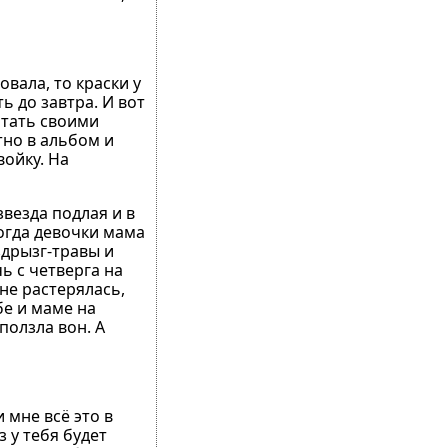
вала, то краски у
ь до завтра. И вот
отать своими
тно в альбом и
войку. На
звезда подлая и в
Тогда девочки мама
здрызг-травы и
ь с четверга на
 не растерялась,
бе и маме на
ползла вон. А
 мне всё это в
 у тебя будет