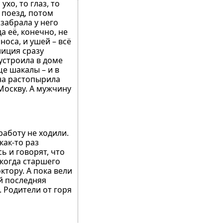
хо, то глаз, то
 поезд, потом
 забрала у него
а её, конечно, не
носа, и ушей – всё
лиция сразу
устроила в доме
ще шакалы – и в
она растопырила
Москву. А мужчину
работу не ходили.
как-то раз
ь и говорят, что
 когда старшего
ктору. А пока вели
й последняя
. Родители от горя