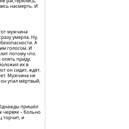
 не растерялись,
лись насмерть. И
этот мужчина
разу умерла. Ну,
 безопасности. А
шим голосом. И
олит потому что.
я опять приду.
положил их в
от он сидит, ждёт.
ает. Мужчина не
 он упал мёртвый,
. Однажды пришёл
ак червяк – больно
ц торчит, и