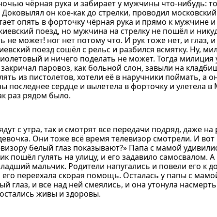
очью чёрная рука и забирает у мужчины что-нибудь: то у
. Доковылял он кое-как до стрелки, проводил московский
летает опять в форточку чёрная рука и прямо к мужчине и
иевский поезд, но мужчина на стрелку не пошёл и никуд
 не может! ног нет потому что. И рук тоже нет, и глаз, и 
иевский поезд сошёл с рельс и разбился всмятку. Ну, ми
фиолетовый и ничего поделать не может. Тогда милиция 
 закричал паровоз, как больной слон, завыли на кладби
лять из пистолетов, хотели её в наручники поймать, а 
ы последнее сердце и вылетела в форточку и улетела в 
к раз рядом было.
ут с утра, так и смотрят все передачи подряд, даже на 
девочка. Они тоже всё время телевизор смотрели. И вот 
визору белый глаз показывают?» Папа с мамой удивилис
ик пошёл гулять на улицу, и его задавило самосвалом. А
ладший мальчик. Родители напугались и повели его к до
и его переехала скорая помощь. Осталась у папы с мамо
й глаз, и все над ней смеялись, и она утонула насмерть
и остались живы и здоровы.