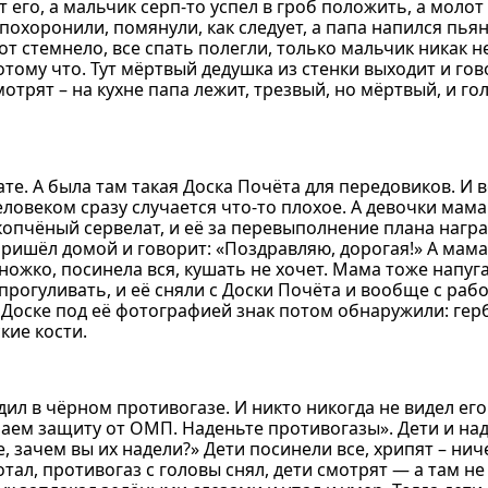
т его, а мальчик серп-то успел в гроб положить, а молот 
 похоронили, помянули, как следует, а папа напился пья
вот стемнело, все спать полегли, только мальчик никак не
отому что. Тут мёртвый дедушка из стенки выходит и гов
мотрят – на кухне папа лежит, трезвый, но мёртвый, и го
е. А была там такая Доска Почёта для передовиков. И в
еловеком сразу случается что-то плохое. А девочки мама
 копчёный сервелат, и её за перевыполнение плана наг
пришёл домой и говорит: «Поздравляю, дорогая!» А мама
ножко, посинела вся, кушать не хочет. Мама тоже напуг
 прогуливать, и её сняли с Доски Почёта и вообще с раб
 Доске под её фотографией знак потом обнаружили: гер
кие кости.
ил в чёрном противогазе. И никто никогда не видел его 
чаем защиту от ОМП. Наденьте противогазы». Дети и над
, зачем вы их надели?» Дети посинели все, хрипят – нич
отал, противогаз с головы снял, дети смотрят — а там не