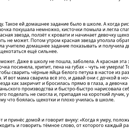
. Такое ей домашнее задание было в школе. А когда рисо
евочка покушала немножко, кисточки помыла и легла спат
асная звезда, ползёт к кровати и начинает девочку щек
ть не может. Потом утром красная звезда уползла обра
ала учителю домашнее задание показывать и получила д
щекотаться ещё сильнее.
может. Даже в школу не пошла, заболела. А красная эта 
ка посинела, хрипит, пена на губах – чуть не умерла! 
чтобы сварить чёрные яйца белого петуха в настое из ра
 И вот мама сварила всё это, и давай они с дочкой в ноч
езда как закричит и бросилась прямо в глаза, а девочка
аньского производства и быстро-быстро нарисовала се
го поделать не смогла и, припадая на короткий лучик, у
ому что боялась щекотки и плохо училась в школе.
 и принёс домой и говорит внуку: «Когда я умру, положи
ходить и говорить тёмное слово, от которого каждый раз