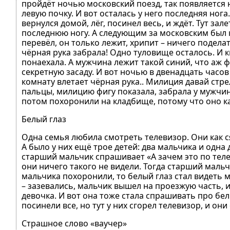
пройдёт ночью московский поезд, так появляется н
левую почку. И вот осталась у него последняя нога
вернулся домой, лёг, посинел весь, и ждёт. Тут за
последнюю ногу. А следующим за московским был к
перевёл, он только лежит, хрипит – ничего поделать
чёрная рука забрала! Одно туловище осталось. И к
понаехала. А мужчина лежит такой синий, что аж 
секретную засаду. И вот ночью в двенадцать часов
комнату влетает чёрная рука.. Милиция давай стре
пальцы, милицию фигу показала, забрала у мужчин
потом похоронили на кладбище, потому что оно ка
Белый глаз
Одна семья любила смотреть телевизор. Они как сяд
А было у них ещё трое детей: два мальчика и одна 
старший мальчик спрашивает «А зачем это по теле
они ничего такого не видели. Тогда старший мальч
мальчика похоронили, то белый глаз стал видеть м
– зазевались, мальчик вышел на проезжую часть, 
девочка. И вот она тоже стала спрашивать про белы
посинели все, но тут у них сгорел телевизор, и он
Страшное слово «ваучер»