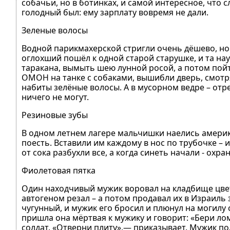
собачьи, но в ботинках, и самой интересное, что сл
голодный был: ему зарплату вовремя не дали.
Зеленые волосы
Водной парикмахерской стригли очень дёшево, но 
оглохший пошёл к одной старой старушке, и та на
таракана, вымыть шею лунной росой, а потом пойт
ОМОН на танке с собаками, вышибли дверь, смотрят
набиты зелёные волосы. А в мусорном ведре – отр
ничего не могут.
Резиновые зубы
В одном летнем лагере мальчишки наелись америка
поесть. Вставили им каждому в нос по трубочке – 
от сока разбухли все, а когда синеть начали - охр
Фиолетовая пятка
Один находчивый мужик воровал на кладбище цве
автогеном резал – а потом продавал их в Израиль з
чугунный, и мужик его бросил и плюнул на могилу
пришла она мёртвая к мужику и говорит: «Бери ло
солдат. «Отверни плиту»,— приказывает. Мужик под