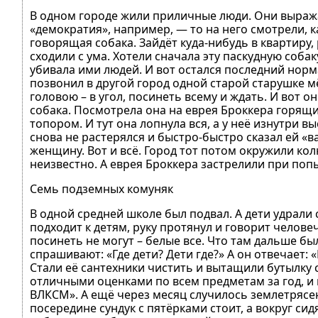
В одном городе жили приличные люди. Они выражал
«демократия», например, — то на него смотрели, к
говорящая собака. Зайдёт куда-нибудь в квартиру,
сходили с ума. Хотели сначала эту паскудную собак
убивала ими людей. И вот остался последний норм
позвонил в другой город одной старой старушке мё
головою – в угол, посинеть всему и ждать. И вот о
собака. Посмотрела она на еврея Броккера горящим
топором. И тут она лопнула вся, а у неё изнутри 
снова не растерялся и быстро-быстро сказал ей «в
женщину. Вот и всё. Город тот потом окружили кол
неизвестно. А еврея Броккера застрелили при попы
Семь подземных комуняк
В одной средней школе был подвал. А дети удрали с
подходит к детям, руку протянул и говорит человеч
посинеть не могут – белые все. Что там дальше был
спрашивают: «Где дети? Дети где?» А он отвечает:
Стали её сантехники чистить и вытащили бутылку с
отличными оценками по всем предметам за год, и 
ВЛКСМ». А ещё через месяц случилось землетрясен
посередине сундук с пятёрками стоит, а вокруг си