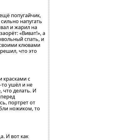
 ещё попугайчик,
о сильно напугать
ивал и жарил на
аорёт: «Виват!», а
довольный спать, и
и своими клювами
 решил, что это
и красками с
-то ушёл и не
, что делать. И
 перед
сь, портрет от
ебли ножиком, то
. И вот как