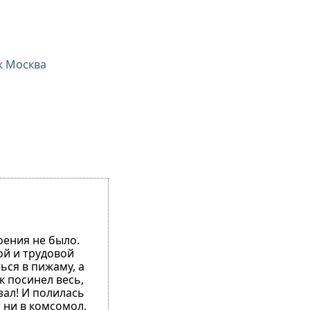
ж Москва
оения не было.
ой и трудовой
ься в пижаму, а
к посинел весь,
зал! И полилась
л ни в комсомол,