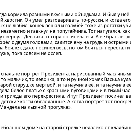
егда кормила разными вкусными объедками. И был у неё
й хвостик. Он умел разговаривать по-русски, и когда ег
ых не любил: кошек вешал и голубей тоже из рогатки уб
незаметно и гавкнул на попугайчика. Тот напугался, как з
у свернул. Девочка от горя посинела вся. А её брат лёг 
 орёл с двумя головами, садится ему на грудь и острым
а боялся, даже посинел весь, потом бояться перестал и
хуже, пока совсем не ослеп.
в спальне портрет Президента, нарисованный масляным
то мальчик, то девочка, а то и ручной хомяк Васька куда
рой старушке мёртвой, и та научила её, и та научила её
дела белое платье с красными пуговицами и в тихий час
трижды его перекрестила. И тут Президент посинел ве
 – детские кости обглоданные. А когда портрет тот поскр
 Мандела на лыжной прогулке».
ебольшом доме на старой стрелке недалеко от кладбища