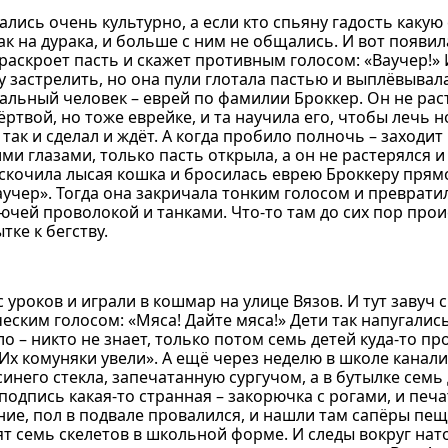
ись очень культурно, а если кто спьяну гадость какую
ак на дурака, и больше с ним не общались. И вот появил
 раскроет пасть и скажет противным голосом: «Ваучер!» 
у застрелить, но она пули глотала пастью и выплёвывала
альный человек – еврей по фамилии Броккер. Он не рас
ртвой, но тоже еврейке, и та научила его, чтобы лечь н
н так и сделал и ждёт. А когда пробило полночь – заходи
и глазами, только пасть открыла, а он не растерялся и
выскочила лысая кошка и бросилась еврею Броккеру прямо
аучер». Тогда она закричала тонким голосом и преврати
ючей проволокой и танками. Что-то там до сих пор проис
тке к бегству.
 уроков и играли в кошмар на улице Вязов. И тут завуч 
еским голосом: «Мяса! Дайте мяса!» Дети так напугались
о – никто не знает, только потом семь детей куда-то пр
 «Их комуняки увели». А ещё через неделю в школе канал
инего стекла, запечатанную сургучом, а в бутылке семь
подпись какая-то странная – закорючка с рогами, и печ
ие, пол в подвале провалился, и нашли там сапёры пещ
дят семь скелетов в школьной форме. И следы вокруг нат