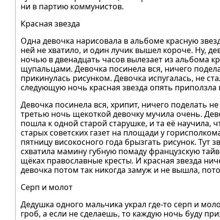
ни в партию коммунистов.
Красная звезда
Одна девочка нарисовала в альбоме красную звезду
ней не хватило, и один лучик вышел короче. Ну, д
ночью в двенадцать часов вылезает из альбома кр
щупальцами. Девочка посинела вся, ничего подела
прикинулась рисунком. Девочка испугалась, не ст
следующую ночь красная звезда опять приползла 
Девочка посинела вся, хрипит, ничего поделать не 
третью ночь щекоткой девочку мучила очень. Девоч
пошла к одной старой старушке, и та её научила, 
старых советских газет на площади у горисполкома.
пятницу високосного года брызгать рисунок. Тут зв
схватила мамину губную помаду французскую тайв
щёках православные кресты. И красная звезда ниче
девочка потом так никогда замуж и не вышла, пот
Серп и молот
Дедушка одного мальчика украл где-то серп и молот
гроб, а если не сделаешь, то каждую ночь буду при