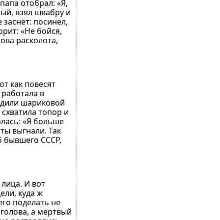
папа отобрал: «Я,
ный, взял швабру и
 заснёт: посинел,
орит: «Не бойся,
лова расколота,
от как повесят
 работала в
радили шариковой
 схватила топор и
алась: «Я больше
оты выгнали. Так
б бывшего СССР,
лица. И вот
ели, куда ж
его поделать не
 голова, а мёртвый