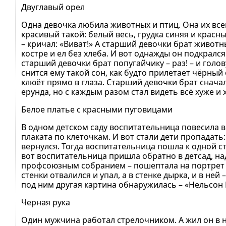
Двуглавый орел
Одна девочка любила животных и птиц. Она их вс
красивый такой: белый весь, грудка синяя и красны
– кричал: «Виват!» А старший девочки брат животн
костре и ел без хлеба. И вот однажды он подкрался 
старший девочки брат попугайчику – раз! – и голов
снится ему такой сон, как будто прилетает чёрный
клюёт прямо в глаза. Старший девочки брат сначал
ерунда, но с каждым разом стал видеть всё хуже и 
Белое платье с красными пуговицами
В одном детском саду воспитательница повесила 
плаката по клеточкам. И вот стали дети пропадать: 
вернулся. Тогда воспитательница пошла к одной ста
вот воспитательница пришла обратно в детсад, на
профсоюзным собранием – пошептала на портрет и 
стенки отвалился и упал, а в стенке дырка, и в ней
под ним другая картина обнаружилась – «Нельсон
Черная рука
Один мужчина работал стрелочником. А жил он в н