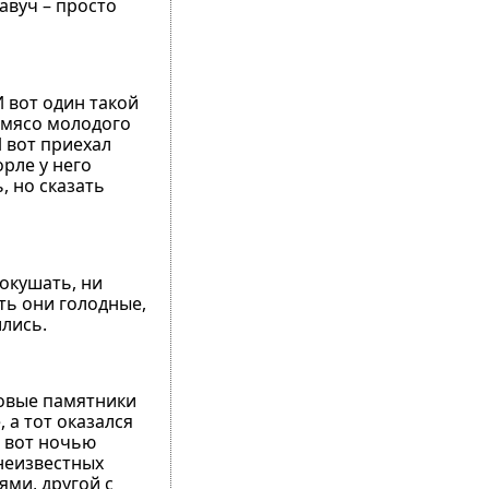
завуч – просто
 вот один такой
 мясо молодого
 вот приехал
орле у него
, но сказать
покушать, ни
ать они голодные,
ились.
зовые памятники
 а тот оказался
И вот ночью
 неизвестных
ями, другой с