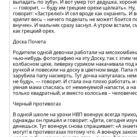
выпадать по зубу». И вот умер тот дедушка, хороня
— говорит, — буду им грецкие орехи щёлкать». Ну,
говорит: «Застрелю!» И сел вроде как охранять. И 
хрипит весь – ничего поделать не может! боится п
внучек». И мальчик сразу заснул. А утром встали, с
как грецкий орех.
Доска Почета
Родители одной девочки работали на мясокомбинат
чью-нибудь фотографию на эту Доску, так с этим ч
колбасном цехе, ливерку суриком накачивала под
ручкой и повесили на доску в цветном виде. Папа 
зарубила папу насмерть. Тут дочка напугалась нем
не буду», — говорит. И стала она плохо работать и
умная мама спаслась от неминуемой напасти, а на
только квадратный, и вместо колосьев – человечес
Черный противогаз
В одной школе на уроки НВП военрук всегда приход
однажды он пришёл и говорит: «Дети, сегодня изу
денешься. Тут военрук снова спрашивает: «А знаете
могут! в противогазах потому что. А военрук захох