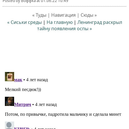
Posted by
Воффка
at
01.06.22 10:49
« Туды | Навигация | Сюды »
« Сиськи среды
|
На главную
|
Ленинград раскрыл
тайну появления оспы »