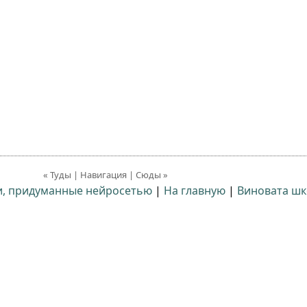
« Туды | Навигация | Сюды »
и, придуманные нейросетью
|
На главную
|
Виновата шк