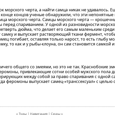
к морского черта, а найти самца никак не удавалось. Е
 конце концов ученые обнаружили, что эти непонятные 
самца морского черта. Самцы морского черта — крошечн
перед спариванием. У одной из разновидности морско
 четверть дюйма, что делает его самым маленьким сред
т самку и выпускает растворяющий ткани фермент, чтоб
ец погибает, оставляя только нарост, то есть глыбу мо
мку, то как и у рыбы-клоуна, он сам становится самкой 
ничего общего со змеями, но это не так. Краснобокие з
 феромоны, привлекающие сотни особей мужского пола д
нкурирующих между собой за право спаривания с одной 
огда феромоны выпускает самец-»транссексуал» с целью
« Туды | Навигация | Сюды »