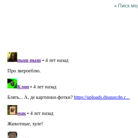
« Писк мо