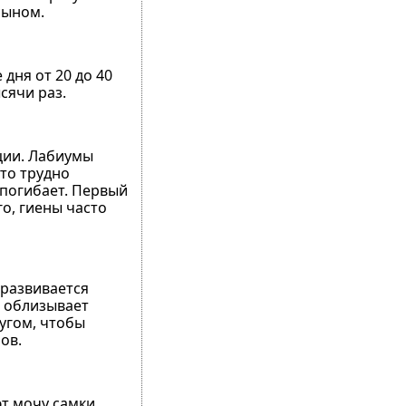
сыном.
дня от 20 до 40
сячи раз.
кции. Лабиумы
то трудно
 погибает. Первый
о, гиены часто
 развивается
н облизывает
ругом, чтобы
ов.
т мочу самки,