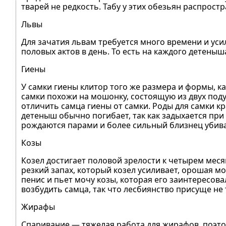
тварей не редкость. Табу у этих обезьян распрост
Львы
Для зачатия львам требуется много времени и усил
половых актов в день. То есть на каждого детеныш
Гиены
У самки гиены клитор того же размера и формы, к
самки похожи на мошонку, состоящую из двух под
отличить самца гиены от самки. Роды для самки к
детеныш обычно погибает, так как задыхается при
рождаются парами и более сильный близнец убивае
Козы
Козел достигает половой зрелости к четырем меся
резкий запах, который козел усиливает, орошая мо
пенис и пьет мочу козы, которая его заинтересова
возбудить самца, так что лесбиянство присуще н
Жирафы
Спаривание — тяжелая работа для жирафов, поэтом