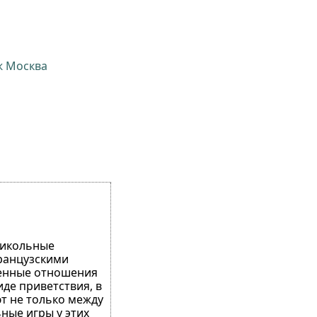
ж Москва
прикольные
французскими
венные отношения
иде приветствия, в
ют не только между
ные игры у этих