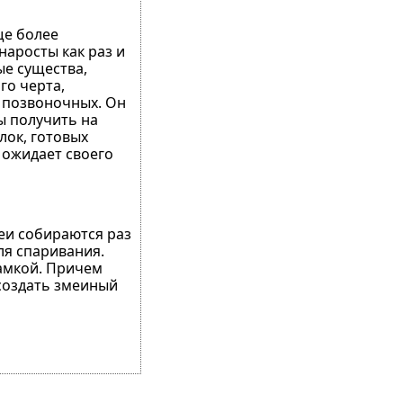
ще более
наросты как раз и
ые существа,
го черта,
и позвоночных. Он
ы получить на
лок, готовых
и ожидает своего
меи собираются раз
ля спаривания.
самкой. Причем
 создать змеиный