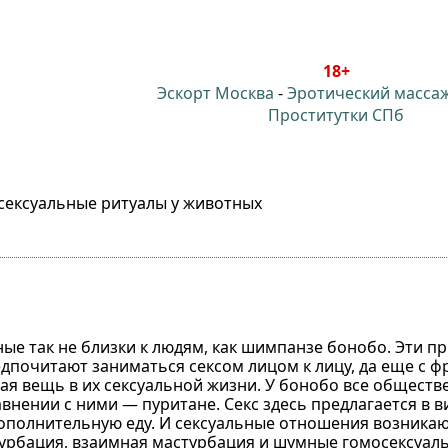
18+
Эскорт Москва
-
Эротический масса
Проститутки СПб
ексуальные ритуалы у животных
ные так не близки к людям, как шимпанзе бонобо. Эти 
почитают заниматься сексом лицом к лицу, да еще с 
ая вещь в их сексуальной жизни. У бонобо все общест
авнении с ними — пуритане. Секс здесь предлагается в в
 дополнительную еду. И сексуальные отношения возника
рбация, взаимная мастурбация и шумные гомосексуаль