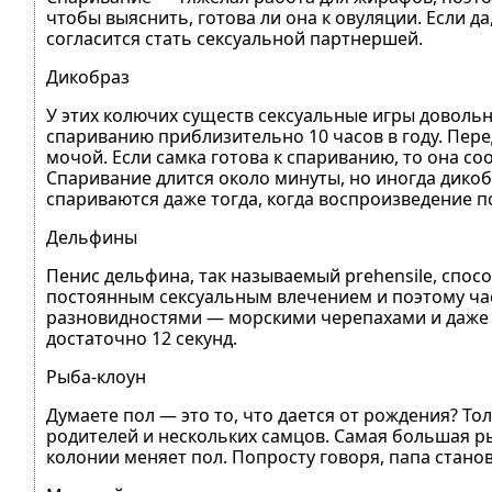
чтобы выяснить, готова ли она к овуляции. Если да
согласится стать сексуальной партнершей.
Дикобраз
У этих колючих существ сексуальные игры довольн
спариванию приблизительно 10 часов в году. Пере
мочой. Если самка готова к спариванию, то она со
Спаривание длится около минуты, но иногда дико
спариваются даже тогда, когда воспроизведение 
Дельфины
Пенис дельфина, так называемый prehensile, спос
постоянным сексуальным влечением и поэтому ча
разновидностями — морскими черепахами и даже 
достаточно 12 секунд.
Рыба-клоун
Думаете пол — это то, что дается от рождения? Т
родителей и нескольких самцов. Самая большая ры
колонии меняет пол. Попросту говоря, папа стано