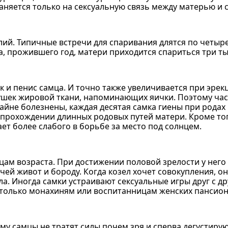
раняется только на сексуальную связь между матерью и 
ий. Типичные встречи для спаривания длятся по четыре 
а, прожившего год, матери приходится спариться три ты
ак и пенис самца. И точно также увеличивается при эре
ушек жировой ткани, напоминающих яички. Поэтому час
райне болезнены, каждая десятая самка гиены при родах
 прохождении длинных родовых путей матери. Кроме тог
т более слабого в борьбе за место под солнцем.
цам возраста. При достижении половой зрелости у него
чей живот и бороду. Когда козел хочет совокупления, о
ла. Иногда самки устраивают сексуальные игры друг с д
е только монахиням или воспитанницам женских пансион
у самцы не тратят силы почем зря и сперва дегустирую