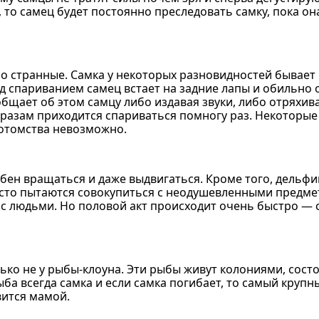
, то самец будет постоянно преследовать самку, пока она
о странные. Самка у некоторых разновидностей бывает 
д спариванием самец встает на задние лапы и обильно
общает об этом самцу либо издавая звуки, либо отряхив
бразам приходится спариваться помногу раз. Некоторые
потомства невозможно.
обен вращаться и даже выдвигаться. Кроме того, дельф
сто пытаются совокупиться с неодушевленными предме
с людьми. Но половой акт происходит очень быстро — 
олько не у рыбы-клоуна. Эти рыбы живут колониями, сос
ба всегда самка и если самка погибает, то самый крупн
вится мамой.