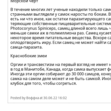
Морской черт
В течение многих лет ученые находили только само
странными выглядели у самок наросты по бокам. В
есть ни что иное, как остатки паразитирующего 
теряющие собственные пищеварительные системы 
Photocorynus Spiniceps, самец длиной всего лишь
меньше самки аж в полмиллиона раз. Самец кусае
некоторое время питательные вещества. Вскоре сам
оплодотворить икру. Если самец не может найти са
самца-паразита.
Краснобокие змеи
Оргии и трансвестизм на первый взгляд не имеет 
в год в Манитобе, Канада, когда самка выпускает
Иногда эти оргии собирают до 30 000 самцов, ко
самка на самом деле может и не быть самкой. Ин
клубок для того, чтобы согреться.
Posted by
Воффка
at
30.06.22 16:02