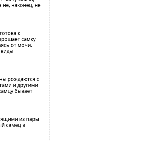
 не, наконец, не
готова к
 орошает самку
аясь от мочи.
 виды
ины рождаются с
тами и другими
самцу бывает
тоящими из пары
ый самец в