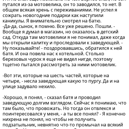
путался из-за мотовелика, он то заводился, то нет. В
общем всякая хрень с переживаниями. Не успел я
сожрать новогодние подарки как наступили
каникулы. Я внимательно смотрел на батю.
-Да-да, сынок, я помню. Все уже решено. Пошли. -
Вообще я думал в магазин, но оказалось в детский
сад. Откуда там мотовелики я не понимал, даже когда
мы открыли калитку и проследовали к заведующей. -
Ну показывайте! - поздоровавшись, обратился к ней
батя. И она повела нас к котельной. Столько
березовых чурок я еще не видел нигде, поэтому
тщетно пытался рассмотреть за ними мотовелик.
-Вот эти, которые на шесть частей, которые на
четыре, - несла заведующая какую то пургу. Да и на
улице задувало нехило.
-Хорошо, я понял, - сказал батя и проводил
заведующую долгим взглядом. Сейчас я понимаю, что
там было, что провожать. Но тогда он отвлекся и
поинтересовался у меня, - а ты все понял? - Я конечно
нихрена не понял, но чтобы не получить
подзатыльник, невнятно что-то промычал на всякий