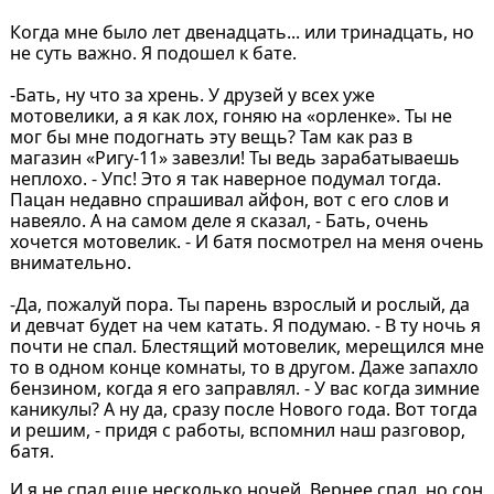
Когда мне было лет двенадцать... или тринадцать, но
не суть важно. Я подошел к бате.
-Бать, ну что за хрень. У друзей у всех уже
мотовелики, а я как лох, гоняю на «орленке». Ты не
мог бы мне подогнать эту вещь? Там как раз в
магазин «Ригу-11» завезли! Ты ведь зарабатываешь
неплохо. - Упс! Это я так наверное подумал тогда.
Пацан недавно спрашивал айфон, вот с его слов и
навеяло. А на самом деле я сказал, - Бать, очень
хочется мотовелик. - И батя посмотрел на меня очень
внимательно.
-Да, пожалуй пора. Ты парень взрослый и рослый, да
и девчат будет на чем катать. Я подумаю. - В ту ночь я
почти не спал. Блестящий мотовелик, мерещился мне
то в одном конце комнаты, то в другом. Даже запахло
бензином, когда я его заправлял. - У вас когда зимние
каникулы? А ну да, сразу после Нового года. Вот тогда
и решим, - придя с работы, вспомнил наш разговор,
батя.
И я не спал еще несколько ночей. Вернее спал, но сон