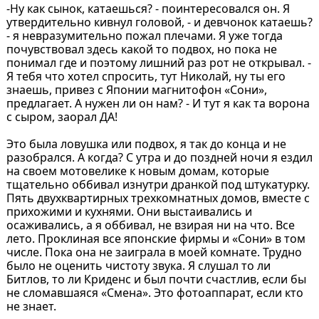
-Ну как сынок, катаешься? - поинтересовался он. Я
утвердительно кивнул головой, - и девчонок катаешь?
- я невразумительно пожал плечами. Я уже тогда
почувствовал здесь какой то подвох, но пока не
понимал где и поэтому лишний раз рот не открывал. -
Я тебя что хотел спросить, тут Николай, ну ты его
знаешь, привез с Японии магнитофон «Сони»,
предлагает. А нужен ли он нам? - И тут я как та ворона
с сыром, заорал ДА!
Это была ловушка или подвох, я так до конца и не
разобрался. А когда? С утра и до поздней ночи я ездил
на своем мотовелике к новым домам, которые
тщательно оббивал изнутри дранкой под штукатурку.
Пять двухквартирных трехкомнатных домов, вместе с
прихожими и кухнями. Они выстаивались и
осаживались, а я оббивал, не взирая ни на что. Все
лето. Проклиная все японские фирмы и «Сони» в том
числе. Пока она не заиграла в моей комнате. Трудно
было не оценить чистоту звука. Я слушал то ли
Битлов, то ли Криденс и был почти счастлив, если бы
не сломавшаяся «Смена». Это фотоаппарат, если кто
не знает.