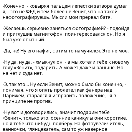
-Конечно, - ковыряя пальцем лепестки затвора думал
я, - это не ФЕД и тем более не Зенит, что на такой
нафотографируешь. Мысли мои прервал батя.
-Желаешь серьезно заняться фотографией? - подойдя
и приглушив магнитофон, поинтересовался он. Но я
был уже опытный.
-Да, не! Ну его нафиг, с этим то намучился. Это не мое.
-Ну да, ну да, - хмыкнул он, - а мы хотели тебе к новому
году «Зенит», подарить. А может даже и раньше. Но
на нет и суда нет.
-Э, так это... Ну если Зенит, можно было бы конечно, -
понимая, что я опять пролетел как фанера над
Парижем, старался я исправить положение, - я в
принципе не против.
-Ну вот и договорились, значит подарим тебе
«Зенит», только это, осенние каникулы они короткие,
но я тебе что нибудь подберу. На фотоувеличитель,
ванночки, глянцеватель, сам то уж наверное