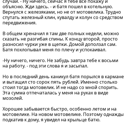
случай. - Ну ничего, сейчас я тебе все покажу и
объясню. Жди здесь. - и батя пошел в котельную.
Вернулся с железяками, но не от мотовелика. Трудно
спутать железный клин, кувалду и колун со средством
передвижения.
В общем хреначил я там две полных недели, можно
сказать не разгибая спины. К концу второй, просто
разносил чурки уже в щепки. Домой доползал сам.
Батя похлопывал меня по плечу и успокаивал.
-Ну ничего, ничего. Не забудь завтра тебе к восьми
на работу. - под эти слова я и засыпал.
Но в последний день каникул батя порылся в кармане
и вытащил сто сорок пять рублей. Именно столько
стоил тогда мотовелик. И не надо со мной спорить.
Эта сумма отпечаталась у меня на руках в виде
мозолей.
Хорошее забывается быстро, особенно летом и на
мотовелике. На новом мотовелике. Поэтому однажды
подкатив к дому, я увидел на крыльце батю.