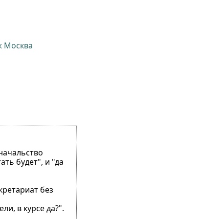
ж Москва
 начальство
ть будет", и "да
екретариат без
ли, в курсе да?".
.