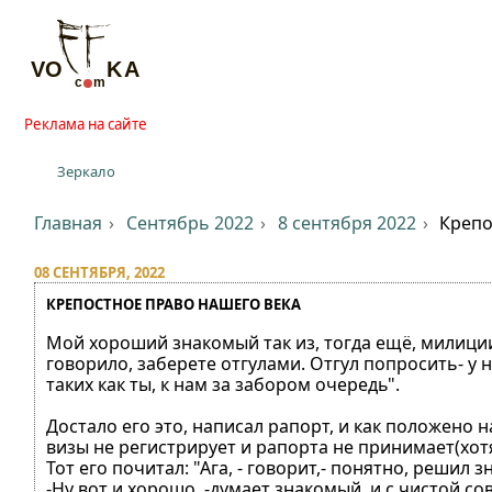
Реклама на сайте
Зеркало
Главная
Сентябрь 2022
8 сентября 2022
Крепо
08 СЕНТЯБРЯ, 2022
КРЕПОСТНОЕ ПРАВО НАШЕГО ВЕКА
Мой хороший знакомый так из, тогда ещё, милици
говорило, заберете отгулами. Отгул попросить- у н
таких как ты, к нам за забором очередь".
Достало его это, написал рапорт, и как положено 
визы не регистрирует и рапорта не принимает(хот
Тот его почитал: "Ага, - говорит,- понятно, решил з
-Ну вот и хорошо, -думает знакомый, и с чистой со