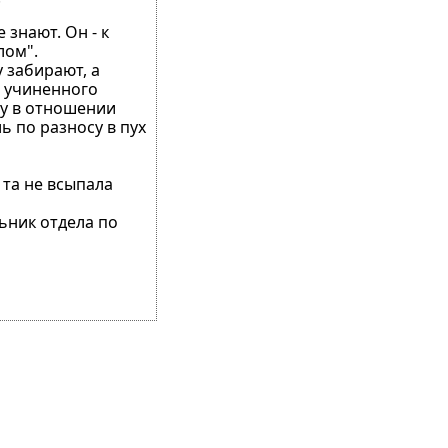
 знают. Он - к
лом".
 забирают, а
, учиненного
чу в отношении
ь по разносу в пух
 та не всыпала
льник отдела по