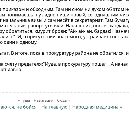
а приказом и обходным. Там ни сном ни духом об этом не
, сам понимаешь, ну ладно пиши новый, сегодняшним чис
 начальника визы и сам несёт в секретариат. Там бумагу
имательные, рапорт утеряли. Начальник, после скандала
ру обратиться, хмурит брови: "Ай- ай- ай, бардак! Назна
лись". И, в присутствии знакомого, устраивает спектакл
ю один к одному.
ат. В итоге, пока в прокуратуру района не обратился, и
.
на счету предателя:"Иуда, в прокуратуру пошел". А нача
нет давно.
« Туды | Навигация | Сюды »
саются, не бойся
|
На главную
|
Народная медицина »