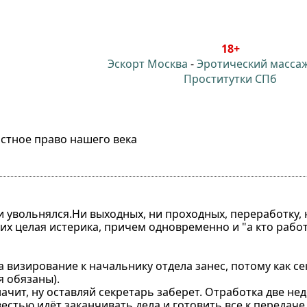
18+
Эскорт Москва
-
Эротический масса
Проститутки СПб
стное право нашего века
и увольнялся.Ни выходных, ни проходных, переработку,
их целая истерика, причем одновременно и "а кто работа
на визирование к начальнику отдела занес, потому как с
я обязаны).
начит, ну оставляй секретарь заберет. Отработка две неде
вестью идёт заканчивать дела и готовить все к передаче