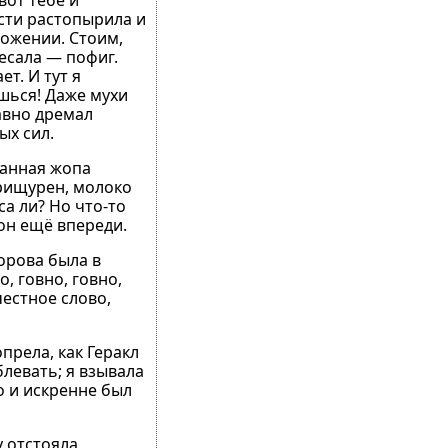
вот тебе и
ости растопырила и
ложении. Стоим,
чесала — пофиг.
т. И тут я
шься! Даже мухи
авно дремал
ых сил.
данная жопа
прищурен, молоко
са ли? Но что-то
он ещё впереди.
орова была в
, говно, говно,
естное слово,
опрела, как Геракл
блевать; я взывала
о и искренне был
у отстояла