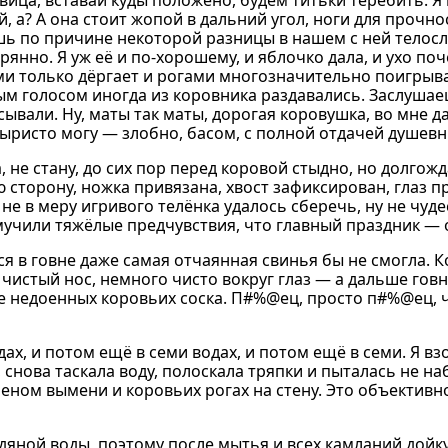
авица, вставай куды положено, будем титьки теребить. Я 
, а? А она стоит жопой в дальний угол, ноги для прочн
нешь по причине некоторой разницы в нашем с ней телос
рянно. Я уж её и по-хорошему, и яблочко дала, и ухо по
ами только дёргает и рогами многозначительно поигрывае
м голосом иногда из коровника раздавались. Заслушае
вали. Ну, маты так маты, дорогая коровушка, во мне д
выристо могу — злобно, басом, с полной отдачей душевн
, не стану, до сих пор перед коровой стыдно, но долгож
 сторону, ножка привязана, хвост зафиксирован, глаз 
е в меру игривого телёнка удалось сберечь, ну не чуде
 мучили тяжёлые предчувствия, что главный праздник — 
я в говне даже самая отчаянная свинья бы не смогла. К
чистый нос, немного чисто вокруг глаз — а дальше говно
ре недоенных коровьих соска. П#%@ец, просто п#%@ец, ч
дах, и потом ещё в семи водах, и потом ещё в семи. Я вз
, снова таскала воду, полоскала тряпки и пыталась не на
ареном вымени и коровьих рогах на стену. Это объективн
едяной воды, поэтому после мытья и всех камланий дойк