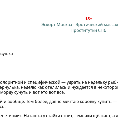
18+
Эскорт Москва
-
Эротический масса
Проститутки СПб
овушка
олоритной и специфической — удрать на недельку рыбк
ернулька, неделю как отелилась и нуждается в некотор
морду сунуть и вот это вот всё.
евой и вообще. Тем более, давно мечтаю коровку купить —
сь.
петиции»: Наташка у стайки стоит, семечки щёлкает, а 