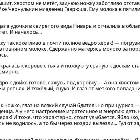
ышит, хвостом не метёт, заднюю ножку заботливо отстав
тайке Чернулькин младенец Гаврюша. Ему молока в пятил
ала удочки в свирепого вида Ниварь и отчалила в обла
ет. И началось...
у так кокетливо в почти полное ведро херак! — погрузи
 в говняном молоке. Сдержанно матерясь молоко за поро
ась.
кралась к корове с тыла и ножку эту сраную к доскам ст
 смирно.
ро к дойке готово, сажусь под коровку — а она хвостом
е и репьях. И тяжёлый, сцуко. И глаз от меткого попадани
т к ножке, глаз на всякий случай бдительно прищурила 
ца. А у него настроение игрательное и энергию деть не
ак! И тоже, что характерно, стоит улыбается. Яблочко,
сь не водилось, а то бы через ноздри вылезли... Гул от 