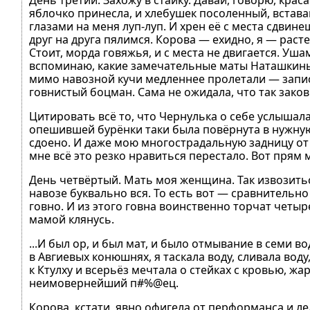
День третий. Захожу в стайку. Давай, говорю, крас
яблочко принесла, и хлебушек посоленный, вставай
глазами на меня луп-луп. И хрен её с места сдви
друг на друга пялимся. Корова — ехидно, я — расте
Стоит, морда говяжья, и с места не двигается. Уш
вспоминаю, какие замечательные маты Наташкины
мимо навозной кучи медленнее пролетали — записы
говнистый боцман. Сама не ожидала, что так зако
Цитировать всё то, что Чернулька о себе услышала
опешившей бурёнки таки была повёрнута в нужную
сдоено. И даже мою многострадальную задницу от н
мне всё это резко нравиться перестало. Вот прям
День четвёртый. Мать моя женщина. Так извозитьс
навозе буквально вся. То есть вот — сравнительно 
говно. И из этого говна воинственно торчат четы
мамой клянусь.
...И был ор, и был мат, и было отмывание в семи во
в Авгиевых конюшнях, я таскала воду, сливала воду
к Ктулху и всерьёз мечтала о стейках с кровью, ж
неимовернейший п#%@ец.
Корова, кстати, явно офигела от перформанса и л