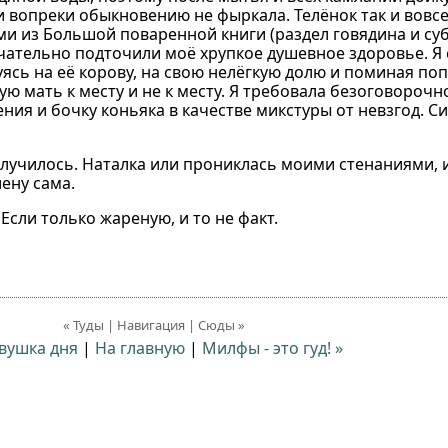
и вопреки обыкновению не фыркала. Телёнок так и вовс
 из Большой поваренной книги (раздел говядина и суб
ательно подточили моё хрупкое душевное здоровье. Я с
уясь на её корову, на свою нелёгкую долю и поминая по
ую мать к месту и не к месту. Я требовала безоговороч
я и бочку коньяка в качестве микстуры от невзгод. С
случилось. Наталка или прониклась моими стенаниями, 
ену сама.
Если только жареную, и то не факт.
« Туды | Навигация | Сюды »
вушка дня
|
На главную
|
Милфы - это гуд! »