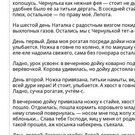
копошусь. Чернулька как нежная фея — стоит не д
удобнее было её за титьки дёргать. В соседней с
плюх, остальное — по праву моё. Лепота.
На шестой день Наталка с радостным визгом покид
выхлопных газов. Остались мы с Чернулькой тет-а-т
День первый. Дева моя рогатая посреди дойки ножк
улыбается. Ножка в говне по колено, я по макушку
еле-еле надоила свежего, сама без гонорара остал
Ладно, урок усвоен: в вечернюю дойку коварно под
верёвочкой. Корова удивилась, но дойку достояла
День второй. Ножка привязана, титьки намыты, вед
всей дури херак! И стоит, улыбается. А хвост в говн
Ладно, сучка рогатая, учтём-с.
В вечернюю дойку привязала ножку к стайке, хвос
пошло. Отдоилась, пошла кормить коровьего младен
нему спиной повернулась — носом мне под жопу хер
яблоньки... Слава тебе Господи, яиц у меня от родя
такой прошёл, аж косынка набекрень съехала.