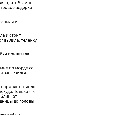
ляет, чтобы мне
итровое ведёрко
ке пыли и
ла и стоит,
г вылила, телёнку
айки привязала
 мне по морде со
я заслезился...
— нормально, дело
куда. Только я к
 блин, от
задницы до головы