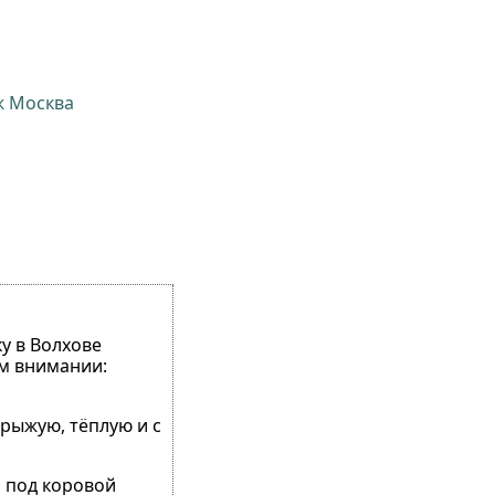
ж Москва
у в Волхове
ом внимании:
 рыжую, тёплую и с
я под коровой