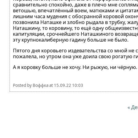
сравнительно спокойно, даже в плечо мне соплям
ветошью, впечатлённый воем, матюками и цитатами
лишним часа мудения с обосранной коровой оконч
позвонила Наташке и злобно рыдала в трубку, жал
Наташкину, то коровину, то ещё одну общеизвестн
капитуляции, срочнейшего Наташкиного возвращени
эту крупнокалиберную гадину больше не было.
Пятого дня коровьего издевательства со мной не 
пожалела, но утром она уже доила свою рогатую ги
А я коровку больше не хочу. Ни рыжую, ни чёрную. 
Posted by
Воффка
at
15.09.22 10:03
« Де