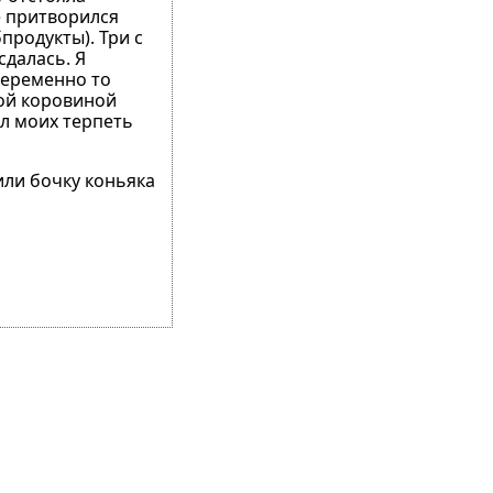
е притворился
продукты). Три с
далась. Я
переменно то
ной коровиной
ил моих терпеть
или бочку коньяка