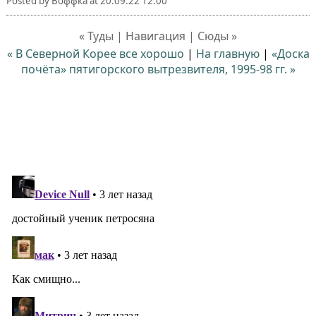
Posted by
Воффка
at
20.09.22 12:00
« Туды | Навигация | Сюды »
« В Северной Корее все хорошо
|
На главную
|
«Доска
почёта» пятигорского вытрезвителя, 1995-98 гг. »