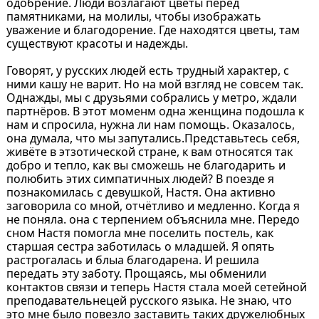
одобрение. Люди возлагают цветы перед
памятниками, на молилы, чтобы изображать
уважение и благодорение. Где находятся цветы, там
существуют красоты и надежды.
Говорят, у русских людей есть трудный характер, с
ними кашу не варит. Но на мой взгляд не совсем так.
Однажды, мы с друзьями собрались у метро, ждали
партнёров. В этот моменм одна женщина подошла к
нам и спросила, нужна ли нам помощь. Оказалось,
она думала, что мы запутались.Представьтесь себя,
живёте в этзотической стране, к вам относятся так
добро и тепло, как вы сможешь не благодарить и
полюбить этих симпатичных людей? В поезде я
познакомилась с девушкой, Настя. Она активно
заговорила со мной, отчётливо и медленно. Когда я
не поняла. она с терпением объяснила мне. Передо
сном Настя помогла мне поселить постель, как
старшая сестра заботилась о младшей. Я опять
растрогалась и блыа благодарена. И решила
передать эту заботу. Прощаясь, мы обменили
контактов связи и теперь Настя стала моей сетейной
преподавательнецей русского языка. Не знаю, что
это мне было повезло заставить таких дружелюбных