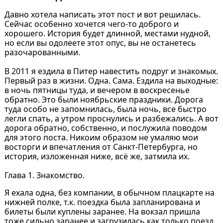
Давно хотела написать этот пост и вот решилась.
Сейчас особенно хочется чего-то доброго и
хорошего. История будет длинной, местами нудной,
но если вы одолеете этот опус, вы не останетесь
разочарованными.
В 2011 я ездила в Питер навестить подруг и знакомых.
Первый раз в жизни. Одна. Сама. Ездила на выходные:
в ночь пятницы туда, и вечером в воскресенье
обратно. Это были ноябрьские праздники. Дорога
туда особо не запомнилась, была ночь, все быстро
легли спать, а утром проснулись и разбежались. А вот
дорога обратно, собственно, и послужила поводом
для этого поста. Никоим образом не умаляю мои
восторги и впечатления от Санкт-Петербурга, но
история, изложенная ниже, всё же, затмила их.
Глава 1. Знакомство.
Я ехала одна, без компании, в обычном плацкарте на
нижней полке, т.к. поездка была запланирована и
билеты были куплены заранее. На вокзал пришла
тоже сильно заранее и загрузилась как только поезд