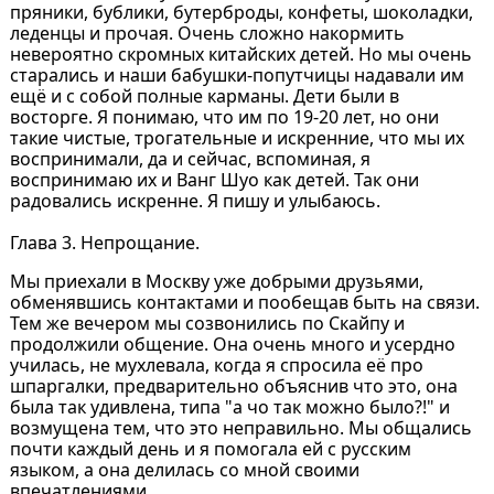
пряники, бублики, бутерброды, конфеты, шоколадки,
леденцы и прочая. Очень сложно накормить
невероятно скромных китайских детей. Но мы очень
старались и наши бабушки-попутчицы надавали им
ещё и с собой полные карманы. Дети были в
восторге. Я понимаю, что им по 19-20 лет, но они
такие чистые, трогательные и искренние, что мы их
воспринимали, да и сейчас, вспоминая, я
воспринимаю их и Ванг Шуо как детей. Так они
радовались искренне. Я пишу и улыбаюсь.
Глава 3. Непрощание.
Мы приехали в Москву уже добрыми друзьями,
обменявшись контактами и пообещав быть на связи.
Тем же вечером мы созвонились по Скайпу и
продолжили общение. Она очень много и усердно
училась, не мухлевала, когда я спросила её про
шпаргалки, предварительно объяснив что это, она
была так удивлена, типа "а чо так можно было?!" и
возмущена тем, что это неправильно. Мы общались
почти каждый день и я помогала ей с русским
языком, а она делилась со мной своими
впечатлениями.