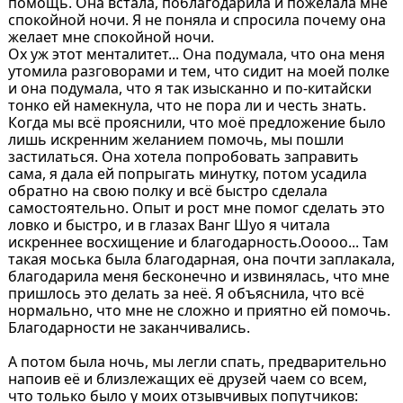
помощь. Она встала, поблагодарила и пожелала мне
спокойной ночи. Я не поняла и спросила почему она
желает мне спокойной ночи.
Ох уж этот менталитет... Она подумала, что она меня
утомила разговорами и тем, что сидит на моей полке
и она подумала, что я так изысканно и по-китайски
тонко ей намекнула, что не пора ли и честь знать.
Когда мы всё прояснили, что моё предложение было
лишь искренним желанием помочь, мы пошли
застилаться. Она хотела попробовать заправить
сама, я дала ей попрыгать минутку, потом усадила
обратно на свою полку и всё быстро сделала
самостоятельно. Опыт и рост мне помог сделать это
ловко и быстро, и в глазах Ванг Шуо я читала
искреннее восхищение и благодарность.Ооооо... Там
такая моська была благодарная, она почти заплакала,
благодарила меня бесконечно и извинялась, что мне
пришлось это делать за неё. Я объяснила, что всё
нормально, что мне не сложно и приятно ей помочь.
Благодарности не заканчивались.
А потом была ночь, мы легли спать, предварительно
напоив её и близлежащих её друзей чаем со всем,
что только было у моих отзывчивых попутчиков: