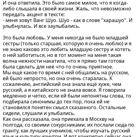
И она ответила. Это было самое милое, что я когда-
либо слышала в своей жизни. Жаль, что невозможно
передать акцент в тексте:
- меня зовут Ванг Шуо. Шуо - как в слове "харашуо". И
улыбнулась. И все заулыбались.
Это была любовь. У меня никогда не было младшей
сестры (только старшая, которую я очень люблю) и я
не знаю каково это любить младшую сестру и хотеть
о ней заботиться, но в тот момент на меня такая
волна нежности накатила, что я прямо там готова
была сделать для неё что-то очень приятное.
Мы ещё какое-то время с ней общались на русском,
ей было непросто, но она очень старалась. К
сожалению, английский она знала ещё хуже, чем
русский, а я китайского не знала вовсе. Я говорила
медленно и четко, если ей были непонятны слова, то
подбирала синонимы до тех пор, пока ей не
становился понятен смысл сказанного. Остальные
сидели, слушали и улыбались.
Как она рассказала, она приехала в Москву на
полгода, со своими сокурсниками, их послали сюда по
гранту, как лучших учеников, чтобы изучать русский
язык и культуру изнутри. И вот конкретно сейчас она