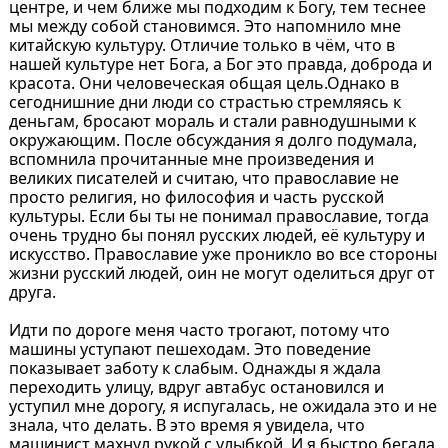
центре, и чем ближе мы подходим к Богу, тем теснее
мы между собой становимся. Это напомнило мне
китайскую культуру. Отличие только в чём, что в
нашей культуре нет Бога, а Бог это правда, доброда и
красота. Они человеческая общая цель.Однако в
сегоднишние дни люди со страстью стремляясь к
деньгам, бросают мораль и стали равнодушными к
окружающим. После обсуждания я долго подумала,
вспомнила прочитанные мне произведения и
великих писателей и считаю, что православие не
просто религия, но философия и часть русской
культуры. Если бы ты не понимал православие, тогда
очень трудно бы понял русских людей, её культуру и
искусство. Православие уже проникло во все стороны
жизни русский людей, оин не могут оделиться друг от
друга.
Идти по дороге меня часто трогают, потому что
машины уступают пешеходам. Это поведение
показывает заботу к слабым. Однажды я ждала
переходить улицу, вдруг автабус остановился и
уступил мне дорогу, я испугалась, не ожидала это и не
знала, что делать. В это время я увидела, что
машинист махнул рукой с улыбкой. И я быстро бегала