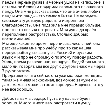
панды (черные рукава и черные ушки на капюшоне, а
остальное белое) и подарила огромного плюшевого
панду. Она мне рассказывала, что она очень любит
панд и что панды - это символ Китая. Не передать
словами эту детскую радость и искреннюю
благодарность. Она подарила мне гораздо больше,
просто это нельзя потрогать. Моя душа до краёв
переполнена растрогастью. Столько добрых
воспоминаний...
Мы ещё какое-то время переписывались с ней, она
рассказывала мне про учёбу, про то как нашла
первую работу, связанную с Россией и русским
языком и про её огромную по этому поводу радость.
Жаль, время развело нас, но вдруг... Людей так много ,
мало ли, говорят, мы все друг с другом знакомы через
7 рукопожатий.
Представляю, что сейчас она уже молодая женщина,
такая же милая и скромная, возможно замужем и
даже мама, а может, строит карьеру... Надеюсь, что у
неё всё хорошо.
Доброты вам в сердце. Пусть и у вас всё будет
хорошо. Много много вам растрогасти в душу.