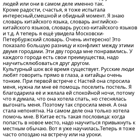
людей или они в самом деле именно так.
Кроме радости, счастья, я тоже испытала
интересный,смешной и обидный момент. Я знаю
словарь китайского языка, словарь английско-
китайского языков, словарь русско-китайского языков
и т.д. А теперь я ещё увидела Московски-
Петербуржский словарь. Очень интересно! Это
показало большую разницу и конфликт между этими
двумя городами. Эти дву города мне понравились. У
каждого города есть свои преимущества, надо
научитьсялюбоваться друг другом.
Культурный шок всё время существует. Русские люди
любят говорить прямо в глаза, а китайцы очень
тонкие. При первой встрече с Настей она спросила
меня, нужна ли мне её помощь поселить постель. Я
благодарила её и желала ей спокойной ночи, потому
что я думала, что она хотела спать, но стеснялась
выгонать меня. Поэтому так спросила меня. А она
стала непонятна. На самом деле она только хотела
помочь мне. В Китае есть такая пословица: когда
попасть в новое место, надо научиться привыкнуть к
местным обычаю. Вот я уже научилась.Теперь я тоже
часто опоздаю на встречу или на уроки.