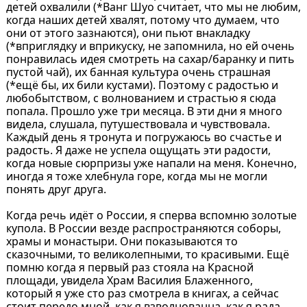
детей охвалили (*Ванг Шуо считает, что мы не любим,
когда наших детей хвалят, потому что думаем, что
они от этого зазнаются), они пьют внакладку
(*вприглядку и вприкуску, не запомнила, но ей очень
понравилась идея смотреть на сахар/баранку и пить
пустой чай), их банная культура очень страшная
(*ещё бы, их били кустами). Поэтому с радостью и
любобытством, с волнованием и страстью я сюда
попала. Прошло уже три месяца. В эти дни я много
видела, слушала, путушествовала и чувствовала.
Каждый день я тронута и погружаюсь во счастье и
радость. Я даже не успела ощущать эти радости,
когда новые сюрпризы уже напали на меня. Конечно,
иногда я тоже хлебнула горе, когда мы не могли
понять друг друга.
Когда речь идёт о России, я сперва вспомню золотые
купола. В России везде распространяются соборы,
храмы и монастыри. Они показываются то
сказочными, то великолепными, то красивыми. Ещё
помню когда я первый раз стояла на Красной
площади, увидела Храм Василия Блаженного,
который я уже сто раз смотрела в книгах, а сейчас
стоит передо мной, как я взволнованна, как я рада,