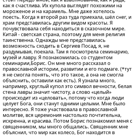
как я счастлива. Их купола выглядят похожими на
мороженое и на карамель. Мне даже хотелось
поесть. Когда я второй раз туда приехала, шёл снег, и
храм представилась другим видом красоты. Я
почувствовала себя находиться в сказочном мире.
Китай - светская страна, поэтому для меня религия
таинственна. Однажды мне представилась
возможность сходить в Сергиев Посад, я, не
раздумывая, поехала. Там я посмотрела семинарию,
музей и лавру. Я познакомилась со студентом
семинарии,Борис. Он мне много рассказал о
православной истории, развитии и его подмаге. (*тут
я не смогла понять, что это такое, а она не смогла
объяснить, оставили как есть). Я узнала много,
например, круглый купол это символ вечности, белая
стена лавры значит чистоту, а слово «целый»
происходит из «целовать», потому что когда люди
целует Бога, они станут одними целыми. Мне было
интересно. Я тоже участвовала в православной
молитве, вся церемония настолько почтительна,
искренна, и красива. Потом Борис познакомил меня с
священником, мы много общались. Священник мне
объяснил, что мир как колесо, Бог находится в