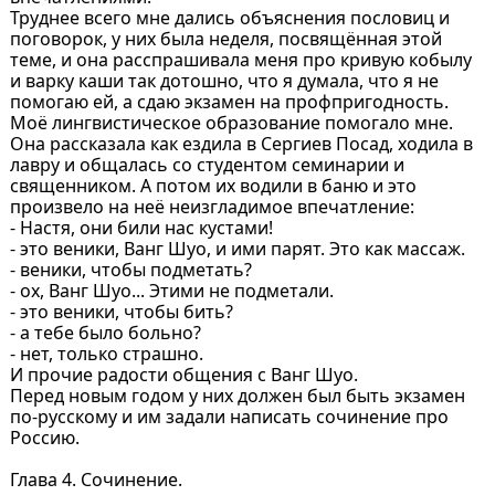
Труднее всего мне дались объяснения пословиц и
поговорок, у них была неделя, посвящённая этой
теме, и она расспрашивала меня про кривую кобылу
и варку каши так дотошно, что я думала, что я не
помогаю ей, а сдаю экзамен на профпригодность.
Моё лингвистическое образование помогало мне.
Она рассказала как ездила в Сергиев Посад, ходила в
лавру и общалась со студентом семинарии и
священником. А потом их водили в баню и это
произвело на неё неизгладимое впечатление:
- Настя, они били нас кустами!
- это веники, Ванг Шуо, и ими парят. Это как массаж.
- веники, чтобы подметать?
- ох, Ванг Шуо... Этими не подметали.
- это веники, чтобы бить?
- а тебе было больно?
- нет, только страшно.
И прочие радости общения с Ванг Шуо.
Перед новым годом у них должен был быть экзамен
по-русскому и им задали написать сочинение про
Россию.
Глава 4. Сочинение.