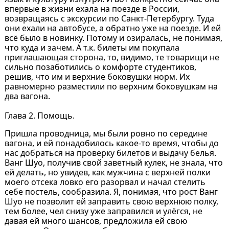
впервые в жизни ехала на поезде в России,
возвращаясь с экскурсии по Санкт-Петербургу. Туда
они ехали на автобусе, а обратно уже на поезде. И ей
всё было в новинку. Потому и озиралась, не понимая,
что куда и зачем. А т.к. билеты им покупала
приглашающая сторона, то, видимо, те товарищи не
сильно позаботились о комфорте студентиков,
решив, что им и верхние боковушки норм. Их
равномерно разместили по верхним боковушкам на
два вагона.
Глава 2. Помощь.
Пришла проводница, мы были ровно по середине
вагона, и ей понадобилось какое-то время, чтобы до
нас добраться на проверку билетов и выдачу белья.
Ванг Шуо, получив свой заветный кулек, не знала, что
ей делать, но увидев, как мужчина с верхней полки
моего отсека ловко его разорвал и начал стелить
себе постель, сообразила. Я, понимая, что рост Ванг
Шуо не позволит ей заправить свою верхнюю полку,
тем более, чел снизу уже заправился и улёгся, не
давая ей много шансов, предложила ей свою