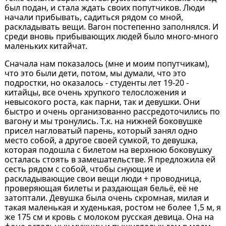
был подан, и стала ждать своих попутчиков. Люди
начали прибывать, садиться рядом со мной,
раскладывать вещи. Вагон постепенно заполнялся. И
среди вновь прибывающих людей было много-много
маленьких китайчат.
Сначала нам показалось (мне и моим попутчикам),
что это были дети, потом, мы думали, что это
подростки, но оказалось - студенты лет 19-20 -
китайцы, все очень хрупкого телосложения и
невысокого роста, как парни, так и девушки. Они
быстро и очень организованно рассредоточились по
вагону и мы тронулись. Т.к. на нижней боковушке
присел нагловатый парень, который занял одно
место собой, а другое своей сумкой, то девушка,
которая подошла с билетом на верхнюю боковушку
осталась стоять в замешательстве. Я предложила ей
сесть рядом с собой, чтобы снующие и
раскладывающие свои вещи люди + проводница,
проверяющая билеты и раздающая бельё, её не
затоптали. Девушка была очень скромная, милая и
такая маленькая и худенькая, ростом не более 1,5 м, я
же 175 см и кровь с молоком русская девица. Она на