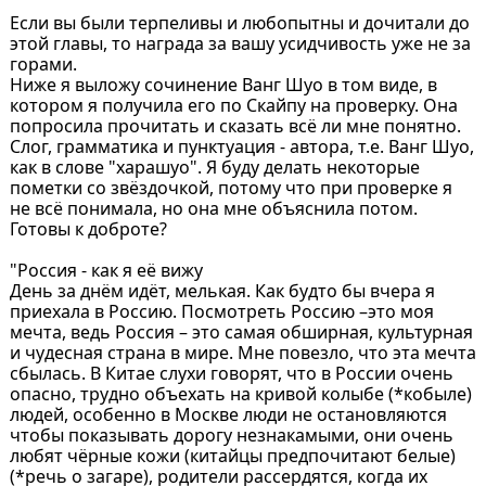
Если вы были терпеливы и любопытны и дочитали до
этой главы, то награда за вашу усидчивость уже не за
горами.
Ниже я выложу сочинение Ванг Шуо в том виде, в
котором я получила его по Скайпу на проверку. Она
попросила прочитать и сказать всё ли мне понятно.
Слог, грамматика и пунктуация - автора, т.е. Ванг Шуо,
как в слове "харашуо". Я буду делать некоторые
пометки со звёздочкой, потому что при проверке я
не всё понимала, но она мне объяснила потом.
Готовы к доброте?
"Россия - как я её вижу
День за днём идёт, мелькая. Как будто бы вчера я
приехала в Россию. Посмотреть Россию –это моя
мечта, ведь Россия – это самая обширная, культурная
и чудесная страна в мире. Мне повезло, что эта мечта
сбылась. В Китае слухи говорят, что в России очень
опасно, трудно объехать на кривой колыбе (*кобыле)
людей, особенно в Москве люди не остановляются
чтобы показывать дорогу незнакамыми, они очень
любят чёрные кожи (китайцы предпочитают белые)
(*речь о загаре), родители рассердятся, когда их