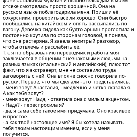
фоне остальных мужчин и пышнотелых дам в моем
отсеке смотрелась просто крошечной. Она на
русском языке поблагодарила меня. Пришли её
сокурсники, проверить всё ли хорошо. Они быстро
пообщались на китайском и опять рассыпались по
вагону. Девочка сидела как будто аршин проглотила и
постоянно крутила по сторонам головой, я поняла,
что она растеряна. Я завела нехитрый разговор,
чтобы отвлечь и расслабить её.
Т.к. я по образованию переводчик и работа моя
заключается в общении с незнакомыми людьми на
разных языках (итальянский и английский), плюс тот
факт, что я экстраверт, мне не составило труда
заговорить с ней. Она вполне сносно говорила по-
русски. Первое, что мы сделали - это представились.
- меня зовут Анастасия, - медленно и четко сказала я.
А как тебя зовут?
- меня зовут Надя, - ответила она с милым акцентом.
- Надя? - переспросила я?
- да, я сама себе такое имя придумала. Оно красивое
и простое.
- а как твоё настоящее имя? Я бы хотела называть
тебя твоим настоящим именем, если у меня
получится.