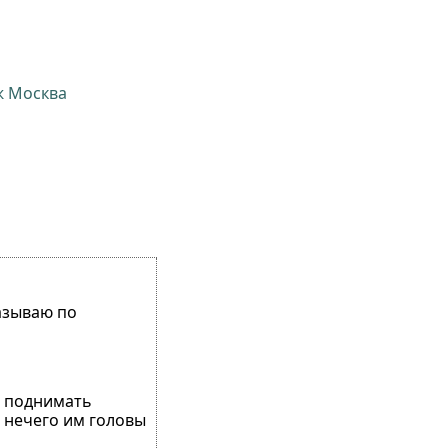
ж Москва
казываю по
в поднимать
и нечего им головы