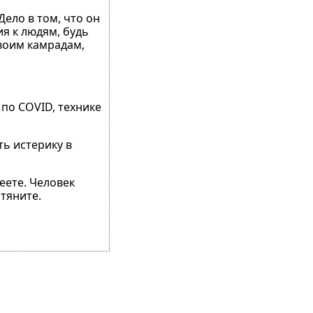
Дело в том, что он
ия к людям, будь
своим камрадам,
 по COVID, технике
ть истерику в
еете. Человек
тяните.