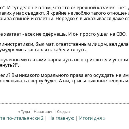
. И тут дело не в том, что это очередной казачёк - нет. 
 таких у нас съедают. Я крайне не люблю такого отношен
оры за спиной и сплетни. Нередко я высказывался даже 
е хватает - всех не одёрнешь. И он просто ушел на СВО.
дминистративки, был мат. ответственным лицом, вел дела
умудрялись заставлять кабели тянуть.
ыпученными глазами народ чуть не в крик хотели устрои
януть?!".
тели? Вы никакого морального права его осуждать не им
плёвывать сверху будет. А вы, крысы тыловые теперь и 
« Туды | Навигация | Сюды »
ота по-итальянски 2
|
На главную
|
Итоги дня »