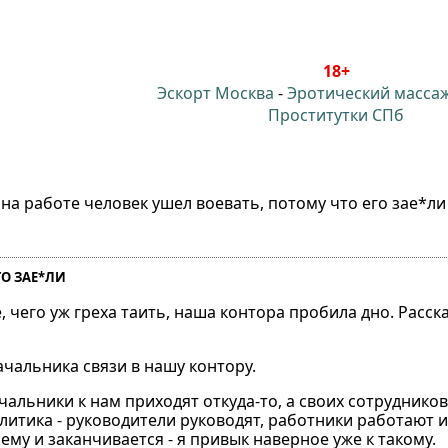
18+
Эскорт Москва
-
Эротический масса
Проститутки СПб
с на работе человек ушел воевать, потому что его зае*ли
ГО ЗАЕ*ЛИ
е, чего уж греха таить, наша контора пробила дно. Расс
чальника связи в нашу контору.
чальники к нам приходят откуда-то, а своих сотруднико
олитика - руководители руководят, работники работают 
му и заканчивается - я привык наверное уже к такому.