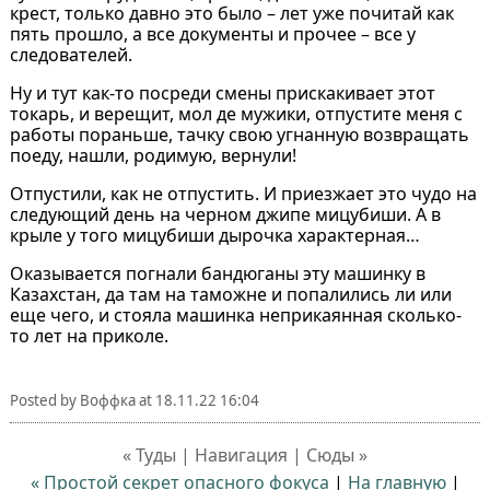
крест, только давно это было – лет уже почитай как
пять прошло, а все документы и прочее – все у
следователей.
Ну и тут как-то посреди смены прискакивает этот
токарь, и верещит, мол де мужики, отпустите меня с
работы пораньше, тачку свою угнанную возвращать
поеду, нашли, родимую, вернули!
Отпустили, как не отпустить. И приезжает это чудо на
следующий день на черном джипе мицубиши. А в
крыле у того мицубиши дырочка характерная…
Оказывается погнали бандюганы эту машинку в
Казахстан, да там на таможне и попалились ли или
еще чего, и стояла машинка неприкаянная сколько-
то лет на приколе.
Posted by
Воффка
at
18.11.22 16:04
« Туды | Навигация | Сюды »
« Простой секрет опасного фокуса
|
На главную
|