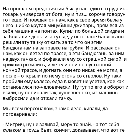
На прошлом предприятии был у нас один сотрудник –
токарь универсал от бога, ну и пиз… короче говорун
тот еще. И поведал он нам, как в свое время была у
него шибко крутая мицубиши джипарь, прям вся из
себя машина на понтах. Купил по большой скидке и
за большие деньги, а тут, де, у него злые бандюганы
решили эту тачку отжать за то что он этим
бандюганам на заправке нагрубил. И рассказал он
нам, как он летел по трассе, а эти бандюганы за ним
на двух тачках, и фофакали ему со страшной силой, и
криком грозились, и летели они по пустынной
ночной трассе, и догнать они его никак не могли, а
после – открыли по нему огонь со стволов. Ну таки
пробили ему колесо, едва в кювет не улетел, кое как
остановился по-человечески. Ну тут то его в оборот и
взяли, ну попинали так, душевненько, из машины
выбросили да и отжали тачку.
Мы всем персоналом, знамо дело, кивали, да
поговаривали:
- Митрич, ну не заливай, меру то знай, - а тот себя
кулаком в грудь бьет, кричит, доказывает, что вот те