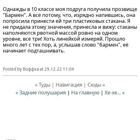
Однажды в 10 классе моя подруга получила прозвище
"Бармен". А всё потому, что, изрядно напившись, она
попросила принести ей три пластиковых стакана. Я
не придала этому значения, принесла и вижу: стаканы
наполняются рвотной массой ровно на одном
уровне, все три! Хоть линейкой измеряй. Прошло
много лет с тех пор, а, услышав слово "бармен", её
начинает подташнивать.
Posted by
Воффка
at
29.12.22 11:04
« Туды | Навигация | Сюды »
« Задние полушария
|
На главную
|
Хе-хе... »