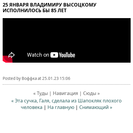
25 ЯНВАРЯ ВЛАДИМИРУ ВЫСОЦКОМУ
ИСПОЛНИЛОСЬ БЫ 85 ЛЕТ
Posted by
Воффка
at
25.01.23 15:06
« Туды | Навигация | Сюды »
« Эта сучка, Галя, сделала из Шапокляк плохого
человека
|
На главную
|
Снимающий »