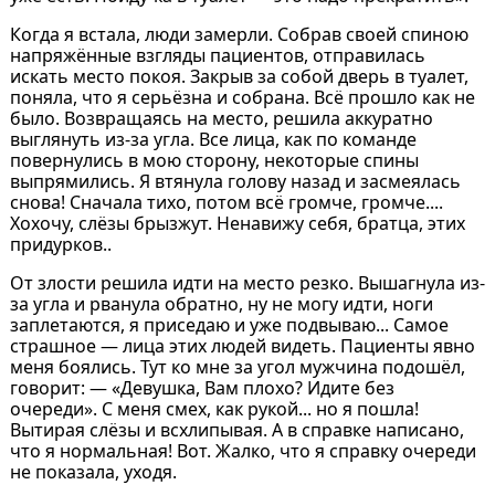
Когда я встала, люди замерли. Собрав своей спиною
напряжённые взгляды пациентов, отправилась
искать место покоя. Закрыв за собой дверь в туалет,
поняла, что я серьёзна и собрана. Всё прошло как не
было. Возвращаясь на место, решила аккуратно
выглянуть из-за угла. Все лица, как по команде
повернулись в мою сторону, некоторые спины
выпрямились. Я втянула голову назад и засмеялась
снова! Сначала тихо, потом всё громче, громче....
Хохочу, слёзы брызжут. Ненавижу себя, братца, этих
придурков..
От злости решила идти на место резко. Вышагнула из-
за угла и рванула обратно, ну не могу идти, ноги
заплетаются, я приседаю и уже подвываю... Самое
страшное — лица этих людей видеть. Пациенты явно
меня боялись. Тут ко мне за угол мужчина подошёл,
говорит: — «Девушка, Вам плохо? Идите без
очереди». С меня смех, как рукой... но я пошла!
Вытирая слёзы и всхлипывая. А в справке написано,
что я нормальная! Вот. Жалко, что я справку очереди
не показала, уходя.