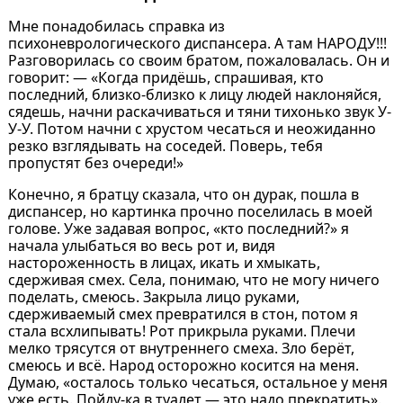
Мне понадобилась справка из
психоневрологического диспансера. А там НАРОДУ!!!
Разговорилась со своим братом, пожаловалась. Он и
говорит: — «Когда придёшь, спрашивая, кто
последний, близко-близко к лицу людей наклоняйся,
сядешь, начни раскачиваться и тяни тихонько звук У-
У-У. Потом начни с хрустом чесаться и неожиданно
резко взглядывать на соседей. Поверь, тебя
пропустят без очереди!»
Конечно, я братцу сказала, что он дурак, пошла в
диспансер, но картинка прочно поселилась в моей
голове. Уже задавая вопрос, «кто последний?» я
начала улыбаться во весь рот и, видя
настороженность в лицах, икать и хмыкать,
сдерживая смех. Села, понимаю, что не могу ничего
поделать, смеюсь. Закрыла лицо руками,
сдерживаемый смех превратился в стон, потом я
стала всхлипывать! Рот прикрыла руками. Плечи
мелко трясутся от внутреннего смеха. Зло берёт,
смеюсь и всё. Народ осторожно косится на меня.
Думаю, «осталось только чесаться, остальное у меня
уже есть. Пойду-ка в туалет — это надо прекратить».