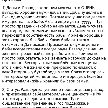
1) Деньги. Развод с хорошим мужем - это ОЧЕНЬ
выгодно. Хороший муж - добытчик. Добычу делить в
РФ - одно удовольствие. Потому что у нас при дележе
имущества - всё бабе. А если ещё и дети - ууууу!... Тут
просто праздник какой-то начинается. Деньги/счета,
квартира/дом, ежемесячные выплаты/алименты - всё
переходит в собственность бабы. И жизнь хороша, и
жить хорошо. Для бабы. Какая баба от такого
откажется? Да никакая. Присваивать чужие деньги
бабы всегда готовы и всегда рады. Развод для наших
женщин - реальный шанс разбогатеть. Причём не
просто разбогатеть, но и заиметь источник дохода на
всю жизнь. Бескорыстные влюблённые женщины -
это в кино. А в жизни они прекрасно понимают, с
какой стороны у бутерброда масло. Сразу оговорюсь
- интересы детей женщин мало интересуют. Если бы
интересовали - жёны хранили бы свои семьи.
2) Статус. Разведёнка, успешно провернувшая развод
и присвоившая себе материальные ценности - в РФ
это котируется достаточно высоко. Тут и
общественное признание, и гос.поддержка, и
дополнительные денежные няшки. В этом