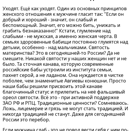
Уходят. Ещё как уходят. Один из основных принципов
женского отношения к мужчине гласит так: "Если он
добрый и хороший - значит, он слабый и
беспомощный. Значит, его можно бить, унижать и
грабить безнаказанно!" Кстати, глумление над
слабыми - не мужская, а именно женская черта. В
семьях здоровенные бабищи постоянно глумятся над
детьми, особенно - над мальчиками. Святость
материнства? Это в сегодняшней-то России? Да не
смешите. Никакой святости у наших женщин нет и не
было. Та сточная канава, которую современные
российские бабы устроили из института семьи,
пахнет серой, а не ладаном. Она нуждается в чистке
поболее, чем знаменитые Авгиевы конюшни. Просто
наши бабы решили присвоить этой канаве
благочинный статус и прилепить на неё фальшивый
ореол святости. Всё это - при активной поддержке
ЗАО РФ и РПЦ. Традиционные ценности? Сомневаюсь.
Ложь, лицемерие и грязь не могут стать традицией. И
никогда традицией не станут. Даже для сегодняшней
России это перебор.
Если мужчина слаб - это не повод вести себя с ним по-