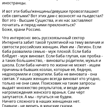
иностранцы.
И вот эти бабы/женщины/девушки провозглашают
себя святыми? Вот этих дам-с возносят на пьедестал?
Вот это - Высшие Существа, и их нас заставляют
почитать и перед ними преклоняться?
Боже, храни Россию.
Что интересно: весь русскоязычный сектор
Интернета забит такой тухлятиной на тему величия и
святости российских женщин. Имя им - Легион. Если
баба развалила семью - муж плохой. Если баба
блRдует - муж виноват. Если баба глупая, как пробка -
а таких большинство, - виноваты родители, мужья и
школа. Если баба ничего по жизни не может - ищем
причины в бывших козлах, которые её, бедную,
недокормили и совратили. Баба не виновата - она
святая. У наших женщин всегда виноват кто угодно,
только не они сами. Поисковик на такие запросы
выдаёт множество результатов, и везде дикие
нагромождения женского вранья. Сам чёрт
запутается. А мы - путаться не будем.
Ничего сложного в наших женщинах нет.
Главное - не верить в женские сказки.