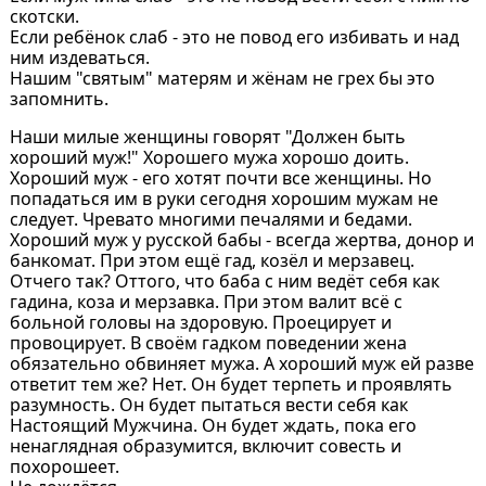
скотски.
Если ребёнок слаб - это не повод его избивать и над
ним издеваться.
Нашим "святым" матерям и жёнам не грех бы это
запомнить.
Наши милые женщины говорят "Должен быть
хороший муж!" Хорошего мужа хорошо доить.
Хороший муж - его хотят почти все женщины. Но
попадаться им в руки сегодня хорошим мужам не
следует. Чревато многими печалями и бедами.
Хороший муж у русской бабы - всегда жертва, донор и
банкомат. При этом ещё гад, козёл и мерзавец.
Отчего так? Оттого, что баба с ним ведёт себя как
гадина, коза и мерзавка. При этом валит всё с
больной головы на здоровую. Проецирует и
провоцирует. В своём гадком поведении жена
обязательно обвиняет мужа. А хороший муж ей разве
ответит тем же? Нет. Он будет терпеть и проявлять
разумность. Он будет пытаться вести себя как
Настоящий Мужчина. Он будет ждать, пока его
ненаглядная образумится, включит совесть и
похорошеет.