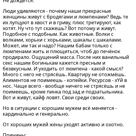
Не дождётся.
Люди удивляются - почему наши прекрасные
женщины живут с бродягами и люмпенами? Ведь те
их лупцуют в хвост и в гриву, плюс третируют, как
хотят. Ну что тут скажешь? Вот потому и живут.
Подобное с подобным. Как животные. Волки с
волками, хорьки с хорьками, шакалы с шакалами.
Может, им так и надо? Нашим бабам только с
люмпенами жить и плющиться, чтоб до печёнок
продирало. Ощущений масса. После них ванильный
секс нашим богинькам кажется пресным и
безвкусным. И уходить от люмпена - какой смысл?
Много с него не стрясёшь. Квартиру не отожмёшь.
Алиментов не поимеешь - копейки. Ресурсов - хYй в
нос. Чаще всего - вообще ничего не стрясёшь и не
поимеешь, кроме пинка под зад и подзатыльника.
Вот и живут, кайф ловят. Свои среди своих.
Но в ситуации с хорошим мужем всё меняется -
кардинально и генерально.
От хороших мужей жёны уходят активно и охотно.
Причины: