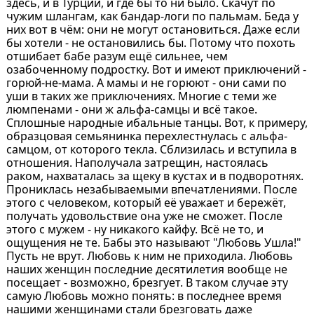
здесь, и в Турции, и где бы то ни было. Скачут по
чужим шлангам, как бандар-логи по пальмам. Беда у
них вот в чём: они не могут остановиться. Даже если
бы хотели - не остановились бы. Потому что похоть
отшибает бабе разум ещё сильнее, чем
озабоченному подростку. Вот и имеют приключений -
горюй-не-мама. А мамы и не горюют - они сами по
уши в таких же приключениях. Многие с теми же
люмпенами - они ж альфа-самцы и всё такое.
Сплошные народные ибальные танцы. Вот, к примеру,
образцовая семьянинка перехлестнулась с альфа-
самцом, от которого текла. Сблизилась и вступила в
отношения. Наполучала затрещин, настоялась
раком, нахваталась за щеку в кустах и в подворотнях.
Прониклась незабываемыми впечатлениями. После
этого с человеком, который её уважает и бережёт,
получать удовольствие она уже не сможет. После
этого с мужем - ну никакого кайфу. Всё не то, и
ощущения не те. Бабы это называют "Любовь Ушла!"
Пусть не врут. Любовь к ним не приходила. Любовь
наших женщин последние десятилетия вообще не
посещает - возможно, брезгует. В таком случае эту
самую Любовь можно понять: в последнее время
нашими женщинами стали брезговать даже