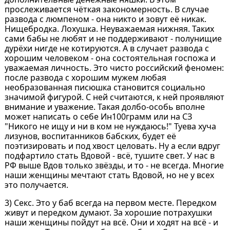
прослеживается чёткая закономерность. В случае
развода с люмпеном - она никто и зовут её никак.
Нищебродка. Лохушка. Неуважаемая нижняя. Таких
сами бабы не любят и не поддерживают - полунищие
дурёхи нигде не котируются. А в случает развода с
хорошим человеком - она состоятельная госпожа и
уважаемая личность. Это чисто российский феномен:
после развода с хорошим мужем любая
необразованная писюшка становится социально
значимой фигурой. С ней считаются, к ней проявляют
внимание и уважение. Такая долбо-особь вполне
может написать о себе Ин100грамм или на СЗ
"Никого не ищу и ни в ком не нуждаюсь!" Туева хуча
лизунов, воспитанников бабских, будет её
поэтизировать и под хвост целовать. Ну а если вдруг
подфартило стать Вдовой - всё, тушите свет. У нас в
РФ выше Вдов только звёзды, и то - не всегда. Многие
наши женщины мечтают стать Вдовой, но не у всех
это получается.
3) Секс. Это у баб всегда на первом месте. Передком
живут и передком думают. За хорошие потрахушки
наши женщины пойдут на всё. Они и ходят на всё - и