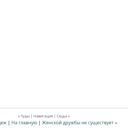
« Туды | Навигация | Сюды »
деж
|
На главную
|
Женской дружбы не существует »