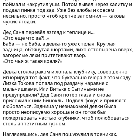
поймал и накрутил уши. Потом вывел через калитку и
поддал пинка под зад. Уже без злобы и совсем
несильно, просто чтоб крепче запомнил — каковы
чужие ягодки.
Дед Саня перевёл взгляд к теплице и…
«Это ещё что за?!..»
Баба — не баба, а девка-то уже спелая! Круглая
задница, обтянутая шортами, лихо оттопырена вверх,
загорелые ляхи притягивают взор.
«Это чья ж такая краля?»
Девка стояла раком и лопала клубнику, совершенно
игнорируя тот факт, что буквально вчера в этом саду
Лизка Токова попала под раздачу наравне с
мальчишками. Или Витька с Сытиными не
предупредили? Дед Саня потёр глаза и снова
приложил к ним бинокль. Подвёл фокус и принялся
любоваться. Задница у незнакомой девки была
просто неописуемо хороша и он готов был
пожертвовать частью клубники, чтоб полюбоваться
столь аппетитным гузном.
Наглядевшись, дед Саня пошурудил в трениках,