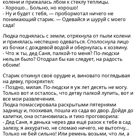
колени и прижалась лбом к стеклу теплицы.
- Хорошо… Больно, но хорошо!
- Ну и будет с тебя, — пробормотал ничего не
понимающий старик. — Одевайся и шуруй с моего
сада!
Людка поднялась с земли, отряхнула от пыли колени
и принялась неспешно одеваться. Сполоснула лицо
из бочки с дождевой водой и обернулась к хозяину.
- Что ж ты, дед Саня, палкой-то меня? По-людски
нельзя было? Отодрал бы как следует, на радость
обоим!
Старик откинул своё орудие и, виновато поглядывая
на девку, прокряхтел:
- Поздно, милая. По-людски я уж лет десять не могу.
Только вот и осталось, что детву палкой лупить, вот и
все мои развлечения.
Людка помассировала раскрытыми пятернями
задницу и, поохивая, пошла из сада во двор. Дойдя до
калитки, она остановилась и тихо проговорила:
- Дед Саня, я денька через два ещё разок к тебе в сад
залезу, я аккуратно, не сломаю ничего, не вытопчу…
Только не бей сильно! Или ремень возьми, что ли, а