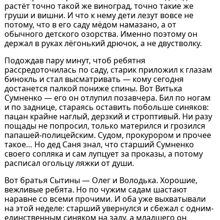
растёт точно такой же виноград, точно такие же
груши и вишни. И что к нему дети лезут вовсе не
потому, что в его саду мёдом намазано, а от
обычного детского озорства. Именно поэтому он
держал в руках лёгонький дрючок, а не двустволку.
Подождав пару минут, чтоб ребятня
рассредоточилась по саду, старик приложил к глазам
бинокль и стал высматривать — кому сегодня
достанется палкой пониже спины. Вот Витька
Сумненко — его он отлупил позавчера. Бил по ногам
и по заднице, стараясь оставить побольше синяков:
пацан крайне наглый, дерзкий и строптивый. Ни разу
пощады не попросил, только матерился и грозился
папашей-полицейским. Судом, прокурором и прочее
такое… Но дед Саня знал, что старший Сумненко
своего сопляка и сам лупцует за проказы, а потому
расписал огольцу ляжки от души.
Вот братья Сытины — Олег и Володька. Хорошие,
вежливые ребята. Но по чужим садам шастают
наравне со всеми прочими. И оба уже выхватывали
на этой неделе: старший увернулся и сбежал с одним-
единственным синяком на заду, а младшего он