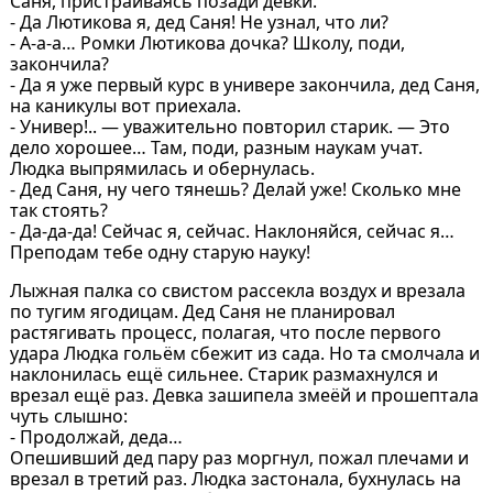
Саня, пристраиваясь позади девки.
- Да Лютикова я, дед Саня! Не узнал, что ли?
- А-а-а… Ромки Лютикова дочка? Школу, поди,
закончила?
- Да я уже первый курс в универе закончила, дед Саня,
на каникулы вот приехала.
- Универ!.. — уважительно повторил старик. — Это
дело хорошее… Там, поди, разным наукам учат.
Людка выпрямилась и обернулась.
- Дед Саня, ну чего тянешь? Делай уже! Сколько мне
так стоять?
- Да-да-да! Сейчас я, сейчас. Наклоняйся, сейчас я…
Преподам тебе одну старую науку!
Лыжная палка со свистом рассекла воздух и врезала
по тугим ягодицам. Дед Саня не планировал
растягивать процесс, полагая, что после первого
удара Людка гольём сбежит из сада. Но та смолчала и
наклонилась ещё сильнее. Старик размахнулся и
врезал ещё раз. Девка зашипела змеёй и прошептала
чуть слышно:
- Продолжай, деда…
Опешивший дед пару раз моргнул, пожал плечами и
врезал в третий раз. Людка застонала, бухнулась на