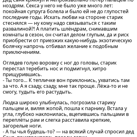
ноздрям. Секса у него не было уже много лет:
покойная супруга болела и было ей не до глупостей
последние годы. Искать любви на стороне старик
стеснялся — ну кому надо связываться с таким
развалиной?! А платить шлёндрам, снимавшим
комнаты в сезон, он считал делом глупым, да и риск
приобрести от приезжих какую-нибудь экзотическую
болячку напрочь отбивал желание к подобным
приключениям.
Оглядев голую воровку с ног до головы, старик
перестал теребить нос и подмигнул, хитро
прищурившись.
- Ты того… К тепличке вон приклонись, ухватись там
за что. А я сзаду, сзаду, мне так проще. Лёжа-то и не
смогу, тудыть его растудыть.
Людка широко улыбнулась, погрозила старику
пальцем и, виляя жопой, пошла к парнику. Встала у
угла, глубоко наклонилась, вцепившись пальцами в
переплёты рам и слегка расставила крепкие,
загорелые ноги.
- А ты чья будешь-то? — на всякий случай спросил дед