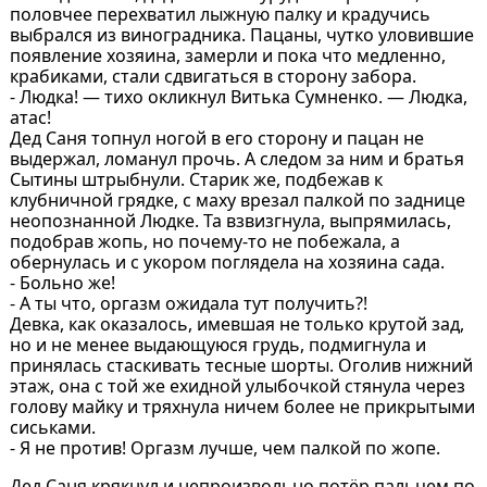
половчее перехватил лыжную палку и крадучись
выбрался из виноградника. Пацаны, чутко уловившие
появление хозяина, замерли и пока что медленно,
крабиками, стали сдвигаться в сторону забора.
- Людка! — тихо окликнул Витька Сумненко. — Людка,
атас!
Дед Саня топнул ногой в его сторону и пацан не
выдержал, ломанул прочь. А следом за ним и братья
Сытины штрыбнули. Старик же, подбежав к
клубничной грядке, с маху врезал палкой по заднице
неопознанной Людке. Та взвизгнула, выпрямилась,
подобрав жопь, но почему-то не побежала, а
обернулась и с укором поглядела на хозяина сада.
- Больно же!
- А ты что, оргазм ожидала тут получить?!
Девка, как оказалось, имевшая не только крутой зад,
но и не менее выдающуюся грудь, подмигнула и
принялась стаскивать тесные шорты. Оголив нижний
этаж, она с той же ехидной улыбочкой стянула через
голову майку и тряхнула ничем более не прикрытыми
сиськами.
- Я не против! Оргазм лучше, чем палкой по жопе.
Дед Саня крякнул и непроизвольно потёр пальцем по