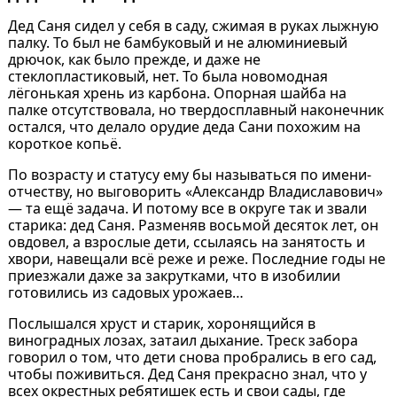
Дед Саня сидел у себя в саду, сжимая в руках лыжную
палку. То был не бамбуковый и не алюминиевый
дрючок, как было прежде, и даже не
стеклопластиковый, нет. То была новомодная
лёгонькая хрень из карбона. Опорная шайба на
палке отсутствовала, но твердосплавный наконечник
остался, что делало орудие деда Сани похожим на
короткое копьё.
По возрасту и статусу ему бы называться по имени-
отчеству, но выговорить «Александр Владиславович»
— та ещё задача. И потому все в округе так и звали
старика: дед Саня. Разменяв восьмой десяток лет, он
овдовел, а взрослые дети, ссылаясь на занятость и
хвори, навещали всё реже и реже. Последние годы не
приезжали даже за закрутками, что в изобилии
готовились из садовых урожаев…
Послышался хруст и старик, хоронящийся в
виноградных лозах, затаил дыхание. Треск забора
говорил о том, что дети снова пробрались в его сад,
чтобы поживиться. Дед Саня прекрасно знал, что у
всех окрестных ребятишек есть и свои сады, где