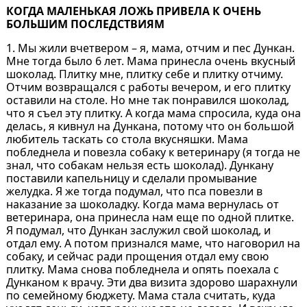
КОГДА МАЛЕНЬКАЯ ЛОЖЬ ПРИВЕЛА К ОЧЕНЬ
БОЛЬШИМ ПОСЛЕДСТВИЯМ⁠⁠
1. Мы жили вчетвером – я, мама, отчим и пес Дункан.
Мне тогда было 6 лет. Мама принесла очень вкусный
шоколад. Плитку мне, плитку себе и плитку отчиму.
Отчим возвращался с работы вечером, и его плитку
оставили на столе. Но мне так понравился шоколад,
что я съел эту плитку. А когда мама спросила, куда она
делась, я кивнул на Дункана, потому что он большой
любитель таскать со стола вкусняшки. Мама
побледнела и повезла собаку к ветеринару (я тогда не
знал, что собакам нельзя есть шоколад). Дункану
поставили капельницу и сделали промывание
желудка. Я же тогда подумал, что пса повезли в
наказание за шоколадку. Когда мама вернулась от
ветеринара, она принесла нам еще по одной плитке.
Я подумал, что Дункан заслужил свой шоколад, и
отдал ему. А потом признался маме, что наговорил на
собаку, и сейчас ради прощения отдал ему свою
плитку. Мама снова побледнела и опять поехала с
Дунканом к врачу. Эти два визита здорово шарахнули
по семейному бюджету. Мама стала считать, куда