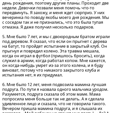
день рождения, поэтому другие планы. Проходит две
недели. Девочки позвали меня помочь что-то
передвинуть. Я захожу, и меня ждет сюрприз. У них
вечеринка по поводу якобы моего дня рождения. Мы
с соседом так и не признались, что это была тупая
отмазка. Я даже получил несколько подарков.
5. Мне было 7 лет, и мы с двоюродным братом играли
под деревом. Я сказал, что если он прыгнет с дерева
на батут, то пройдет испытание в закрытый клуб. Он
прыгнул и повредил колено. Эта травма мешала,
когда он играл в футбол (пришлось бросить), когда
служил в армии, когда работал копом. Мне кажется,
он когда-нибудь умрет из-за этого колена, и я буду
виноват, потому что никакого закрытого клуба и
испытания нет, я их придумал.
6. Мне было 12 лет, меня подвозила мамина лучшая
подруга. По пути я назвала одного мальчика уродом.
Разумеется, подруга сказала об этом маме. Мама
попросила меня больше так не делать. А я сделала
удивленное лицо и сказала, что не говорила такого.
Вечером пришла мамина подруга, и я слышала их