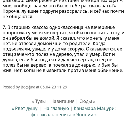
разговор. «Мой ребенок не станет мне врать!» «Да? А
мне, вообще, зачем это было тебе рассказывать?»
Короче, лучшие подруги разосрались, и сейчас почти
не общаются.
7. В старших классах одноклассница на вечеринке
попросила у меня четвертак, чтобы позвонить отцу, и
он забрал бы ее домой. Я сказал, что монеты у меня
нет. Ее отвезли домой чьи-то родители. Когда
подъезжали, увидели у дома скорую. Оказывается, ее
отец зачем-то полез на дерево, упал и умер. Вот и
думаю, если бы тогда я ей дал четвертак, отец не
полез бы на дерево, а поехал за дочерью, и был бы
жив. Нет, копы не выдвигали против меня обвинение.
Posted by
Воффка
at
05.04.23 11:29
« Туды | Навигация | Сюды »
« Рвет душу!
|
На главную
|
Канамара Мацури:
фестиваль пениса в Японии »