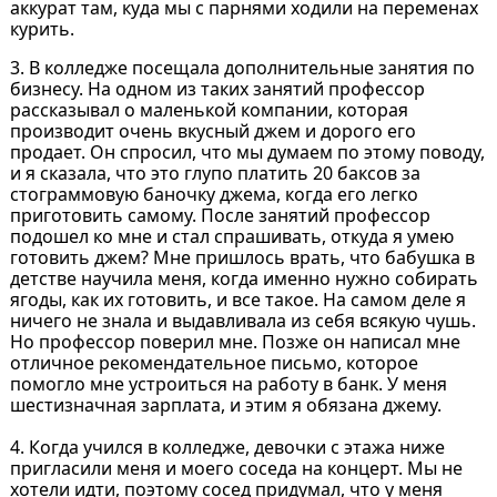
аккурат там, куда мы с парнями ходили на переменах
курить.
3. В колледже посещала дополнительные занятия по
бизнесу. На одном из таких занятий профессор
рассказывал о маленькой компании, которая
производит очень вкусный джем и дорого его
продает. Он спросил, что мы думаем по этому поводу,
и я сказала, что это глупо платить 20 баксов за
стограммовую баночку джема, когда его легко
приготовить самому. После занятий профессор
подошел ко мне и стал спрашивать, откуда я умею
готовить джем? Мне пришлось врать, что бабушка в
детстве научила меня, когда именно нужно собирать
ягоды, как их готовить, и все такое. На самом деле я
ничего не знала и выдавливала из себя всякую чушь.
Но профессор поверил мне. Позже он написал мне
отличное рекомендательное письмо, которое
помогло мне устроиться на работу в банк. У меня
шестизначная зарплата, и этим я обязана джему.
4. Когда учился в колледже, девочки с этажа ниже
пригласили меня и моего соседа на концерт. Мы не
хотели идти, поэтому сосед придумал, что у меня