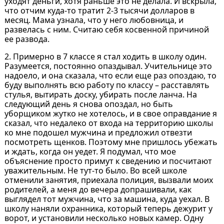
уходят деньги, хотя раньше это не делала. И вскрыла,
что отчим куда-то тратит 2-3 тысячи долларов в
месяц. Мама узнала, что у него любовница, и
развелась с ним. Считаю себя косвенной причиной
ее развода.
2. Примерно в 7 классе я стал ходить в школу один.
Разумеется, постоянно опаздывал. Учительнице это
надоело, и она сказала, что если еще раз опоздаю, то
буду выполнять всю работу по классу – расставлять
стулья, вытирать доску, убирать после ланча. На
следующий день я снова опоздал, но быть
уборщиком жутко не хотелось, и в свое оправдание я
сказал, что недалеко от входа на территорию школы
ко мне подошел мужчина и предложил отвезти
посмотреть щенков. Поэтому мне пришлось убежать
и ждать, когда он уедет. Я подумал, что мое
объяснение просто примут к сведению и посчитают
уважительным. Не тут-то было. Во всей школе
отменили занятия, приехала полиция, вызвали моих
родителей, а меня до вечера допрашивали, как
выглядел тот мужчина, что за машина, куда уехал. В
школу наняли охранника, который теперь дежурит у
ворот, и установили несколько новых камер. Одну