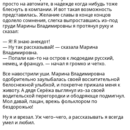
просто на автомате, в надежде когда нибудь тоже
блеснуть в компании. И вот такая возможность
представилась. Желание славы в конце концов
одолело сомнения, слегка выпроставшись из–под
груди Марины Владимировны я протянул руку и
сказал:
— Я! Я знаю анекдот!
— Ну так рассказывай! — сказала Марина
Владимировна.
— Попали как–то на остров к людоедам русский,
немец, и француз. — начал я громко и четко.
Все навострили уши. Марина Владимировна
одобрительно заулыбалась своей восхитительной
белоснежной улыбкой, и покрепче прижала меня к
животу. А дядя Серёжа выглянул из–за своей
водительской перегородки и ободряюще подмигнул.
Мол давай, пацан, врежь фольклором по
бездорожью!
Ну я и врезал. Уж чего–чего, а рассказывать я всегда
умел и любил.