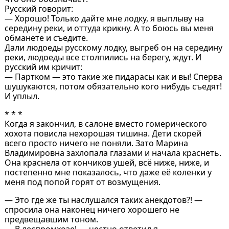
Русский говорит:
— Хорошо! Только дайте мне лодку, я выплыву на
середину реки, и оттуда крикну. А то боюсь вы меня
обманете и съедите.
Дали людоеды русскому лодку, выгреб он на середину
реки, людоеды все столпились на берегу, ждут. И
русский им кричит:
— Партком — это такие же пидарасы как и вы! Сперва
шушукаются, потом обязательно кого нибудь съедят!
И уплыл.
* * *
Когда я закончил, в салоне вместо гомерического
хохота повисла нехорошая тишина. Дети скорей
всего просто ничего не поняли. Зато Марина
Владимировна захлопала глазами и начала краснеть.
Она краснела от кончиков ушей, всё ниже, ниже, и
постепенно мне показалось, что даже её коленки у
меня под попой горят от возмущения.
— Это где же ты наслушался таких анекдотов?! —
спросила она наконец ничего хорошего не
предвещавшим тоном.
— В леспромхозе! — честно ответил я.