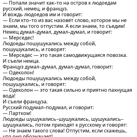
— Попали значит как–то на остров к людоедам
русский, немец, и француз.
И вождь людоедов им и говорит:
— Если кто–то из вас назовёт слово, которое мы не
знаем, мы того отпустим. А если знаем, то съедим!
Немец думал–думал, думал–думал, и говорит:
— Мерседес!
Людоеды пошушукались между собой,
пошушукались, и говорят:
— Мерседес — это такая самодвижущаяся повозка.
И съели немца.
Француз думал–думал, думал–думал, говорит:
— Одеколон!
Людоеды пошушукались между собой,
пошушукались, и говорят:
— Одеколон — это такая сильно и приятно пахнущая
вода!
И съели француза.
Русский подумал–подумал, и говорит:
— Партком!
Людоеды шушукались–шушукались, шушукались–
шушукались, потом приходят к русскому и говорят:
— Не знаем такого слова! Отпустим, если скажешь,
что оно обозначает!