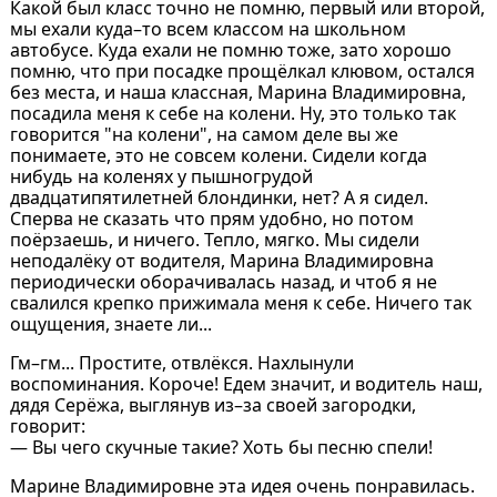
Какой был класс точно не помню, первый или второй,
мы ехали куда–то всем классом на школьном
автобусе. Куда ехали не помню тоже, зато хорошо
помню, что при посадке прощёлкал клювом, остался
без места, и наша классная, Марина Владимировна,
посадила меня к себе на колени. Ну, это только так
говорится "на колени", на самом деле вы же
понимаете, это не совсем колени. Сидели когда
нибудь на коленях у пышногрудой
двадцатипятилетней блондинки, нет? А я сидел.
Сперва не сказать что прям удобно, но потом
поёрзаешь, и ничего. Тепло, мягко. Мы сидели
неподалёку от водителя, Марина Владимировна
периодически оборачивалась назад, и чтоб я не
свалился крепко прижимала меня к себе. Ничего так
ощущения, знаете ли...
Гм–гм... Простите, отвлёкся. Нахлынули
воспоминания. Короче! Едем значит, и водитель наш,
дядя Серёжа, выглянув из–за своей загородки,
говорит:
— Вы чего скучные такие? Хоть бы песню спели!
Марине Владимировне эта идея очень понравилась.