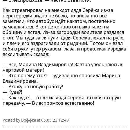
Как отреагировал на анекдот дядя Серёжа из–за
перегородки видно не было, но внезапно все
заметили, что автобус идёт накатом, постепенно
замедляя ход. В конце концов он выкатился на
обочину и встал. Из–за загородки водителя раздался
стон. Мы туда заглянули. Дядя Серёжа лежал на руле,
и плечи его вздрагивали от рыданий. Потом он взял
себя в руки, утёр рукавом глаза, и продолжая изредка
всхлипывать сказал:
— Всё, Марина Владимировна! Завтра увольняюсь к
чертовой матери!
— Это почему это?! — удивлённо спросила Марина
Владимировна.
— Ухожу на новую работу!
— Куда?!
— Как куда? — ответил дядя Серёжа, втыкая вторую
передачу. — В леспромхоз естественно!
Posted by
Воффка
at
05.05.23 12:49