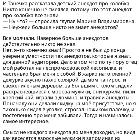
И Танечка рассказала детский анекдот про колобка.
Никто конечно не смеялся, потому что этот анекдот
про колобка все знали.
— Ну что? — спросила глупая Марина Владимировна.
— Неужели больше никто не знает анекдотов?
Все молчали. Наверное больше анекдотов
действительно никто не знал.
Нет, я–то конечно знал! Просто я не был до конца
уверен в уместности тех анекдотов, которые я знал,
для данной аудитории. Дело в том что по ту пору отец
мой работал на леспромхозовской лесопилке, и
частенько брал меня с собой. В жарко натопленной
дежурке вкусно пахло солярой, дымом папирос, и
свежепиленым деревом, за большим столом сидели
раскрасневшиеся с мороза мужики, они курили, пили
крепкий чай, играли в домино, и травили анекдоты.
Поначалу они делали скидку на моё присутствие, но я
тихонько сидел в уголке, строгал ножиком палочку, и
постепенно про меня забывали. Тогда и начиналось
самое интересное.
Смысл не каждого анекдота до меня доходил, но видя
как веселятся взрослые мужики я запоминал их