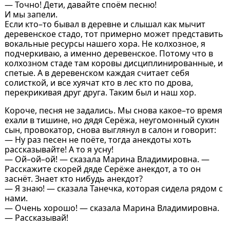
— Точно! Дети, давайте споём песню!
И мы запели.
Если кто–то бывал в деревне и слышал как мычит
деревенское стадо, тот примерно может представить
вокальные ресурсы нашего хора. Не колхозное, я
подчеркиваю, а именно деревенское. Потому что в
колхозном стаде там коровы дисциплинированные, и
спетые. А в деревенском каждая считает себя
солисткой, и все хуячат кто в лес кто по дрова,
перекрикивая друг друга. Таким был и наш хор.
Короче, песня не задались. Мы снова какое–то время
ехали в тишине, но дядя Серёжа, неугомонный сукин
сын, провокатор, снова выглянул в салон и говорит:
— Ну раз песен не поёте, тогда анекдоты хоть
рассказывайте! А то я усну!
— Ой–ой–ой! — сказала Марина Владимировна. —
Расскажите скорей дяде Серёже анекдот, а то он
заснёт. Знает кто нибудь анекдот?
— Я знаю! — сказала Танечка, которая сидела рядом с
нами.
— Очень хорошо! — сказала Марина Владимировна.
— Рассказывай!