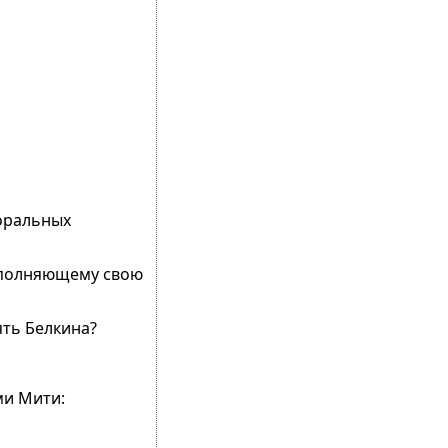
моральных
выполняющему свою
ять Белкина?
ми Мити: