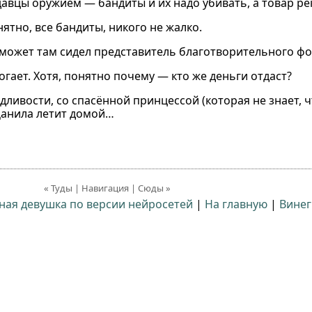
давцы оружием — бандиты и их надо убивать, а товар ре
ятно, все бандиты, никого не жалко.
А может там сидел представитель благотворительного ф
гает. Хотя, понятно почему — кто же деньги отдаст?
дливости, со спасённой принцессой (которая не знает, ч
 Данила летит домой…
« Туды | Навигация | Сюды »
ьная девушка по версии нейросетей
|
На главную
|
Винег