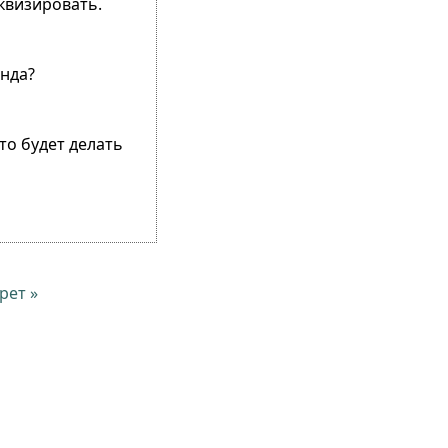
квизировать.
онда?
то будет делать
рет »