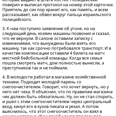
поверил и выписал протокол на номер этой карточки.
Приятель до сих пор хранит его, как память, и всем
рассказывает, как обвел вокруг пальца израильского
полицейского.
3. К нам поступило заявление об угоне, но на
следующий день хозяин машины позвонил и сказал,
что ее вернули. В салоне оставили записку с
извинениями, что вынуждены были взять его
машину, так как срочно потребовался транспорт. И в
качестве компенсации оставили 4 билета на матч
местной бейсбольной команды. Когда вся семья
пошла смотреть матч, дом полностью вынесли, а
преступников так и не поймали.
4. В молодости работал в магазине хозяйственной
техники. Подходит молодой парень со
снегоочистителем. Говорит, что хочет вернуть, но у
него нет чека. Я объяснил, что по правилам магазина
чек должен быть обязательно. Ну, он не стал спорить,
и ушел с этим снегоочистителем через центральный
вход, кинул его в кузов пикапа и уехал. А потом
выяснилось, что этот снегоочиститель он взял в