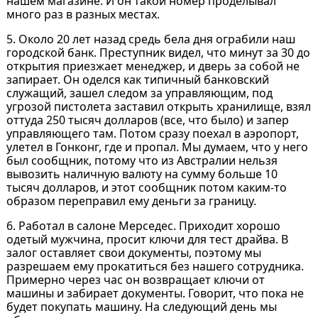
нашем магазине. И он такой номер проделывал
много раз в разных местах.
5. Около 20 лет назад средь бела дня ограбили наш
городской банк. Преступник видел, что минут за 30 до
открытия приезжает менеджер, и дверь за собой не
запирает. Он оделся как типичный банковский
служащий, зашел следом за управляющим, под
угрозой пистолета заставил открыть хранилище, взял
оттуда 250 тысяч долларов (все, что было) и запер
управляющего там. Потом сразу поехал в аэропорт,
улетел в Гонконг, где и пропал. Мы думаем, что у него
был сообщник, потому что из Австралии нельзя
вывозить наличную валюту на сумму больше 10
тысяч долларов, и этот сообщник потом каким-то
образом переправил ему деньги за границу.
6. Работал в салоне Мерседес. Приходит хорошо
одетый мужчина, просит ключи для тест драйва. В
залог оставляет свои документы, поэтому мы
разрешаем ему прокатиться без нашего сотрудника.
Примерно через час он возвращает ключи от
машины и забирает документы. Говорит, что пока не
будет покупать машину. На следующий день мы