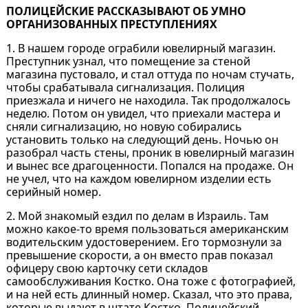
ПОЛИЦЕЙСКИЕ РАССКАЗЫВАЮТ ОБ УМНО
ОРГАНИЗОВАННЫХ ПРЕСТУПЛЕНИЯХ
1. В нашем городе ограбили ювелирный магазин.
Преступник узнал, что помещение за стеной
магазина пустовало, и стал оттуда по ночам стучать,
чтобы срабатывала сигнализация. Полиция
приезжала и ничего не находила. Так продолжалось
неделю. Потом он увидел, что приехали мастера и
сняли сигнализацию, но новую собирались
установить только на следующий день. Ночью он
разобрал часть стены, проник в ювелирный магазин
и вынес все драгоценности. Попался на продаже. Он
не учел, что на каждом ювелирном изделии есть
серийный номер.
2. Мой знакомый ездил по делам в Израиль. Там
можно какое-то время пользоваться американским
водительским удостоверением. Его тормознули за
превышение скорости, а он вместо прав показал
офицеру свою карточку сети складов
самообслуживания Костко. Она тоже с фотографией,
и на ней есть длинный номер. Сказал, что это права,
которые выдают в штате Костко. Полицейский