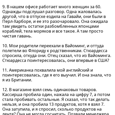
9. В нашем офисе работает много женщин за 60.
Однажды подслушал разговор. Одна жаловалась
другой, что в отпуске ездила на Гавайи, они были в
Перл-Харборе, и ее это разочаровало. Она ожидала
там увидеть остатки разбомбленных японцами
кораблей, тела моряков и все такое. А там просто
чистая гавань.
10. Мои родители переехали в Вайоминг, и оттуда
полетели во Флориду к родственникам. Стюардесса
спросила, откуда они. Отец сказал, что из Вайоминга.
Стюардесса поинтересовалась, они впервые в США?
11. Американка похвалила мой английский и
поинтересовалась, где я его выучил. И она знала, что
я из Британии.
12. В магазине взял семь одинаковых товаров.
Кассирша пробила один, нажала на цифру 7, а потом
стала пробивать остальные. Я сказал, что так делать
нельзя, и она пробила 13 продуктов, хотя я взял 7.
Она затупила, и я спросил, сколько продуктов на
ленте? Она не могла сосчитать. Позвали менеджера,