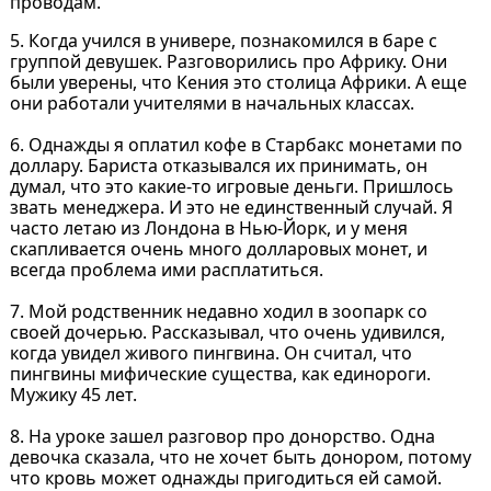
проводам.
5. Когда учился в универе, познакомился в баре с
группой девушек. Разговорились про Африку. Они
были уверены, что Кения это столица Африки. А еще
они работали учителями в начальных классах.
6. Однажды я оплатил кофе в Старбакс монетами по
доллару. Бариста отказывался их принимать, он
думал, что это какие-то игровые деньги. Пришлось
звать менеджера. И это не единственный случай. Я
часто летаю из Лондона в Нью-Йорк, и у меня
скапливается очень много долларовых монет, и
всегда проблема ими расплатиться.
7. Мой родственник недавно ходил в зоопарк со
своей дочерью. Рассказывал, что очень удивился,
когда увидел живого пингвина. Он считал, что
пингвины мифические существа, как единороги.
Мужику 45 лет.
8. На уроке зашел разговор про донорство. Одна
девочка сказала, что не хочет быть донором, потому
что кровь может однажды пригодиться ей самой.