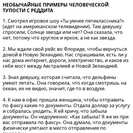
НЕОБЫЧАЙНЫЕ ПРИМЕРЫ ЧЕЛОВЕЧЕСКОЙ
ТУПОСТИ⁠⁠ С РЕДДИТА
1. Смотрел игровое шоу «Ты умнее пятиклассника?»
(идет на американском телевидении). Там девушку
спросили, Солнце звезда или нет? Она сказала, что
нет, потому что круглое и яркое, а не как звезда.
2. Мы ждали свой рейс во Флориде, чтобы вернуться
домой в Новую Зеландию. Нас спрашивали, есть ли у
нас дома интернет, дороги, электричество, и каков из
себя мост между Австралией и Новой Зеландией.
3. Знал девушку, которая считала, что дельфины
умеют летать. Она говорила, что когда смотришь на
океан, их не видно, значит, где-то в воздухе.
4. К нам в офис пришла женщина, чтобы отправить
по факсу какие-то документы. Отдала доллар за услугу
и собралась уходить. Я ей кричу, что забыла
документы. Он недоуменно: «Как забыла? Я же их при
вас отправила по факсу». Она думала, что документы
физически улетают в место отправления по