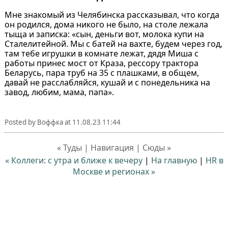
Мне знакомый из Челябинска рассказывал, что когда
он родился, дома никого не было, на столе лежала
тыща и записка: «сын, деньги вот, молока купи на
Сталелитейной. Мы с батей на вахте, будем через год,
там тебе игрушки в комнате лежат, дядя Миша с
работы принес мост от Краза, рессору трактора
Беларусь, пара труб на 35 с плашками, в общем,
давай не расслабляйся, кушай и с понедельника на
завод, любим, мама, папа».
Posted by
Воффка
at
11.08.23 11:44
« Туды | Навигация | Сюды »
« Коллеги: с утра и ближе к вечеру
|
На главную
|
HR в
Москве и регионах »