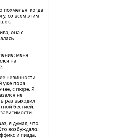
го похмелья, когда
гу, со всем этим
ишек.
ва, она с
валась
бление: меня
ился на
е.
ее невинности.
ей уже пора
чае, с пюре. Я
азался не
ть раз выходил
тной бестией.
езависимости.
аз, я думал, что
Это возбуждало.
ффикс и пизда.