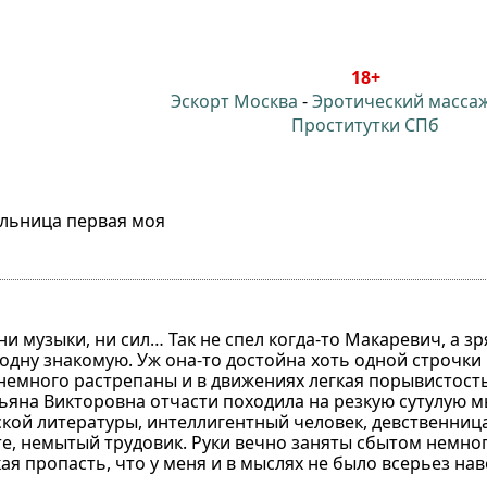
18+
Эскорт Москва
-
Эротический масса
Проститутки СПб
льница первая моя
ни музыки, ни сил… Так не спел когда-то Макаревич, а зр
одну знакомую. Уж она-то достойна хоть одной строчки 
емного растрепаны и в движениях легкая порывистость,
тьяна Викторовна отчасти походила на резкую сутулую 
кой литературы, интеллигентный человек, девственница.
те, немытый трудовик. Руки вечно заняты сбытом немно
ая пропасть, что у меня и в мыслях не было всерьез на