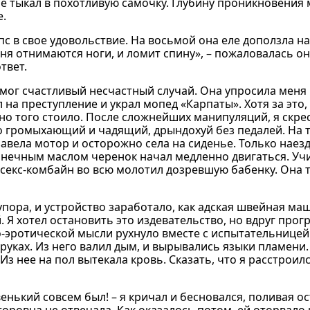
ье тыкал в похотливую самочку. Глубину проникновения
е.
 в свое удовольствие. На восьмой она еле доползла на
ня отнимаются ноги, и ломит спину», – пожаловалась она
твет.
 Помог счастливый несчастный случай. Она упросила мен
 на преступление и украл мопед «Карпаты». Хотя за это,
оно того стоило. После сложнейших манипуляций, я скре
о громыхающий и чадящий, дрындохуй без педалей. На т
завела мотор и осторожно села на сиденье. Только наез
лнечным маслом черенок начал медленно двигаться. Уч
 секс-комбайн во всю молотил дозревшую бабенку. Она т
упора, и устройство заработало, как адская швейная маш
 Я хотел остановить это издевательство, но вдруг про
-эротической мысли рухнуло вместе с испытательницей.
руках. Из него валил дым, и вырывались языки пламени.
з нее на пол вытекала кровь. Сказать, что я расстроил
енький совсем был! – я кричал и бесновался, поливая о