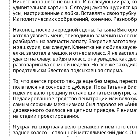
Ничего хорошего не вышло. И в следующий раз, ко
удивительная картина. С ягодиц лукаво щурился к
усы, настриженные с лобка. Вставлять свою трубку
Из политических соображений, конечно. Разнообр
Наконец, после очередной сцены, Татьяна Виктор
хотела уязвить меня, эпизодично заменив на сосн
разбирать на запчасти лопату. Закрепив заготовку
и зашкурил, как следует. Клиентка не любила заус
елки, замотал в мешок и отнес в класс. Я не застал
удался на славу: войдя в класс, она увидела, как д
разговаривала со мной неделю. Но все же заходила
предательски блестела подсыхавшая сперма.
То, что дается просто так, да еще без меры, пере
полагался на соснового дублера. Пока Татьяна Вик
изделие дало трещину и стало щипаться внутри, к
Педалированное средство пенитрации или велохуй.
самым сложным механизмом был паровоз из «Анны 
деревянного фаллоса на цепном приводе. Я внимат
на стадии проектирования.
Я украл из спортзала велотренажер и немного ег
заднее колесо – сплошной металлический диск. Он