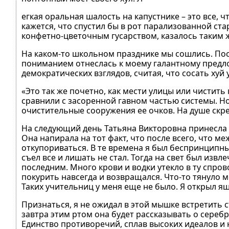
егкая оральная шалость на капустнике – это все, ч
кажется, что спустил бы в рот парализованной ста
конфетно-цветочным гусарством, казалось таким ж
На каком-то школьном празднике мы сошлись. Пос
пониманием отнеслась к моему галантному предл
демократических взглядов, считая, что сосать хуй
«Это так же почетно, как мести улицы или чистить
сравнили с засоренной гавном частью системы. Но,
очистительные сооружения ее очков. На душе скре
На следующий день Татьяна Викторовна принесла к
Она напирала на тот факт, что после всего, что ме
откупориваться. В те времена я был беспринципным
съел все и лишать не стал. Тогда на свет был извл
последним. Много крови и водки утекло в ту спр
покурить навсегда и возвращался. Что-то тянуло 
Таких учительниц у меня еще не было. Я открыл я
Признаться, я не ожидал в этой мышке встретить сто
завтра этим ртом она будет рассказывать о серебр
Единство противоречий, сплав высоких идеалов и 