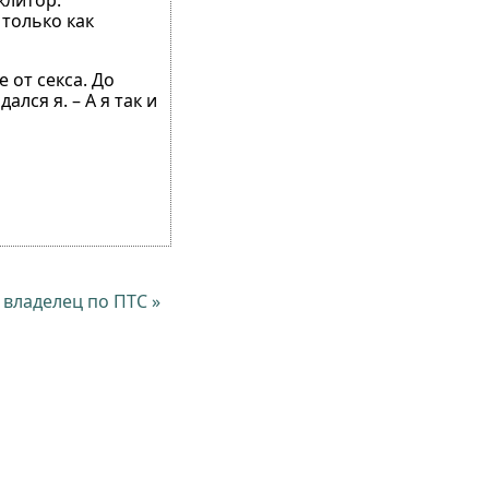
клитор.
 только как
 от секса. До
лся я. – А я так и
 владелец по ПТС »