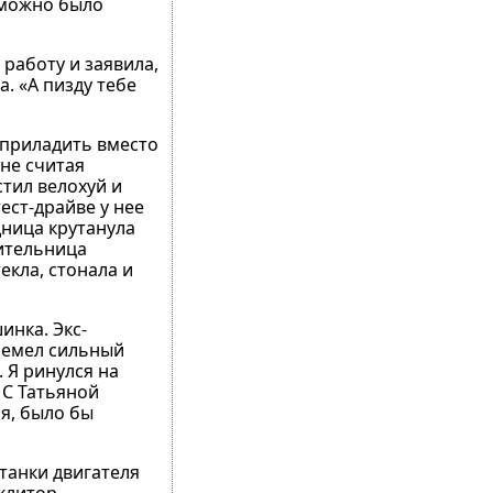
 можно было
 работу и заявила,
. «А пизду тебе
я приладить вместо
 не считая
стил велохуй и
ест-драйве у нее
дница крутанула
ительница
екла, стонала и
инка. Экс-
гремел сильный
 Я ринулся на
 С Татьяной
ся, было бы
станки двигателя