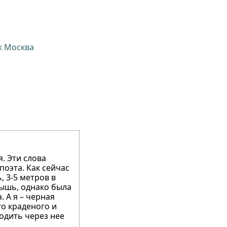
ж Москва
я. Эти слова
поэта. Как сейчас
 3-5 метров в
мышь, однако была
 А я – черная
го краденого и
водить через нее