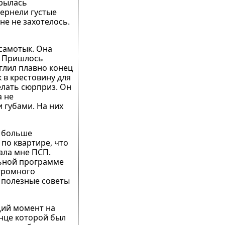
крылась
чернели густые
не не захотелось.
самотык. Она
з. Пришлось
углил плавно конец
 в крестовину для
делать сюрприз. Он
а не
 губами. На них
е больше
 по квартире, что
ала мне ПСП.
льной программе
громного
а полезные советы
щий момент на
онце которой был