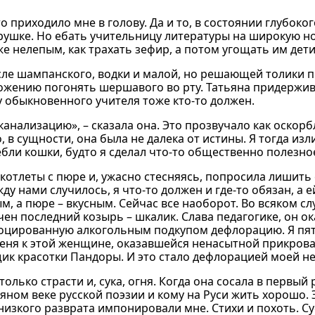
то приходило мне в голову. Да и то, в состоянии глубоко
рушке. Но ебать учительницу литературы на широкую но
е нелепым, как трахать зефир, а потом угощать им дет
ле шампанского, водки и малой, но решающей толики пи
ожению погонять шершавого во рту. Татьяна придержи
 у обыкновенного учителя тоже кто-то должен.
 канализацию», – сказала она. Это прозвучало как оскор
 в сущности, она была не далека от истины. Я тогда изл
бли кошки, будто я сделал что-то общественно полезно
отлеты с пюре и, ужасно стесняясь, попросила лишить 
жду нами случилось, я что-то должен и где-то обязан, а 
, а пюре – вкусным. Сейчас все наоборот. Во всяком слу
ечен последний козырь – шкалик. Слава педагогике, он ок
овоцированную алкогольным подкупом дефлорацию. Я пя
меня к этой женщине, оказавшейся ненасытной прикрова
щик красотки Пандоры. И это стало дефлорацией моей н
лько страсти и, сука, огня. Когда она сосала в первый р
яном веке русской поэзии и кому на Руси жить хорошо. 
низкого разврата импонировали мне. Стихи и похоть. Су