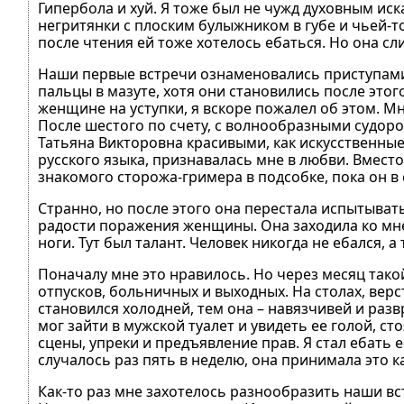
Гипербола и хуй. Я тоже был не чужд духовным иск
негритянки с плоским булыжником в губе и чьей-то
после чтения ей тоже хотелось ебаться. Но она с
Наши первые встречи ознаменовались приступами 
пальцы в мазуте, хотя они становились после этого
женщине на уступки, я вскоре пожалел об этом. М
После шестого по счету, с волнообразными судоро
Татьяна Викторовна красивыми, как искусственны
русского языка, признавалась мне в любви. Вместо о
знакомого сторожа-гримера в подсобке, пока он в
Странно, но после этого она перестала испытыва
радости поражения женщины. Она заходила ко мне 
ноги. Тут был талант. Человек никогда не ебался, а
Поначалу мне это нравилось. Но через месяц такой 
отпусков, больничных и выходных. На столах, верст
становился холодней, тем она – навязчивей и раз
мог зайти в мужской туалет и увидеть ее голой, с
сцены, упреки и предъявление прав. Я стал ебать 
случалось раз пять в неделю, она принимала это 
Как-то раз мне захотелось разнообразить наши вс