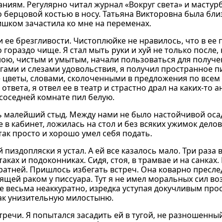
аниям. Регулярно читал журнал «Вокруг света» и мастур
 берцовой костью в носу. Татьяна Викторовна была близ
лишком зачастила ко мне на переменах.
ее брезгливости. Чистоплюйке не нравилось, что в ее 
 гораздо чище. Я стал мыть руки и хуй не только после, 
ною, чистым и умытым, начали пользоваться для получе
гами и слезами удовольствия, я получил пространное п
е цветы, словами, сколоченными в предложения по всем
твета, я отвел ее в театр и страстно драл на каких-то а
 соседней комнате пил белую.
ть малейший стыд. Между нами не было настойчивой ос
в кабинет, ложилась на стол и без всяких ужимок дело
 так просто и хорошо умел себя подать.
пиздопляски я устал. А ей все казалось мало. Три раза 
аках и подоконниках. Сидя, стоя, в трамвае и на санках.
вратней. Пришлось избегать встреч. Она коварно пресле
тоящей раком у писсуара. Тут я не имел моральных сил в
ее весьма неаккуратно, изредка уступая докучливым прос
как унизительную милостыню.
тречи. Я попытался засадить ей в тугой, не разношенны