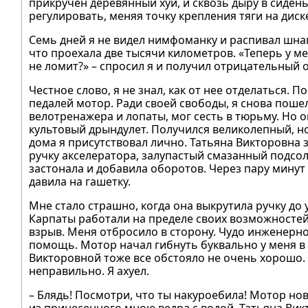
прикручен деревянный хуй, и сквозь дыру в сиден
регулировать, меняя точку крепления тяги на диск
Семь дней я не видел нимфоманку и распивал шнапс
что проехала две тысячи километров. «Теперь у ме
не ломит?» – спросил я и получил отрицательный о
Честное слово, я не знал, как от нее отделаться.
педалей мотор. Ради своей свободы, я снова пошел
велотренажера и лопаты, мог сесть в тюрьму. Но 
культовый дрындулет. Получился великолепный, н
дома я присутствовал лично. Татьяна Викторовна 
ручку акселератора, залупастый смазанный подсо
застонала и добавила оборотов. Через пару минут
давила на гашетку.
Мне стало страшно, когда она выкрутила ручку до 
Карпаты работали на пределе своих возможностей.
взрыв. Меня отбросило в сторону. Чудо инженерно
помощь. Мотор начал гибнуть буквально у меня в 
Викторовной тоже все обстояло не очень хорошо. И
неправильно. Я ахуел.
– Блядь! Посмотри, что ты накуроебила! Мотор нов