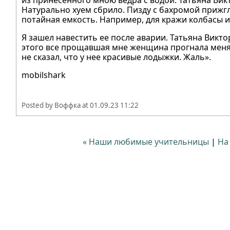
из принесенного мною ведра с водой. Татьяна Викт
Натурально хуем сбрило. Пизду с бахромой прижгл
потайная емкость. Например, для кражи колбасы и
Я зашел навестить ее после аварии. Татьяна Викто
этого все прощавшая мне женщина прогнала меня за
не сказал, что у нее красивые лодыжки. Жаль».
mobilshark
Posted by
Воффка
at
01.09.23 11:22
« Наши любимые учительницы
|
На