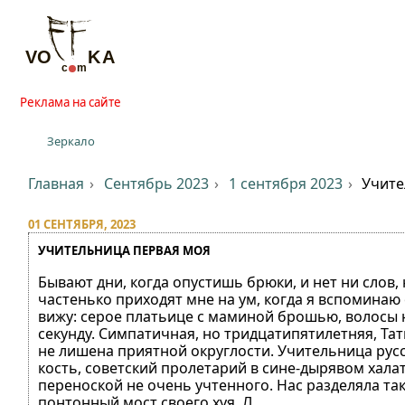
Реклама на сайте
Зеркало
Главная
Сентябрь 2023
1 сентября 2023
Учите
01 СЕНТЯБРЯ, 2023
УЧИТЕЛЬНИЦА ПЕРВАЯ МОЯ
Бывают дни, когда опустишь брюки, и нет ни слов, 
частенько приходят мне на ум, когда я вспоминаю 
вижу: серое платьице с маминой брошью, волосы н
секунду. Симпатичная, но тридцатипятилетняя, Та
не лишена приятной округлости. Учительница русс
кость, советский пролетарий в сине-дырявом хала
переноской не очень учтенного. Нас разделяла так
понтонный мост своего хуя. Л