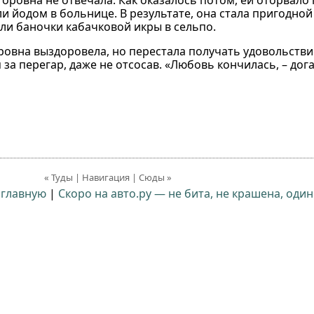
оровна не отвечала. Как оказалось потом, ей оторвало 
и йодом в больнице. В результате, она стала пригодной
ли баночки кабачковой икры в сельпо.
ровна выздоровела, но перестала получать удовольствие
 перегар, даже не отсосав. «Любовь кончилась, – догада
« Туды | Навигация | Сюды »
 главную
|
Скоро на авто.ру — не бита, не крашена, один