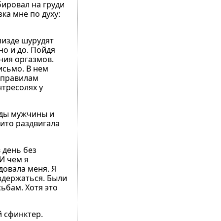
бировал на груди
ка мне по духу:
пизде шурудят
но и до. Пойдя
ния оргазмов.
исьмо. В нем
 правилам
нтресолях у
ады мужчины и
вито раздвигала
в день без
 И чем я
довала меня. Я
оздержаться. Были
ьбам. Хотя это
й сфинктер.