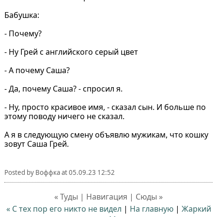
Бабушка:
- Почему?
- Ну Грей с английского серый цвет
- А почему Саша?
- Да, почему Саша? - спросил я.
- Ну, просто красивое имя, - сказал сын. И больше по
этому поводу ничего не сказал.
А я в следующую смену объявлю мужикам, что кошку
зовут Саша Грей.
Posted by
Воффка
at
05.09.23 12:52
« Туды | Навигация | Сюды »
« С тех пор его никто не видел
|
На главную
|
Жаркий