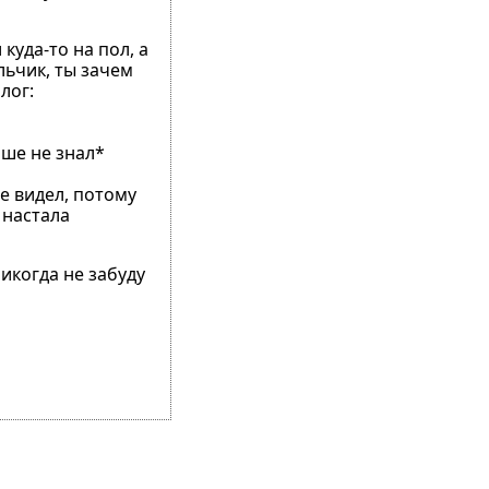
куда-то на пол, а
льчик, ты зачем
лог:
ьше не знал*
не видел, потому
 настала
никогда не забуду