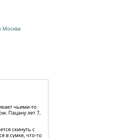
ж Москва
пикает чьими-то
м. Пацану лет 7,
ется скинуть с
я в сумке, что-то