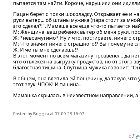
пытается там найти. Короче, нарушили они идилли
Пацан берет с полки шоколадку. Открывает ее и нач
руки вытер... об штаны мужика (пара стоит за мной
это сделал?!". Мамаша все еще что-то пытается на
М: Женщина, ваш ребенок вытер об меня руки, посм
Ж: *невозмутимо* Ну и что, постираете, ничего с
М: Что значит ничего страшного!? Вы почему не сле
Ж: И че ты мне сделаешь!?
В этот момент по всем магазину прозвенел.. да не
что отвлекся на выгрузку продуктов, но от этого з
благостная тишина. Спутница мужика говорит: "Он т
В общем, она влепила ей пощечину, да такую, что у
этот звук! ЧПОК! И тишина...
Мамашка скрылась в неизвестном направлении, а 
Posted by
Воффка
at
07.09.23 16:07
« Лу