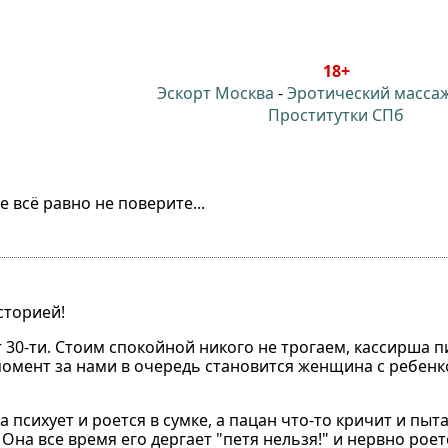
18+
Эскорт Москва
-
Эротический масса
Проститутки СПб
е всё равно не поверите...
историей!
т 30-ти. Стоим спокойной никого не трогаем, кассирша 
 момент за нами в очередь становится женщина с ребенко
 психует и роется в сумке, а пацан что-то кричит и пыта
на все время его дергает "петя нельзя!" и нервно роетс