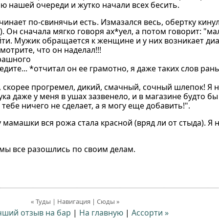
ю нашей очереди и жутко начали всех бесить.
инает по-свинячьи есть. Измазался весь, обертку кинул 
). Он сначала мягко говоря ах*уел, а потом говорит: "ма
йти. Мужик обращается к женщине и у них возникает диа
отрите, что он наделал!!!
трашного
дите... *отчитал он ее грамотно, я даже таких слов ран
т, скорее прогремел, дикий, смачный, сочный шлепок! Я 
вука даже у меня в ушах зазвенело, и в магазине будто бы
ебе ничего не сделает, а я могу еще добавить!".
 мамашки вся рожа стала красной (вряд ли от стыда). Я 
мы все разошлись по своим делам.
« Туды | Навигация | Сюды »
чший отзыв на бар
|
На главную
|
Ассорти »