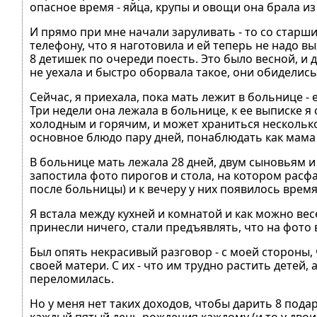
опасное время - яйца, крупы и овощи она брала и
И прямо при мне начали заруливать - то со старши
телефону, что я наготовила и ей теперь не надо в
8 детишек по очереди поесть. Это было весной, и д
не уехала и быстро оборвала такое, они обиделись
Сейчас, я приехала, пока мать лежит в больнице - 
Три недели она лежала в больнице, к ее выписке 
холодным и горячим, и может храниться несколько
основное блюдо пару дней, понаблюдать как мама
В больнице мать лежала 28 дней, двум сыновьям и
запостила фото пирогов и стола, на котором расф
после больницы) и к вечеру у них появилось время 
Я встала между кухней и комнатой и как можно вес
принесли ничего, стали предъявлять, что на фото
Был опять некрасивый разговор - с моей стороны, 
своей матери. С их - что им трудно растить детей,
переломилась.
Но у меня нет таких доходов, чтобы дарить 8 пода