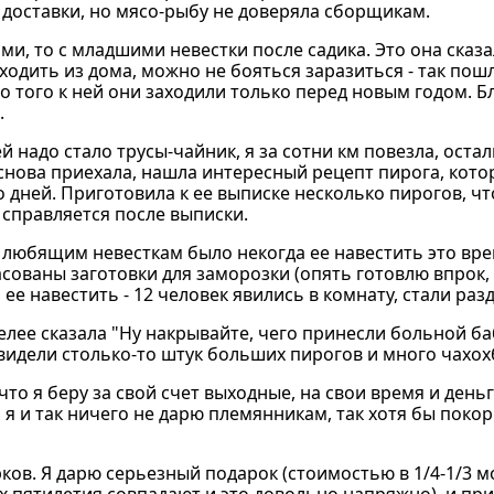
з доставки, но мясо-рыбу не доверяла сборщикам.
ми, то с младшими невестки после садика. Это она сказ
ыходить из дома, можно не бояться заразиться - так пош
о того к ней они заходили только перед новым годом. Бл
.
ей надо стало трусы-чайник, я за сотни км повезла, ост
я снова приехала, нашла интересный рецепт пирога, кот
 дней. Приготовила к ее выписке несколько пирогов, ч
 справляется после выписки.
 любящим невесткам было некогда ее навестить это вре
асованы заготовки для заморозки (опять готовлю впрок,
ее навестить - 12 человек явились в комнату, стали разд
елее сказала "Ну накрывайте, чего принесли больной ба
 видели столько-то штук больших пирогов и много чахох
что я беру за свой счет выходные, на свои время и деньг
 а я и так ничего не дарю племянникам, так хотя бы поко
рков. Я дарю серьезный подарок (стоимостью в 1/4-1/3 м