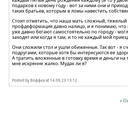
каждый пятый день рождения каждому (и то у двои
подарков к новому году - вот за ними они и прихо
таких братьев, которым в ломы навестить собстве
Стоит отметить, что наша мать сложный, тяжелый
профдеформация давно налицо, и я понимаю, что с
уже давно бегают самостоятельно по городу - мог
заходят или когда я там, и то не каждый мой приез
Они сложили стол и ушли обиженные. Так вот - я 
подругами, которые хотя бы интересуются ее здоров
А тратить вложенные в готовку время и деньги на т
мне искренне жалко. Мудак ли я?
Posted by
Воффка
at
14.09.23 13:12
« О