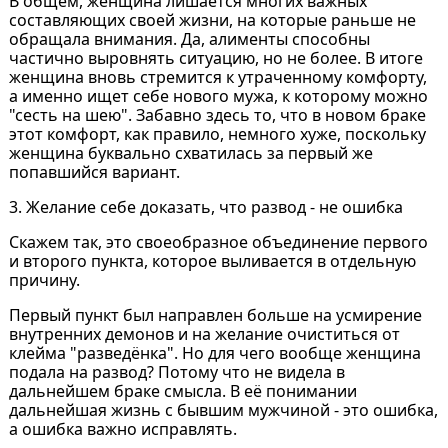
В общем, женщина лишается многих важных
составляющих своей жизни, на которые раньше не
обращала внимания. Да, алименты способны
частично выровнять ситуацию, но не более. В итоге
женщина вновь стремится к утраченному комфорту,
а именно ищет себе нового мужа, к которому можно
"сесть на шею". Забавно здесь то, что в новом браке
этот комфорт, как правило, немного хуже, поскольку
женщина буквально схватилась за первый же
попавшийся вариант.
3. Желание себе доказать, что развод - не ошибка
Скажем так, это своеобразное объединение первого
и второго пункта, которое выливается в отдельную
причину.
Первый пункт был направлен больше на усмирение
внутренних демонов и на желание очиститься от
клейма "разведёнка". Но для чего вообще женщина
подала на развод? Потому что не видела в
дальнейшем браке смысла. В её понимании
дальнейшая жизнь с бывшим мужчиной - это ошибка,
а ошибка важно исправлять.