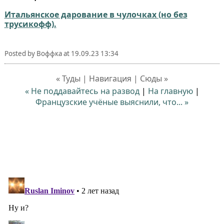
Итальянское дарование в чулочках (но без
трусикофф).
Posted by
Воффка
at
19.09.23 13:34
« Туды | Навигация | Сюды »
« Не поддавайтесь на развод
|
На главную
|
Французские учёные выяснили, что... »