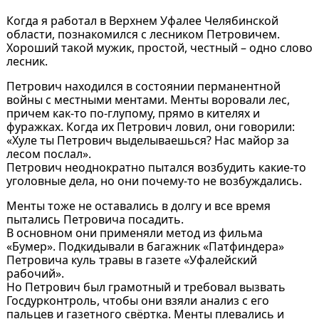
Когда я работал в Верхнем Уфалее Челябинской
области, познакомился с лесником Петровичем.
Хороший такой мужик, простой, честный – одно слово
лесник.
Петрович находился в состоянии перманентной
войны с местными ментами. Менты воровали лес,
причем как-то по-глупому, прямо в кителях и
фуражках. Когда их Петрович ловил, они говорили:
«Хуле ты Петрович выделываешься? Нас майор за
лесом послал».
Петрович неоднократно пытался возбудить какие-то
уголовные дела, но они почему-то не возбуждались.
Менты тоже не оставались в долгу и все время
пытались Петровича посадить.
В основном они применяли метод из фильма
«Бумер». Подкидывали в багажник «Патфиндера»
Петровича куль травы в газете «Уфалейский
рабочий».
Но Петрович был грамотный и требовал вызвать
Госдурконтроль, чтобы они взяли анализ с его
пальцев и газетного свёртка. Менты плевались и