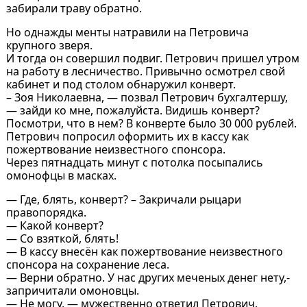
забирали траву обратно.
Но однажды менты натравили на Петровича
крупного зверя.
И тогда он совершил подвиг. Петрович пришел утром
на работу в лесничество. Привычно осмотрел свой
кабинет и под столом обнаружил конверт.
– Зоя Николаевна, — позвал Петрович бухгалтершу,
— зайди ко мне, пожалуйста. Видишь конверт?
Посмотри, что в нем? В конверте было 30 000 рублей.
Петрович попросил оформить их в кассу как
пожертвование неизвестного спонсора.
Через пятнадцать минут с потолка посыпались
омонофцы в масках.
— Где, блять, конверт? – Закричали рыцари
правопорядка.
— Какой конверт?
— Со взяткой, блять!
— В кассу внесён как пожертвование неизвестного
спонсора на сохранение леса.
— Верни обратно. У нас других меченых денег нету,-
запричитали омоновцы.
— Не могу, — мужественно ответил Петрович.