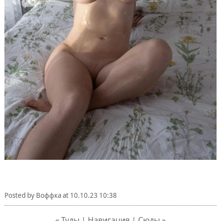
Posted by
Воффка
at
10.10.23 10:38
« Туды | Навигация | Сюды »