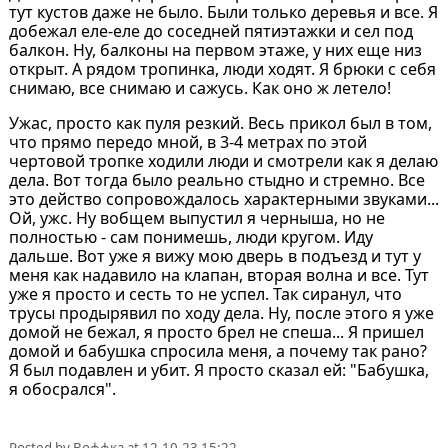
тут кустов даже не было. Были только деревья и все. Я
добежал еле-еле до соседней пятиэтажки и сел под
балкон. Ну, балконы на первом этаже, у них еще низ
открыт. А рядом тропинка, люди ходят. Я брюки с себя
снимаю, все снимаю и сажусь. Как оно ж летело!
Ужас, просто как пуля резкий. Весь прикол был в том,
что прямо передо мной, в 3-4 метрах по этой
чертовой тропке ходили люди и смотрели как я делаю
дела. Вот тогда было реально стыдно и стремно. Все
это действо сопровождалось характерными звуками...
Ой, ужс. Ну вобщем выпустил я черныша, но не
полностью - сам понимешь, люди кругом. Иду
дальше. Вот уже я вижу мою дверь в подъезд и тут у
меня как надавило на клапан, вторая волна и все. Тут
уже я просто и сесть то не успел. Так сиранул, что
трусы продырявил по ходу дела. Ну, после этого я уже
домой не бежал, я просто брел не спеша... Я пришел
домой и бабушка спросила меня, а почему так рано?
Я был подавлен и убит. Я просто сказал ей: "Бабушка,
я обосрался".
Posted by
Воффка
at
12.10.23 15:22