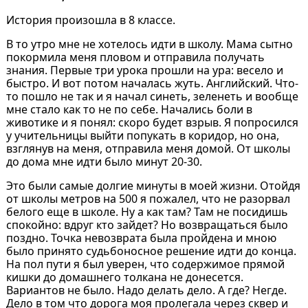
История произошла в 8 классе.
В то утро мне не хотелось идти в школу. Мама сытно
покормила меня пловом и отправила получать
знания. Первые три урока прошли на ура: весело и
быстро. И вот потом началась жуть. Английский. Что-
то пошло не так и я начал синеть, зеленеть и вообще
мне стало как то не по себе. Начались боли в
животике и я понял: скоро будет взрыв. Я попросился
у учительницы выйти попукать в коридор, но она,
взглянув на меня, отправила меня домой. От школы
до дома мне идти было минут 20-30.
Это были самые долгие минуты в моей жизни. Отойдя
от школы метров на 500 я пожалел, что не разорвал
белого еще в школе. Ну а как там? Там не посидишь
спокойно: вдруг кто зайдет? Но возвращаться было
поздно. Точка невозврата была пройдена и мною
было принято судьбоносное решение идти до конца.
На пол пути я был уверен, что содержимое прямой
кишки до домашнего толкана не донесется.
Вариантов не было. Надо делать дело. А где? Негде.
Дело в том что дорога моя пролегала через сквер и