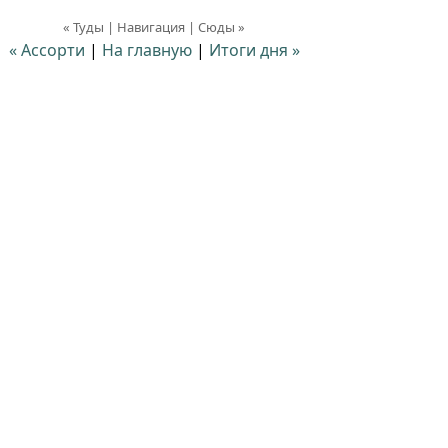
« Туды | Навигация | Сюды »
« Ассорти
|
На главную
|
Итоги дня »