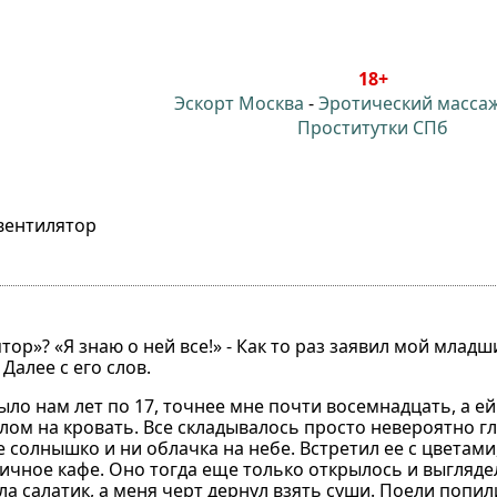
18+
Эскорт Москва
-
Эротический масса
Проститутки СПб
 вентилятор
тор»? «Я знаю о ней все!» - Как то раз заявил мой млад
Далее с его слов.
ыло нам лет по 17, точнее мне почти восемнадцать, а е
лом на кровать. Все складывалось просто невероятно гл
е солнышко и ни облачка на небе. Встретил ее с цветами
иличное кафе. Оно тогда еще только открылось и выгляд
ла салатик, а меня черт дернул взять суши. Поели попил