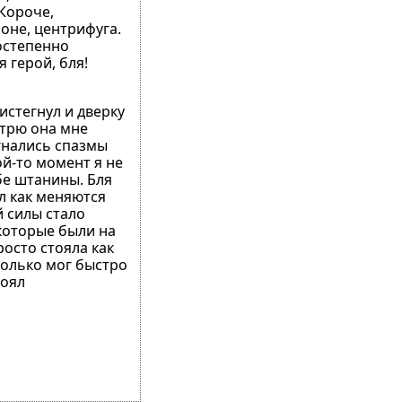
 Короче,
оне, центрифуга.
остепенно
я герой, бля!
истегнул и дверку
мотрю она мне
огнались спазмы
ой-то момент я не
бе штанины. Бля
л как меняются
 силы стало
 которые были на
росто стояла как
только мог быстро
тоял