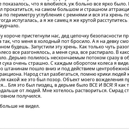
е показалось, что я влюбился, уж больно все ярко было.
ил прокатиться, на самом большом и страшном аттракци
 по периметру углубления с ремнями и вся эта хрень п
тогда испугалась, а я же самец я же крутой расступитесь 
заурчало.
Ну короче пристегнули нас, дед цепочку безопасности пр
да так, что меня в холодный пот бросило. А я на девку с
аном будешь. Запустили эту хрень. Как только чуть раз
олесо все разгонялось, а меня сука, все распирало. В как
было. Дерьмо полилось нескончаемым потоком сразу в о
 сука очень страшно. С каждым оборотом колеса я виде
по штанинам пошло вниз и под действием центробежной
тракциона. Народ стал разбегаться, помню крики людей
ля какой же это был позор. Объект моего вожделения п
… Бля это был пиздец, в дерьме было ВСЕ И ВСЯ! Я как 
 подальше от людей. Мне хотелось раствориться. Смрад с
говном получился.
 больше не видел.