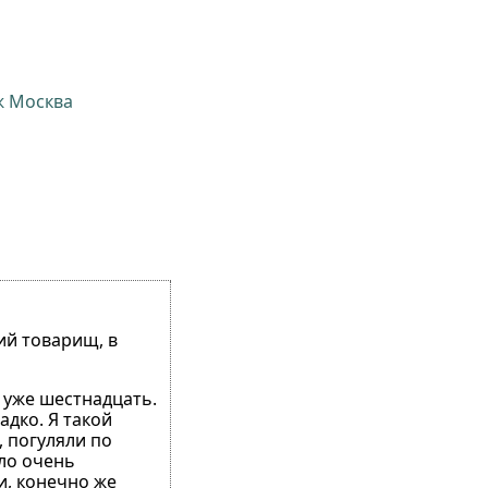
ж Москва
ший товарищ, в
й уже шестнадцать.
адко. Я такой
, погуляли по
ело очень
и, конечно же