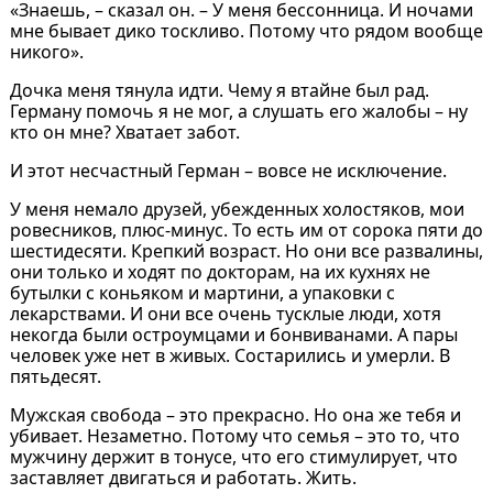
«Знаешь, – сказал он. – У меня бессонница. И ночами
мне бывает дико тоскливо. Потому что рядом вообще
никого».
Дочка меня тянула идти. Чему я втайне был рад.
Герману помочь я не мог, а слушать его жалобы – ну
кто он мне? Хватает забот.
И этот несчастный Герман – вовсе не исключение.
У меня немало друзей, убежденных холостяков, мои
ровесников, плюс-минус. То есть им от сорока пяти до
шестидесяти. Крепкий возраст. Но они все развалины,
они только и ходят по докторам, на их кухнях не
бутылки с коньяком и мартини, а упаковки с
лекарствами. И они все очень тусклые люди, хотя
некогда были остроумцами и бонвиванами. А пары
человек уже нет в живых. Состарились и умерли. В
пятьдесят.
Мужская свобода – это прекрасно. Но она же тебя и
убивает. Незаметно. Потому что семья – это то, что
мужчину держит в тонусе, что его стимулирует, что
заставляет двигаться и работать. Жить.