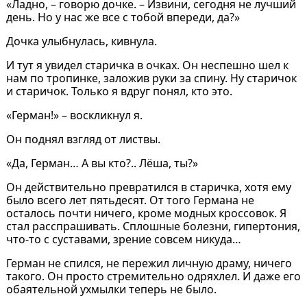
«Ладно, – говорю дочке. – Извини, сегодня не лучший
день. Но у нас же все с тобой впереди, да?»
Дочка улыбнулась, кивнула.
И тут я увидел старичка в очках. Он неспешно шел к
нам по тропинке, заложив руки за спину. Ну старичок
и старичок. Только я вдруг понял, кто это.
«Герман!» – воскликнул я.
Он поднял взгляд от листвы.
«Да, Герман… А вы кто?.. Лёша, ты?»
Он действительно превратился в старичка, хотя ему
было всего лет пятьдесят. От того Германа не
осталось почти ничего, кроме модных кроссовок. Я
стал расспрашивать. Сплошные болезни, гипертония,
что-то с суставами, зрение совсем никуда…
Герман не спился, не пережил личную драму, ничего
такого. Он просто стремительно одряхлел. И даже его
обаятельной ухмылки теперь не было.