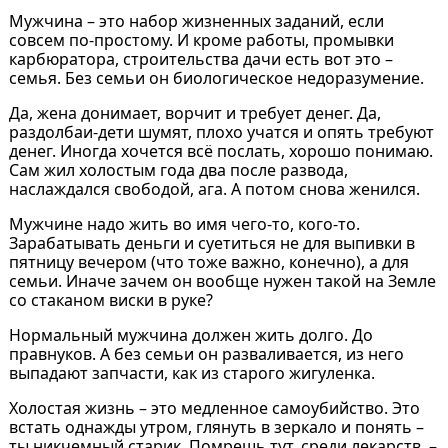
Мужчина – это набор жизненных заданий, если
совсем по-простому. И кроме работы, промывки
карбюратора, строительства дачи есть вот это –
семья. Без семьи он биологическое недоразумение.
Да, жена донимает, ворчит и требует денег. Да,
раздолбаи-дети шумят, плохо учатся и опять требуют
денег. Иногда хочется всё послать, хорошо понимаю.
Сам жил холостым года два после развода,
наслаждался свободой, ага. А потом снова женился.
Мужчине надо жить во имя чего-то, кого-то.
Зарабатывать деньги и суетиться не для выпивки в
пятницу вечером (что тоже важно, конечно), а для
семьи. Иначе зачем он вообще нужен такой на Земле
со стаканом виски в руке?
Нормальный мужчина должен жить долго. До
правнуков. А без семьи он разваливается, из него
выпадают запчасти, как из старого жигуленка.
Холостая жизнь – это медленное самоубийство. Это
встать однажды утром, глянуть в зеркало и понять –
ты никчемный старик. Помрешь тут, среди лекарств, –