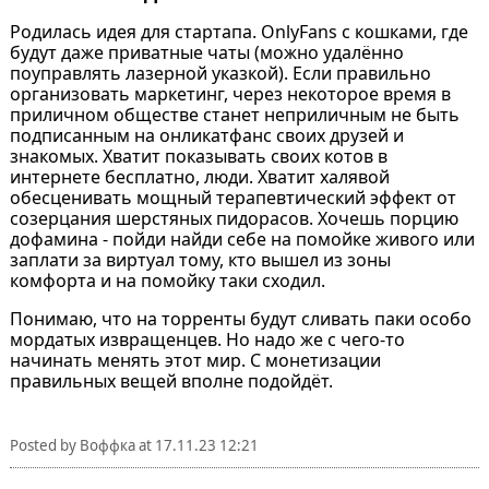
Родилась идея для стартапа. OnlyFans с кошками, где
будут даже приватные чаты (можно удалённо
поуправлять лазерной указкой). Если правильно
организовать маркетинг, через некоторое время в
приличном обществе станет неприличным не быть
подписанным на онликатфанс своих друзей и
знакомых. Хватит показывать своих котов в
интернете бесплатно, люди. Хватит халявой
обесценивать мощный терапевтический эффект от
созерцания шерстяных пидорасов. Хочешь порцию
дофамина - пойди найди себе на помойке живого или
заплати за виртуал тому, кто вышел из зоны
комфорта и на помойку таки сходил.
Понимаю, что на торренты будут сливать паки особо
мордатых извращенцев. Но надо же с чего-то
начинать менять этот мир. С монетизации
правильных вещей вполне подойдёт.
Posted by
Воффка
at
17.11.23 12:21